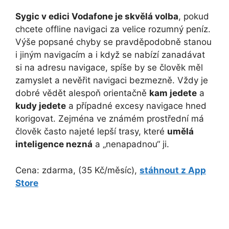
Sygic v edici Vodafone je skvělá volba
, pokud
chcete offline navigaci za velice rozumný peníz.
Výše popsané chyby se pravděpodobně stanou
i jiným navigacím a i když se nabízí zanadávat
si na adresu navigace, spíše by se člověk měl
zamyslet a nevěřit navigaci bezmezně. Vždy je
dobré vědět alespoň orientačně
kam jedete
a
kudy jedete
a případné excesy navigace hned
korigovat. Zejména ve známém prostřední má
člověk často najeté lepší trasy, které
umělá
inteligence nezná
a „nenapadnou“ ji.
Cena: zdarma, (35 Kč/měsíc),
stáhnout z App
Store