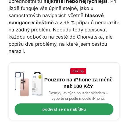
upřednostní tu
nejkratší nebo nejrychlejší
. Při
jízdě funguje vše úplně stejně, jako u
samostatných navigacích včetně
hlasové
navigace v češtině
a v 95 % případů nenarazíte
na žádný problém. Nebudu tedy popisovat
každou odbočku na cestě do Chorvatska, ale
popíšu dva problémy, na které jsem cestou
narazil.
náš tip
Pouzdro na iPhone za méně
než 100 Kč?
Desítky levných pouzder skladem –
vyberte si podle modelu iPhonu.
podívat se na nabídku