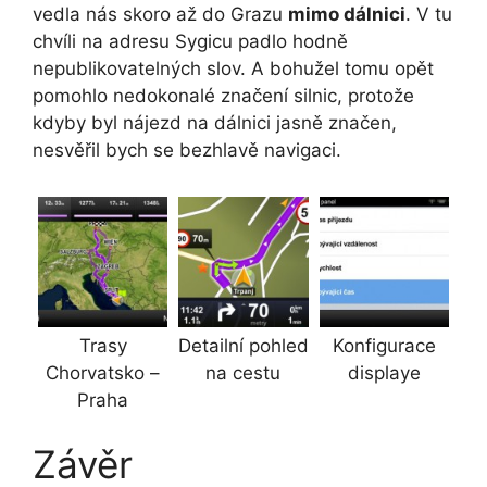
vedla nás skoro až do Grazu
mimo dálnici
. V tu
chvíli na adresu Sygicu padlo hodně
nepublikovatelných slov. A bohužel tomu opět
pomohlo nedokonalé značení silnic, protože
kdyby byl nájezd na dálnici jasně značen,
nesvěřil bych se bezhlavě navigaci.
Trasy
Detailní pohled
Konfigurace
Chorvatsko –
na cestu
displaye
Praha
Závěr