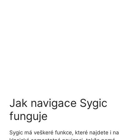
Jak navigace Sygic
funguje
Sygic má veškeré funkce, které najdete i na