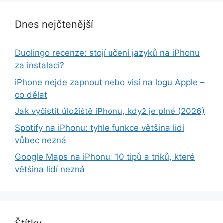
Dnes nejčtenější
Duolingo recenze: stojí učení jazyků na iPhonu
za instalaci?
iPhone nejde zapnout nebo visí na logu Apple –
co dělat
Jak vyčistit úložiště iPhonu, když je plné (2026)
Spotify na iPhonu: tyhle funkce většina lidí
vůbec nezná
Google Maps na iPhonu: 10 tipů a triků, které
většina lidí nezná