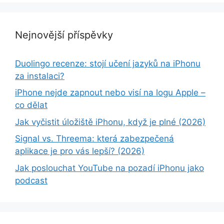
Nejnovější příspěvky
Duolingo recenze: stojí učení jazyků na iPhonu
za instalaci?
iPhone nejde zapnout nebo visí na logu Apple –
co dělat
Jak vyčistit úložiště iPhonu, když je plné (2026)
Signal vs. Threema: která zabezpečená
aplikace je pro vás lepší? (2026)
Jak poslouchat YouTube na pozadí iPhonu jako
podcast