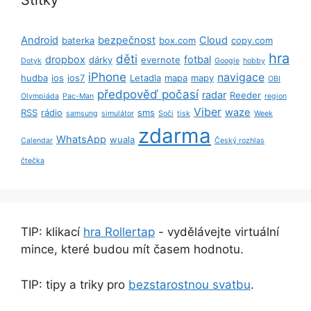
Štítky
Android
bezpečnost
Cloud
baterka
box.com
copy.com
hra
děti
dropbox
fotbal
dárky
evernote
Dotyk
Google
hobby
iPhone
navigace
hudba
ios
ios7
Letadla
mapa
mapy
OBI
předpověď počasí
radar
Reeder
Olympiáda
Pac-Man
region
Viber
waze
RSS
rádio
sms
samsung
simulátor
Soči
tisk
Week
zdarma
WhatsApp
wuala
Calendar
Český rozhlas
čtečka
TIP: klikací
hra Rollertap
- vydělávejte virtuální
mince, které budou mít časem hodnotu.
TIP: tipy a triky pro
bezstarostnou svatbu
.