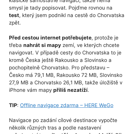
klasické samostatné navigaci, takže nemá
smysl je tady popisovat. Pojďme rovnou na
test
, který jsem podnikl na cestě do Chorvatska
zpět.
Před cestou internet potřebujete
, protože je
třeba
nahrát si mapy
zemí, ve kterých chcete
navigovat. V případě cesty do Chorvatska to je
kromě Česka ještě Rakousko a Slovinsko a
pochopitelně Chorvatsko. Pro představu –
Česko má 79,1 MB, Rakousko 72 MB, Slovinsko
27,9 MB a Chorvatsko 26,1 MB, takže úložiště v
iPhone vám mapy
příliš nezatíží
.
TIP
:
Offline navigace zdarma – HERE WeGo
Navigace po zadání cílové destinace vypočte
několik různých tras a podle nastavení