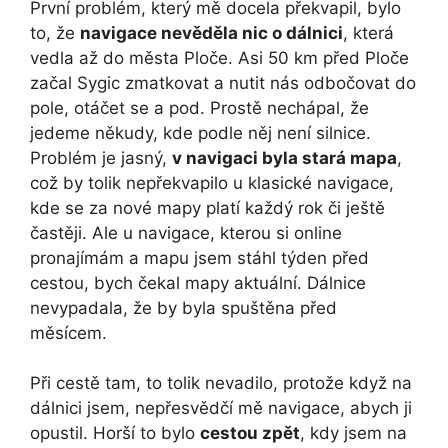
První problém, který mě docela překvapil, bylo
to, že
navigace nevěděla nic o dálnici
, která
vedla až do města Ploče. Asi 50 km před Ploče
začal Sygic zmatkovat a nutit nás odbočovat do
pole, otáčet se a pod. Prostě nechápal, že
jedeme někudy, kde podle něj není silnice.
Problém je jasný,
v navigaci byla stará mapa
,
což by tolik nepřekvapilo u klasické navigace,
kde se za nové mapy platí každý rok či ještě
častěji. Ale u navigace, kterou si online
pronajímám a mapu jsem stáhl týden před
cestou, bych čekal mapy aktuální. Dálnice
nevypadala, že by byla spuštěna před
měsícem.
Při cestě tam, to tolik nevadilo, protože když na
dálnici jsem, nepřesvědčí mě navigace, abych ji
opustil. Horší to bylo
cestou zpět
, kdy jsem na