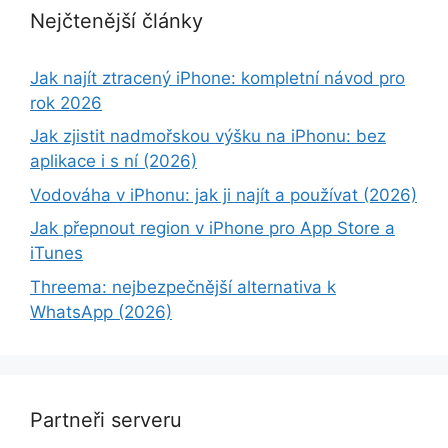
Nejčtenější články
Jak najít ztracený iPhone: kompletní návod pro
rok 2026
Jak zjistit nadmořskou výšku na iPhonu: bez
aplikace i s ní (2026)
Vodováha v iPhonu: jak ji najít a používat (2026)
Jak přepnout region v iPhone pro App Store a
iTunes
Threema: nejbezpečnější alternativa k
WhatsApp (2026)
Partneři serveru