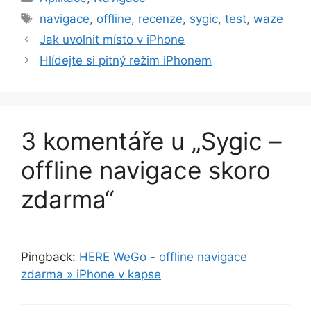
Štítky
navigace
,
offline
,
recenze
,
sygic
,
test
,
waze
Jak uvolnit místo v iPhone
Hlídejte si pitný režim iPhonem
3 komentáře u „Sygic –
offline navigace skoro
zdarma“
Pingback:
HERE WeGo - offline navigace
zdarma » iPhone v kapse