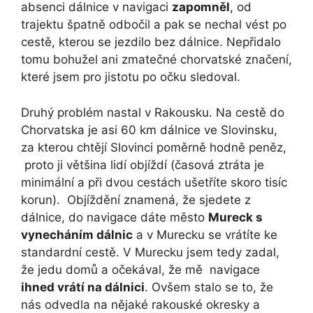
absenci dálnice v navigaci
zapomněl
, od
trajektu špatně odbočil a pak se nechal vést po
cestě, kterou se jezdilo bez dálnice. Nepřidalo
tomu bohužel ani zmatečné chorvatské značení,
které jsem pro jistotu po očku sledoval.
Druhý problém nastal v Rakousku. Na cestě do
Chorvatska je asi 60 km dálnice ve Slovinsku,
za kterou chtějí Slovinci poměrně hodně peněz,
proto ji většina lidí objíždí (časová ztráta je
minimální a při dvou cestách ušetříte skoro tisíc
korun). Objíždění znamená, že sjedete z
dálnice, do navigace dáte město
Mureck s
vynecháním dálnic
a v Murecku se vrátíte ke
standardní cestě. V Murecku jsem tedy zadal,
že jedu domů a očekával, že mě navigace
ihned vrátí na dálnici
. Ovšem stalo se to, že
nás odvedla na nějaké rakouské okresky a