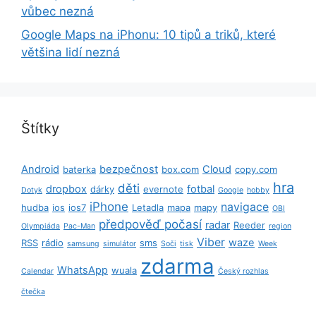
vůbec nezná
Google Maps na iPhonu: 10 tipů a triků, které
většina lidí nezná
Štítky
Android
bezpečnost
Cloud
baterka
box.com
copy.com
hra
děti
dropbox
fotbal
dárky
evernote
Dotyk
Google
hobby
iPhone
navigace
hudba
ios
ios7
Letadla
mapa
mapy
OBI
předpověď počasí
radar
Reeder
Olympiáda
Pac-Man
region
Viber
waze
RSS
rádio
sms
samsung
simulátor
Soči
tisk
Week
zdarma
WhatsApp
wuala
Calendar
Český rozhlas
čtečka