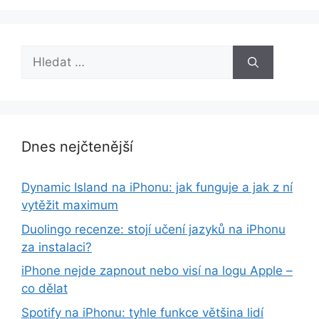
Hledat:
Dnes nejčtenější
Dynamic Island na iPhonu: jak funguje a jak z ní
vytěžit maximum
Duolingo recenze: stojí učení jazyků na iPhonu
za instalaci?
iPhone nejde zapnout nebo visí na logu Apple –
co dělat
Spotify na iPhonu: tyhle funkce většina lidí