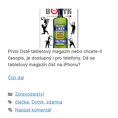
První čistě tabletový magazín nebo chcete-li
časopis, je dostupný i pro telefony. Dá se
tabletový magazín číst na iPhonu?
Číst dál
Rubriky
Zpravodajství
Štítky
čtečka
,
Dotyk
,
zdarma
Napsat komentář