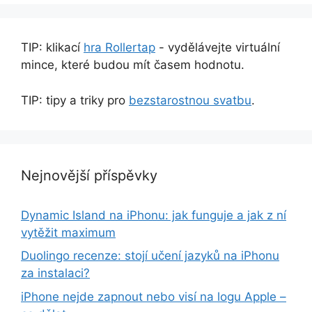
TIP: klikací
hra Rollertap
- vydělávejte virtuální
mince, které budou mít časem hodnotu.
TIP: tipy a triky pro
bezstarostnou svatbu
.
Nejnovější příspěvky
Dynamic Island na iPhonu: jak funguje a jak z ní
vytěžit maximum
Duolingo recenze: stojí učení jazyků na iPhonu
za instalaci?
iPhone nejde zapnout nebo visí na logu Apple –