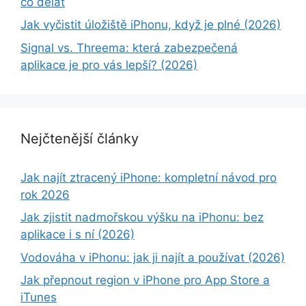
co dělat
Jak vyčistit úložiště iPhonu, když je plné (2026)
Signal vs. Threema: která zabezpečená
aplikace je pro vás lepší? (2026)
Nejčtenější články
Jak najít ztracený iPhone: kompletní návod pro
rok 2026
Jak zjistit nadmořskou výšku na iPhonu: bez
aplikace i s ní (2026)
Vodováha v iPhonu: jak ji najít a používat (2026)
Jak přepnout region v iPhone pro App Store a
iTunes