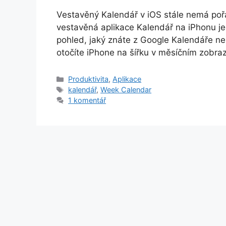
Vestavěný Kalendář v iOS stále nemá pořá
vestavěná aplikace Kalendář na iPhonu jed
pohled, jaký znáte z Google Kalendáře nebo
otočíte iPhone na šířku v měsíčním zobraze
Rubriky
Produktivita
,
Aplikace
Štítky
kalendář
,
Week Calendar
1 komentář