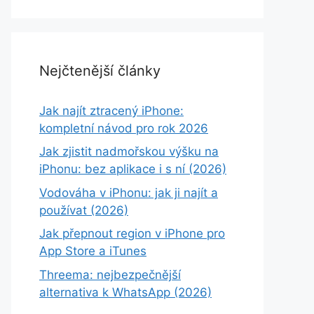
Nejčtenější články
Jak najít ztracený iPhone:
kompletní návod pro rok 2026
Jak zjistit nadmořskou výšku na
iPhonu: bez aplikace i s ní (2026)
Vodováha v iPhonu: jak ji najít a
používat (2026)
Jak přepnout region v iPhone pro
App Store a iTunes
Threema: nejbezpečnější
alternativa k WhatsApp (2026)