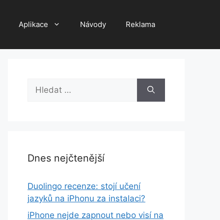
Aplikace
Návody
Reklama
Hledat:
Dnes nejčtenější
Duolingo recenze: stojí učení
jazyků na iPhonu za instalaci?
iPhone nejde zapnout nebo visí na