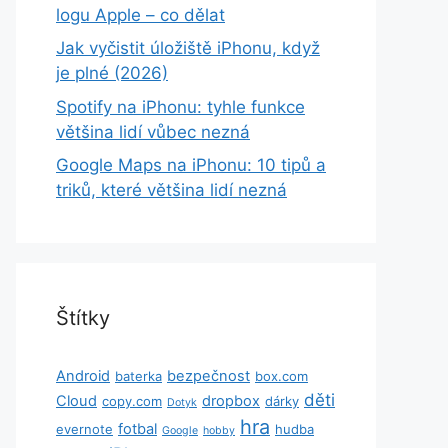
logu Apple – co dělat
Jak vyčistit úložiště iPhonu, když
je plné (2026)
Spotify na iPhonu: tyhle funkce
většina lidí vůbec nezná
Google Maps na iPhonu: 10 tipů a
triků, které většina lidí nezná
Štítky
Android
bezpečnost
baterka
box.com
děti
Cloud
dropbox
copy.com
dárky
Dotyk
hra
fotbal
evernote
hudba
Google
hobby