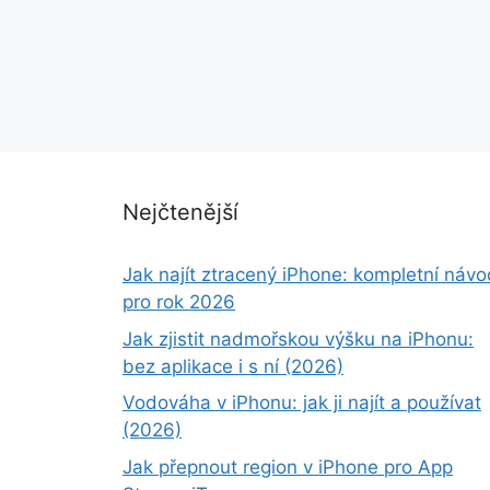
Nejčtenější
Jak najít ztracený iPhone: kompletní návo
pro rok 2026
Jak zjistit nadmořskou výšku na iPhonu:
bez aplikace i s ní (2026)
Vodováha v iPhonu: jak ji najít a používat
(2026)
Jak přepnout region v iPhone pro App