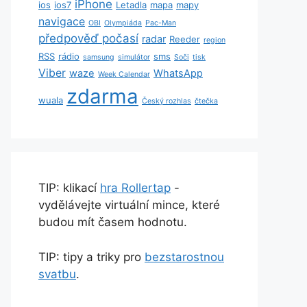
iPhone
ios
ios7
Letadla
mapa
mapy
navigace
OBI
Olympiáda
Pac-Man
předpověď počasí
radar
Reeder
region
RSS
rádio
sms
samsung
simulátor
Soči
tisk
Viber
waze
WhatsApp
Week Calendar
zdarma
wuala
Český rozhlas
čtečka
TIP: klikací
hra Rollertap
-
vydělávejte virtuální mince, které
budou mít časem hodnotu.
TIP: tipy a triky pro
bezstarostnou
svatbu
.