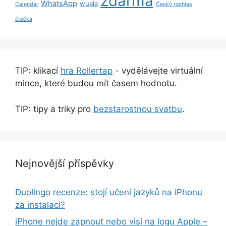
zdarma
WhatsApp
wuala
Calendar
Český rozhlas
čtečka
TIP: klikací
hra Rollertap
- vydělávejte virtuální
mince, které budou mít časem hodnotu.
TIP: tipy a triky pro
bezstarostnou svatbu
.
Nejnovější příspěvky
Duolingo recenze: stojí učení jazyků na iPhonu
za instalaci?
iPhone nejde zapnout nebo visí na logu Apple –