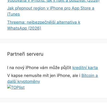
Vodováha v iPhonu: jak ji najít a používat (2026)
Jak přepnout region v iPhone pro App Store a
iTunes
Threema: nejbezpečnější alternativa k
WhatsApp (2026)
Partneři serveru
I na nový iPhone vám může půjčit
kreditní karta
V kapse nemusíte mít jen iPhone, ale i
Bitcoin a
další kryptoměny