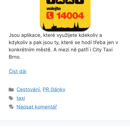
Jsou aplikace, které využijete kdekoliv a
kdykoliv a pak jsou ty, které se hodí třeba jen v
konkrétním městě. A mezi ně patří i City Taxi
Brno.
Číst dál
Rubriky
Cestování
,
PR články
Štítky
taxi
Napsat komentář