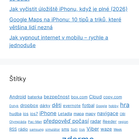
Jak vyčistit úložiště iPhonu, když je plné (2026)
Google Maps na iPhonu: 10 tipů a triků, které
většina lidí nezná
Jak vypnout internet v mobilu – rychle a
jednoduše
Štítky
Android
bezpečnost
Cloud
baterka
box.com
copy.com
hra
děti
dropbox
fotbal
dárky
evernote
Dotyk
Google
hobby
iPhone
navigace
hudba
ios
ios7
Letadla
mapa
mapy
OBI
předpověď počasí
radar
Reeder
Olympiáda
Pac-Man
region
Viber
waze
RSS
rádio
sms
samsung
simulátor
Soči
tisk
Week