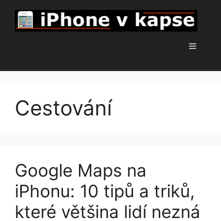
Přeskočit
na
obsah
Menu
Cestování
Google Maps na
iPhonu: 10 tipů a triků,
které většina lidí nezná