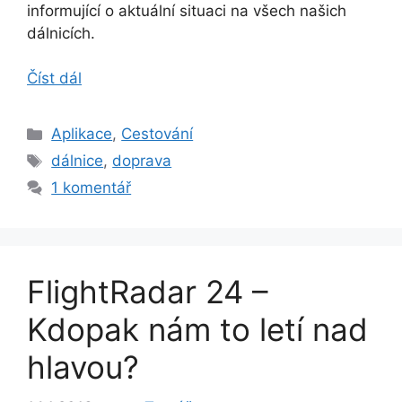
informující o aktuální situaci na všech našich
dálnicích.
Číst dál
Rubriky
Aplikace
,
Cestování
Štítky
dálnice
,
doprava
1 komentář
FlightRadar 24 –
Kdopak nám to letí nad
hlavou?