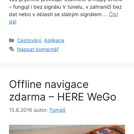
– fungují i bez signálu V tunelu, v zahraničí bez
dat nebo v oblasti se slabým signálem …
Číst
dál
Rubriky
Cestování
,
Aplikace
Napsat komentář
Offline navigace
zdarma – HERE WeGo
15.8.2016
autor:
Tomáš