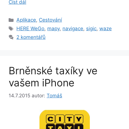
Číst dál
Rubriky
Aplikace
,
Cestování
Štítky
HERE WeGo
,
mapy
,
navigace
,
sigic
,
waze
2 komentářů
Brněnské taxíky ve
vašem iPhone
14.7.2015
autor:
Tomáš