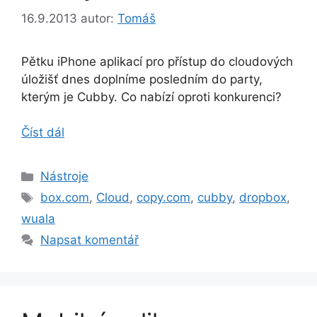
16.9.2013
autor:
Tomáš
Pětku iPhone aplikací pro přístup do cloudových
úložišť dnes doplníme posledním do party,
kterým je Cubby. Co nabízí oproti konkurenci?
Číst dál
Rubriky
Nástroje
Štítky
box.com
,
Cloud
,
copy.com
,
cubby
,
dropbox
,
wuala
Napsat komentář