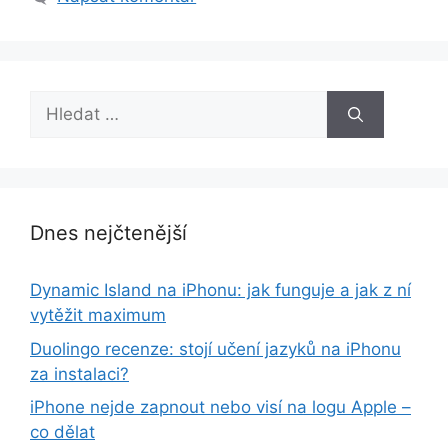
Hledat:
Dnes nejčtenější
Dynamic Island na iPhonu: jak funguje a jak z ní
vytěžit maximum
Duolingo recenze: stojí učení jazyků na iPhonu
za instalaci?
iPhone nejde zapnout nebo visí na logu Apple –
co dělat