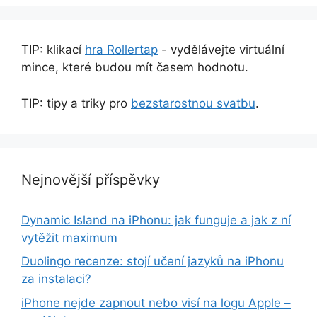
TIP: klikací
hra Rollertap
- vydělávejte virtuální
mince, které budou mít časem hodnotu.
TIP: tipy a triky pro
bezstarostnou svatbu
.
Nejnovější příspěvky
Dynamic Island na iPhonu: jak funguje a jak z ní
vytěžit maximum
Duolingo recenze: stojí učení jazyků na iPhonu
za instalaci?
iPhone nejde zapnout nebo visí na logu Apple –