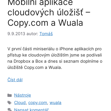
Mobilní aplikace
cloudových úložišť –
Copy.com a Wuala
9.9.2013
autor:
Tomáš
V první části miniseriálu o iPhone aplikacích pro
přístup ke cloudovým úložištím jsme se podívali
na Dropbox a Box a dnes si seznam doplníme o
úložiště Copy.com a Wuala.
Číst dál
Rubriky
Nástroje
Štítky
Cloud
,
copy.com
,
wuala
Napsat komentář