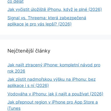
co dělat
Jak vyčistit úložiště iPhonu, když je plné (2026)
Signal vs. Threema: která zabezpečená
aplikace je pro vás lepší? (2026)
Nejčtenější články
Jak najít ztracený iPhone: kompletní návod pro
rok 2026
Jak zjistit nadmořskou výšku na iPhonu: bez
aplikace i s ní (2026)
Vodováha v iPhonu: jak ji najít a používat (2026)
Jak přepnout region v iPhone pro App Store a
iTunes