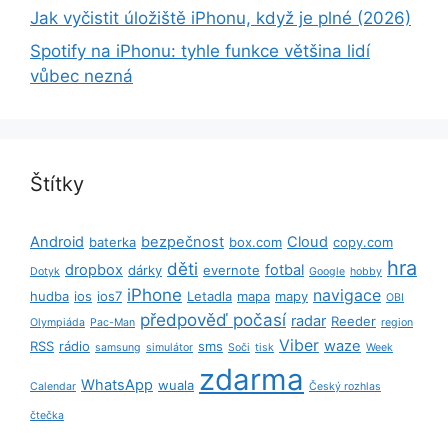
Jak vyčistit úložiště iPhonu, když je plné (2026)
Spotify na iPhonu: tyhle funkce většina lidí
vůbec nezná
Štítky
Android
bezpečnost
Cloud
baterka
box.com
copy.com
hra
děti
dropbox
fotbal
dárky
evernote
Dotyk
Google
hobby
iPhone
navigace
hudba
ios
ios7
Letadla
mapa
mapy
OBI
předpověď počasí
radar
Reeder
Olympiáda
Pac-Man
region
Viber
waze
RSS
rádio
sms
samsung
simulátor
Soči
tisk
Week
zdarma
WhatsApp
wuala
Calendar
Český rozhlas
čtečka