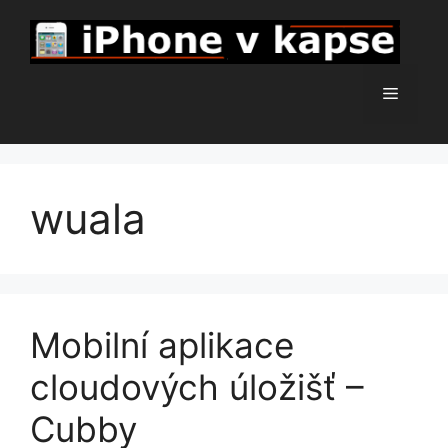
Přeskočit
na
obsah
Menu
wuala
Mobilní aplikace
cloudových úložišť –
Cubby