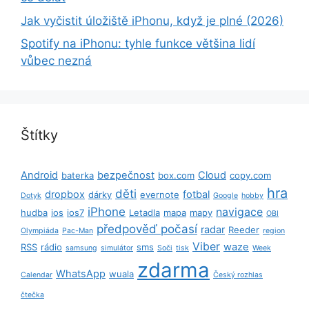
Jak vyčistit úložiště iPhonu, když je plné (2026)
Spotify na iPhonu: tyhle funkce většina lidí
vůbec nezná
Štítky
Android
bezpečnost
Cloud
baterka
box.com
copy.com
hra
děti
dropbox
fotbal
dárky
evernote
Dotyk
Google
hobby
iPhone
navigace
hudba
ios
ios7
Letadla
mapa
mapy
OBI
předpověď počasí
radar
Reeder
Olympiáda
Pac-Man
region
Viber
waze
RSS
rádio
sms
samsung
simulátor
Soči
tisk
Week
zdarma
WhatsApp
wuala
Calendar
Český rozhlas
čtečka