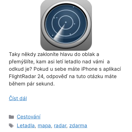
Taky někdy zakloníte hlavu do oblak a
přemýšlíte, kam asi letí letadlo nad vámi a
odkud je? Pokud u sebe máte iPhone s aplikací
FlightRadar 24, odpověď na tuto otázku máte
během pár sekund.
Číst dál
Rubriky
Cestování
Štítky
Letadla
,
mapa
,
radar
,
zdarma