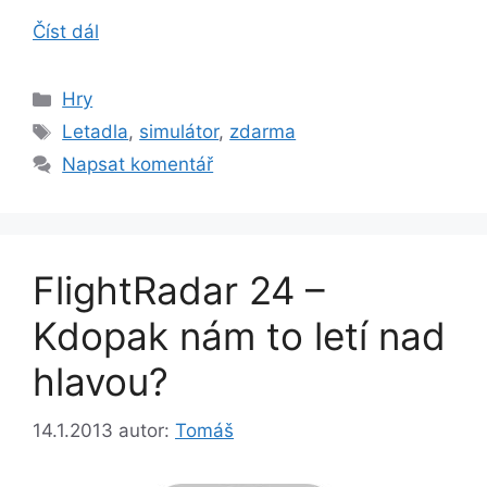
Číst dál
Rubriky
Hry
Štítky
Letadla
,
simulátor
,
zdarma
Napsat komentář
FlightRadar 24 –
Kdopak nám to letí nad
hlavou?
14.1.2013
autor:
Tomáš