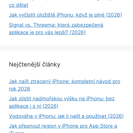
co dělat
Jak vyčistit úložiště iPhonu, když je plné (2026)
Signal vs. Threema: která zabezpečená
aplikace je pro vás lepší? (2026)
Nejčtenější články
Jak najít ztracený iPhone: kompletní návod pro
rok 2026
Jak zjistit nadmořskou výšku na iPhonu: bez
aplikace i s ní (2026)
Vodováha v iPhonu: jak ji najít a používat (2026)
Jak přepnout region v iPhone pro App Store a