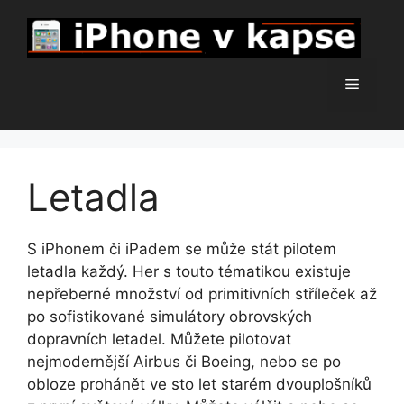
Přeskočit
na
obsah
Menu
Letadla
S iPhonem či iPadem se může stát pilotem
letadla každý. Her s touto tématikou existuje
nepřeberné množství od primitivních stříleček až
po sofistikované simulátory obrovských
dopravních letadel. Můžete pilotovat
nejmodernější Airbus či Boeing, nebo se po
obloze prohánět ve sto let starém dvouplošníků