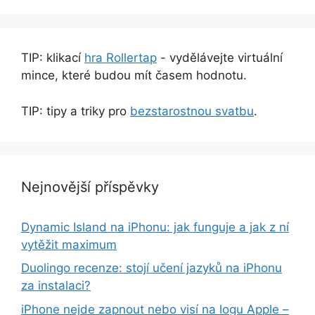
TIP: klikací
hra Rollertap
- vydělávejte virtuální
mince, které budou mít časem hodnotu.
TIP: tipy a triky pro
bezstarostnou svatbu
.
Nejnovější příspěvky
Dynamic Island na iPhonu: jak funguje a jak z ní
vytěžit maximum
Duolingo recenze: stojí učení jazyků na iPhonu
za instalaci?
iPhone nejde zapnout nebo visí na logu Apple –