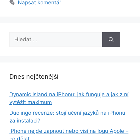
Napsat komentář
Hledat:
Dnes nejčtenější
Dynamic Island na iPhonu: jak funguje a jak z ní
vytěžit maximum
Duolingo recenze: stojí učení jazyků na iPhonu
za instalaci?
iPhone nejde zapnout nebo visí na logu Apple –
co dělat