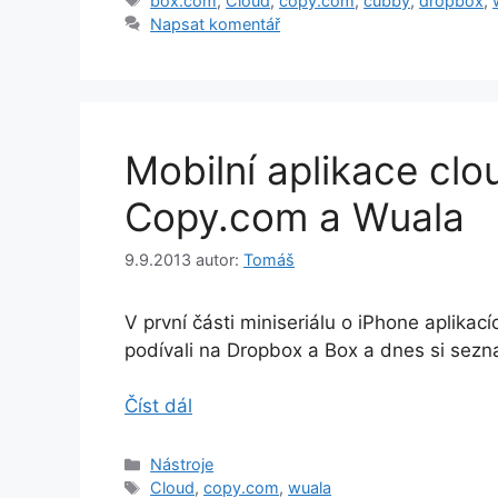
box.com
,
Cloud
,
copy.com
,
cubby
,
dropbox
,
Napsat komentář
Mobilní aplikace clo
Copy.com a Wuala
9.9.2013
autor:
Tomáš
V první části miniseriálu o iPhone aplikac
podívali na Dropbox a Box a dnes si sez
Číst dál
Rubriky
Nástroje
Štítky
Cloud
,
copy.com
,
wuala