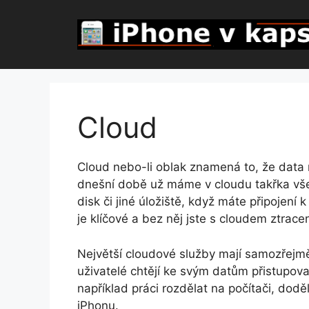
Přeskočit
na
obsah
Cloud
Cloud nebo-li oblak znamená to, že data ne
dnešní době už máme v cloudu takřka vše
disk či jiné úložiště, když máte připojení 
je klíčové a bez něj jste s cloudem ztracen
Největší cloudové služby mají samozřejmě 
uživatelé chtějí ke svým datům přistupova
například práci rozdělat na počítači, dod
iPhonu.