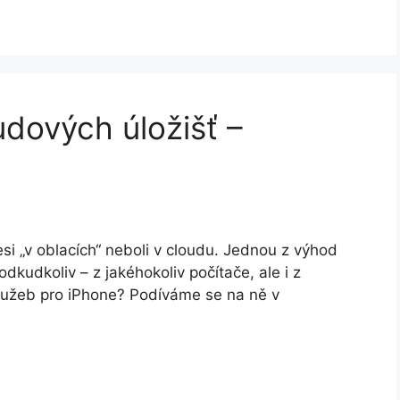
udových úložišť –
i „v oblacích“ neboli v cloudu. Jednou z výhod
dkudkoliv – z jakéhokoliv počítače, ale i z
služeb pro iPhone? Podíváme se na ně v