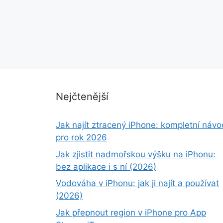
Nejčtenější
Jak najít ztracený iPhone: kompletní návo
pro rok 2026
Jak zjistit nadmořskou výšku na iPhonu:
bez aplikace i s ní (2026)
Vodováha v iPhonu: jak ji najít a používat
(2026)
Jak přepnout region v iPhone pro App