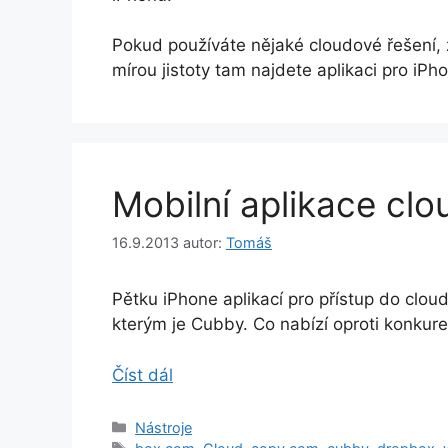
Pokud používáte nějaké cloudové řešení,
mírou jistoty tam najdete aplikaci pro iPho
Mobilní aplikace cl
16.9.2013
autor:
Tomáš
Pětku iPhone aplikací pro přístup do clo
kterým je Cubby. Co nabízí oproti konkure
Číst dál
Rubriky
Nástroje
Štítky