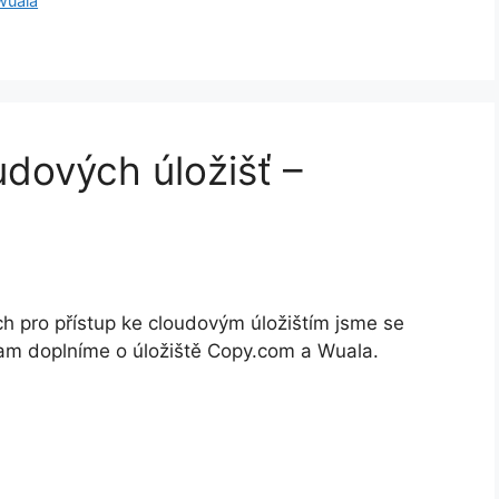
wuala
udových úložišť –
ích pro přístup ke cloudovým úložištím jsme se
nam doplníme o úložiště Copy.com a Wuala.