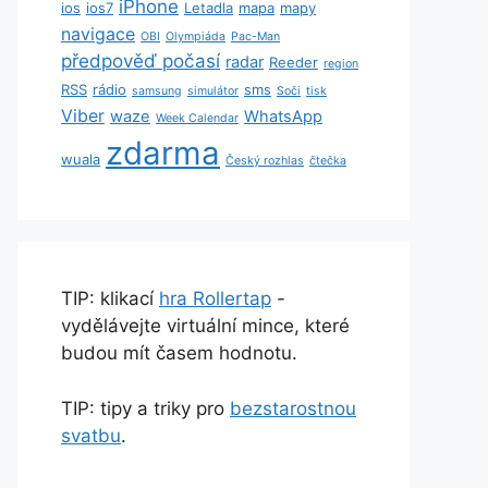
iPhone
ios
ios7
Letadla
mapa
mapy
navigace
OBI
Olympiáda
Pac-Man
předpověď počasí
radar
Reeder
region
RSS
rádio
sms
samsung
simulátor
Soči
tisk
Viber
waze
WhatsApp
Week Calendar
zdarma
wuala
Český rozhlas
čtečka
TIP: klikací
hra Rollertap
-
vydělávejte virtuální mince, které
budou mít časem hodnotu.
TIP: tipy a triky pro
bezstarostnou
svatbu
.