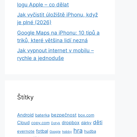
logu Apple – co dělat
Jak vyčistit úložiště iPhonu, když
je plné (2026)
Google Maps na iPhonu: 10 tipů a
triků, které většina lidí nezná
Jak vypnout internet v mobilu –
rychle a jednoduše
Štítky
Android
bezpečnost
baterka
box.com
děti
Cloud
dropbox
copy.com
dárky
Dotyk
hra
fotbal
evernote
hudba
Google
hobby