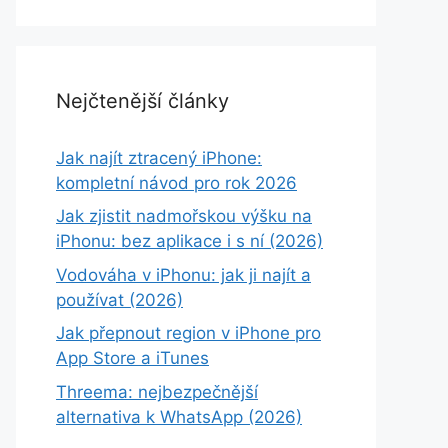
Nejčtenější články
Jak najít ztracený iPhone:
kompletní návod pro rok 2026
Jak zjistit nadmořskou výšku na
iPhonu: bez aplikace i s ní (2026)
Vodováha v iPhonu: jak ji najít a
používat (2026)
Jak přepnout region v iPhone pro
App Store a iTunes
Threema: nejbezpečnější
alternativa k WhatsApp (2026)