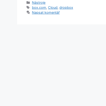
Rubriky
Nástroje
Štítky
box.com
,
Cloud
,
dropbox
Napsat komentář