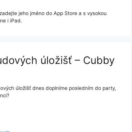
 zadejte jeho jméno do App Store a s vysokou
ne i iPad.
oudových úložišť – Cubby
udových úložišť dnes doplníme posledním do party,
nci?