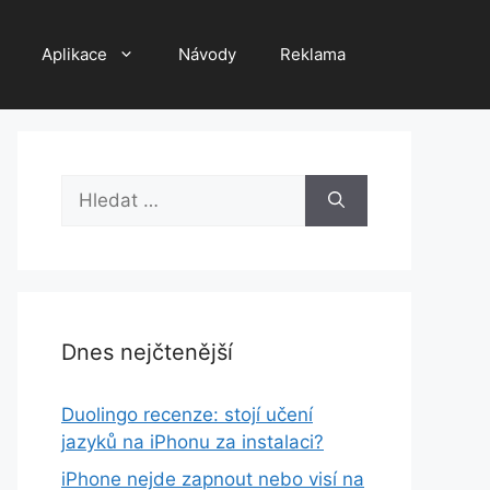
Aplikace
Návody
Reklama
Hledat:
Dnes nejčtenější
Duolingo recenze: stojí učení
jazyků na iPhonu za instalaci?
iPhone nejde zapnout nebo visí na