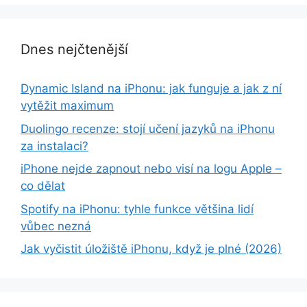
Dnes nejčtenější
Dynamic Island na iPhonu: jak funguje a jak z ní
vytěžit maximum
Duolingo recenze: stojí učení jazyků na iPhonu
za instalaci?
iPhone nejde zapnout nebo visí na logu Apple –
co dělat
Spotify na iPhonu: tyhle funkce většina lidí
vůbec nezná
Jak vyčistit úložiště iPhonu, když je plné (2026)