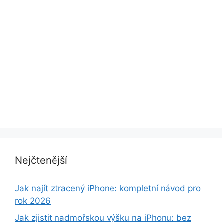
Nejčtenější
Jak najít ztracený iPhone: kompletní návod pro
rok 2026
Jak zjistit nadmořskou výšku na iPhonu: bez