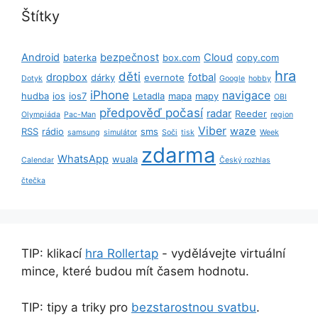
Štítky
Android
bezpečnost
Cloud
baterka
box.com
copy.com
hra
děti
dropbox
fotbal
dárky
evernote
Dotyk
Google
hobby
iPhone
navigace
hudba
ios
ios7
Letadla
mapa
mapy
OBI
předpověď počasí
radar
Reeder
Olympiáda
Pac-Man
region
Viber
waze
RSS
rádio
sms
samsung
simulátor
Soči
tisk
Week
zdarma
WhatsApp
wuala
Calendar
Český rozhlas
čtečka
TIP: klikací
hra Rollertap
- vydělávejte virtuální
mince, které budou mít časem hodnotu.
TIP: tipy a triky pro
bezstarostnou svatbu
.