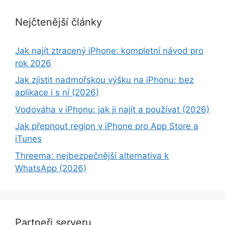
Nejčtenější články
Jak najít ztracený iPhone: kompletní návod pro
rok 2026
Jak zjistit nadmořskou výšku na iPhonu: bez
aplikace i s ní (2026)
Vodováha v iPhonu: jak ji najít a používat (2026)
Jak přepnout region v iPhone pro App Store a
iTunes
Threema: nejbezpečnější alternativa k
WhatsApp (2026)
Partneři serveru