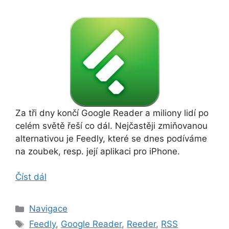
Za tři dny končí Google Reader a miliony lidí po
celém světě řeší co dál. Nejčastěji zmiňovanou
alternativou je Feedly, které se dnes podíváme
na zoubek, resp. její aplikaci pro iPhone.
Číst dál
Rubriky
Navigace
Štítky
Feedly
,
Google Reader
,
Reeder
,
RSS