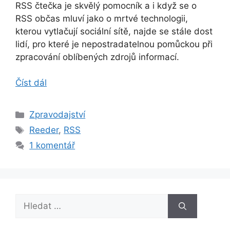
RSS čtečka je skvělý pomocník a i když se o
RSS občas mluví jako o mrtvé technologii,
kterou vytlačují sociální sítě, najde se stále dost
lidí, pro které je nepostradatelnou pomůckou při
zpracování oblíbených zdrojů informací.
Číst dál
Rubriky
Zpravodajství
Štítky
Reeder
,
RSS
1 komentář
Hledat: