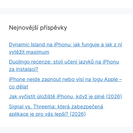
Nejnovější příspěvky
Dynamic Island na iPhonu: jak funguje a jak z ní
vytěžit maximum
Duolingo recenze: stojí učení jazyků na iPhonu
za instalaci?
iPhone nejde zapnout nebo visí na logu Apple –
co dělat
Jak vyčistit úložiště iPhonu, když je plné (2026)
Signal vs. Threema: která zabezpečená
aplikace je pro vás lepší? (2026)