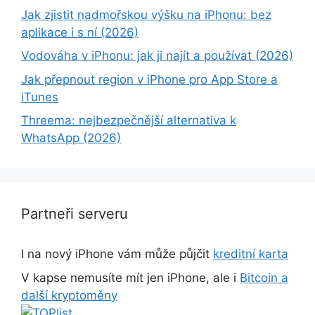
Jak zjistit nadmořskou výšku na iPhonu: bez
aplikace i s ní (2026)
Vodováha v iPhonu: jak ji najít a používat (2026)
Jak přepnout region v iPhone pro App Store a
iTunes
Threema: nejbezpečnější alternativa k
WhatsApp (2026)
Partneři serveru
I na nový iPhone vám může půjčit
kreditní karta
V kapse nemusíte mít jen iPhone, ale i
Bitcoin a
další kryptoměny