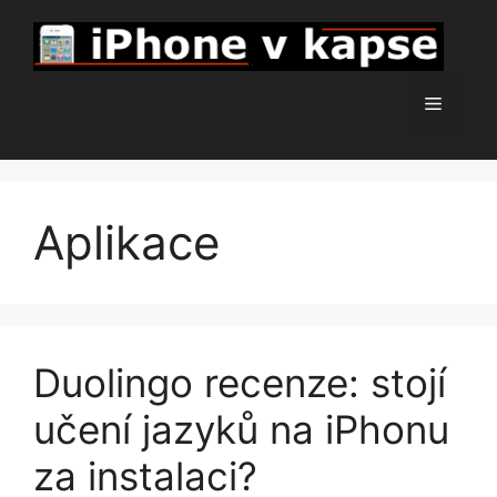
Přeskočit
na
obsah
Menu
Aplikace
Duolingo recenze: stojí
učení jazyků na iPhonu
za instalaci?