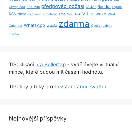
předpověď počasí
radar
Reeder
Olympiáda
Pac-Man
region
Viber
waze
RSS
rádio
sms
samsung
simulátor
Soči
tisk
Week
zdarma
WhatsApp
wuala
Calendar
Český rozhlas
čtečka
TIP: klikací
hra Rollertap
- vydělávejte virtuální
mince, které budou mít časem hodnotu.
TIP: tipy a triky pro
bezstarostnou svatbu
.
Nejnovější příspěvky