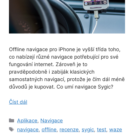
Offline navigace pro iPhone je vyšší třída toho,
co nabízejí různé navigace potřebující pro své
fungování internet. Zároveň je to
pravděpodobně i zabiják klasických
samostatných navigací, protože je čím dál méně
důvodů je kupovat. Co umí navigace Sygic?
Číst dál
Rubriky
Aplikace
,
Navigace
Štítky
navigace
,
offline
,
recenze
,
sygic
,
test
,
waze