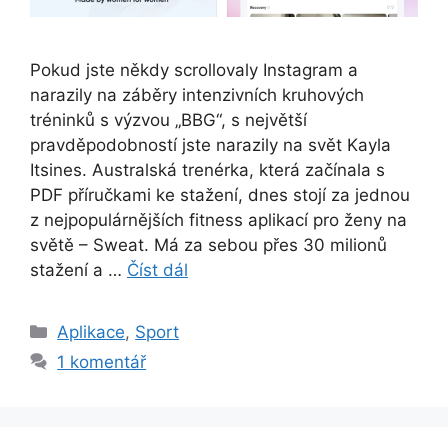
Pokud jste někdy scrollovaly Instagram a
narazily na záběry intenzivních kruhových
tréninků s výzvou „BBG“, s největší
pravděpodobností jste narazily na svět Kayla
Itsines. Australská trenérka, která začínala s
PDF příručkami ke stažení, dnes stojí za jednou
z nejpopulárnějších fitness aplikací pro ženy na
světě – Sweat. Má za sebou přes 30 milionů
stažení a …
Číst dál
Rubriky
Aplikace
,
Sport
1 komentář