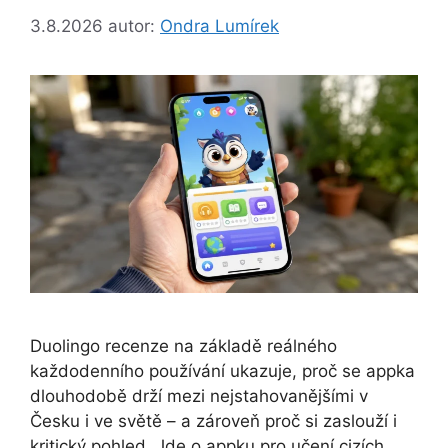
3.8.2026
autor:
Ondra Lumírek
Duolingo recenze na základě reálného
každodenního používání ukazuje, proč se appka
dlouhodobě drží mezi nejstahovanějšími v
Česku i ve světě – a zároveň proč si zaslouží i
kritický pohled. Jde o appku pro učení cizích