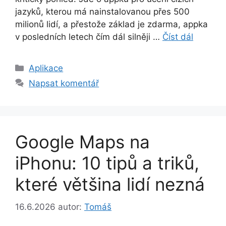
jazyků, kterou má nainstalovanou přes 500
milionů lidí, a přestože základ je zdarma, appka
v posledních letech čím dál silněji …
Číst dál
Rubriky
Aplikace
Napsat komentář
Google Maps na
iPhonu: 10 tipů a triků,
které většina lidí nezná
16.6.2026
autor:
Tomáš