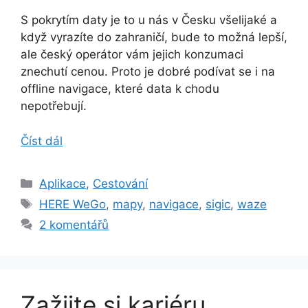
S pokrytím daty je to u nás v Česku všelijaké a
když vyrazíte do zahraničí, bude to možná lepší,
ale český operátor vám jejich konzumaci
znechutí cenou. Proto je dobré podívat se i na
offline navigace, které data k chodu
nepotřebují.
Číst dál
Rubriky
Aplikace
,
Cestování
Štítky
HERE WeGo
,
mapy
,
navigace
,
sigic
,
waze
2 komentářů
Zažijte si kariéru