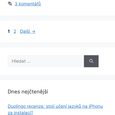
3 komentářů
Stránka
Stránka
1
2
Další
→
Hledat:
Dnes nejčtenější
Duolingo recenze: stojí učení jazyků na iPhonu
za instalaci?