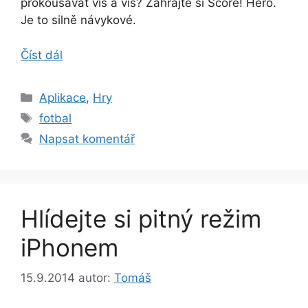
prokousávat víš a víš? Zahrajte si Score! Hero.
Je to silně návykové.
Číst dál
Rubriky
Aplikace
,
Hry
Štítky
fotbal
Napsat komentář
Hlídejte si pitný režim
iPhonem
15.9.2014
autor:
Tomáš