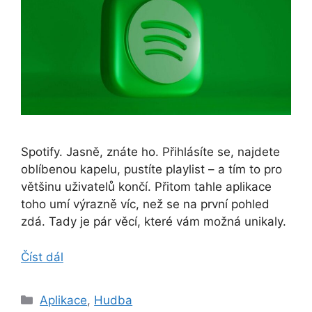
Spotify. Jasně, znáte ho. Přihlásíte se, najdete
oblíbenou kapelu, pustíte playlist – a tím to pro
většinu uživatelů končí. Přitom tahle aplikace
toho umí výrazně víc, než se na první pohled
zdá. Tady je pár věcí, které vám možná unikaly.
Číst dál
Rubriky
Aplikace
,
Hudba