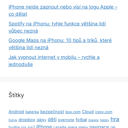
iPhone nejde zapnout nebo visí na logu Apple –
co dělat
Spotify na iPhonu: tyhle funkce většina lidí
vůbec nezná
Google Maps na iPhonu: 10 tipů a triků, které
většina lidí nezná
Jak vypnout internet v mobilu – rychle a
jednoduše
Štítky
Android
bezpečnost
Cloud
baterka
box.com
copy.com
hra
děti
dropbox
fotbal
dárky
evernote
Dotyk
Google
hobby
iPhone
navigace
hudba
ios
ios7
Letadla
mapa
mapy
OBI