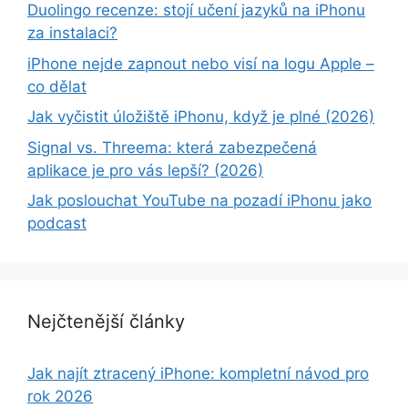
Duolingo recenze: stojí učení jazyků na iPhonu
za instalaci?
iPhone nejde zapnout nebo visí na logu Apple –
co dělat
Jak vyčistit úložiště iPhonu, když je plné (2026)
Signal vs. Threema: která zabezpečená
aplikace je pro vás lepší? (2026)
Jak poslouchat YouTube na pozadí iPhonu jako
podcast
Nejčtenější články
Jak najít ztracený iPhone: kompletní návod pro
rok 2026