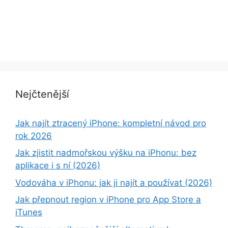
Nejčtenější
Jak najít ztracený iPhone: kompletní návod pro
rok 2026
Jak zjistit nadmořskou výšku na iPhonu: bez
aplikace i s ní (2026)
Vodováha v iPhonu: jak ji najít a používat (2026)
Jak přepnout region v iPhone pro App Store a
iTunes