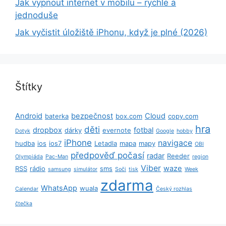
Jak vypnout internet v mobilu – rychle a
jednoduše
Jak vyčistit úložiště iPhonu, když je plné (2026)
Štítky
Android
bezpečnost
Cloud
baterka
box.com
copy.com
hra
děti
dropbox
fotbal
dárky
evernote
Dotyk
Google
hobby
iPhone
navigace
hudba
ios
ios7
Letadla
mapa
mapy
OBI
předpověď počasí
radar
Reeder
Olympiáda
Pac-Man
region
Viber
waze
RSS
rádio
sms
samsung
simulátor
Soči
tisk
Week
zdarma
WhatsApp
wuala
Calendar
Český rozhlas
čtečka