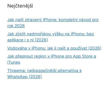
Nejčtenější
Jak najít ztracený iPhone: kompletní návod pro
rok 2026
Jak zjistit nadmořskou výšku na iPhonu: bez
aplikace i s ní (2026)
Vodováha v iPhonu: jak ji najít a používat (2026)
Jak přepnout region v iPhone pro App Store a
iTunes
Threema: nejbezpečnější alternativa k
WhatsApp (2026)