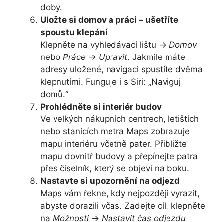
doby.
Uložte si domov a práci – ušetříte
spoustu klepání
Klepněte na vyhledávací lištu →
Domov
nebo
Práce
→
Upravit
. Jakmile máte
adresy uložené, navigaci spustíte dvěma
klepnutími. Funguje i s Siri: „Naviguj
domů.“
Prohlédněte si interiér budov
Ve velkých nákupních centrech, letištích
nebo stanicích metra Maps zobrazuje
mapu interiéru včetně pater. Přibližte
mapu dovnitř budovy a přepínejte patra
přes číselník, který se objeví na boku.
Nastavte si upozornění na odjezd
Maps vám řekne, kdy nejpozději vyrazit,
abyste dorazili včas. Zadejte cíl, klepněte
na
Možnosti
→
Nastavit čas odjezdu