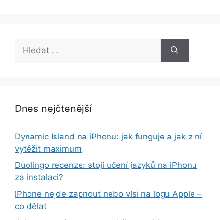
Hledat:
Dnes nejčtenější
Dynamic Island na iPhonu: jak funguje a jak z ní
vytěžit maximum
Duolingo recenze: stojí učení jazyků na iPhonu
za instalaci?
iPhone nejde zapnout nebo visí na logu Apple –
co dělat