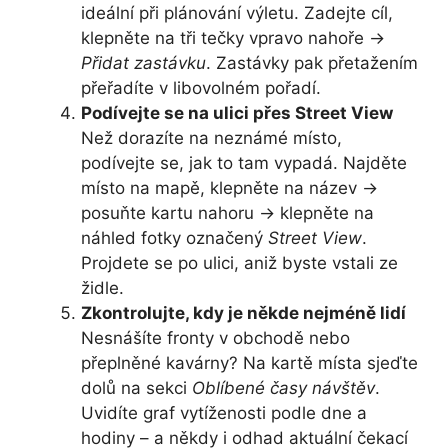
ideální při plánování výletu. Zadejte cíl,
klepněte na tři tečky vpravo nahoře →
Přidat zastávku
. Zastávky pak přetažením
přeřadíte v libovolném pořadí.
Podívejte se na ulici přes Street View
Než dorazíte na neznámé místo,
podívejte se, jak to tam vypadá. Najděte
místo na mapě, klepněte na název →
posuňte kartu nahoru → klepněte na
náhled fotky označený
Street View
.
Projdete se po ulici, aniž byste vstali ze
židle.
Zkontrolujte, kdy je někde nejméně lidí
Nesnášíte fronty v obchodě nebo
přeplněné kavárny? Na kartě místa sjeďte
dolů na sekci
Oblíbené časy návštěv
.
Uvidíte graf vytíženosti podle dne a
hodiny – a někdy i odhad aktuální čekací