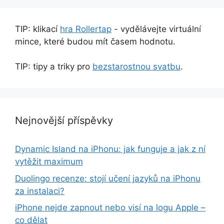
TIP: klikací
hra Rollertap
- vydělávejte virtuální
mince, které budou mít časem hodnotu.
TIP: tipy a triky pro
bezstarostnou svatbu
.
Nejnovější příspěvky
Dynamic Island na iPhonu: jak funguje a jak z ní
vytěžit maximum
Duolingo recenze: stojí učení jazyků na iPhonu
za instalaci?
iPhone nejde zapnout nebo visí na logu Apple –
co dělat