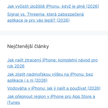
Jak vyčistit úložiště iPhonu, když je plné (2026)
Signal vs. Threema: která zabezpečená
aplikace je pro vás lepší? (2026)
Nejčtenější články
Jak najít ztracený iPhone: kompletní návod pro
rok 2026
Jak zjistit nadmořskou výšku na iPhonu: bez
aplikace i s ní (2026)
Vodováha v iPhonu: jak ji najít a používat (2026)
Jak přepnout region v iPhone pro App Store a
iTunes