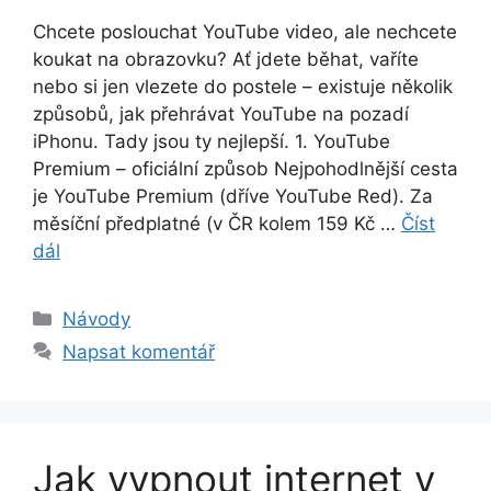
Chcete poslouchat YouTube video, ale nechcete
koukat na obrazovku? Ať jdete běhat, vaříte
nebo si jen vlezete do postele – existuje několik
způsobů, jak přehrávat YouTube na pozadí
iPhonu. Tady jsou ty nejlepší. 1. YouTube
Premium – oficiální způsob Nejpohodlnější cesta
je YouTube Premium (dříve YouTube Red). Za
měsíční předplatné (v ČR kolem 159 Kč …
Číst
dál
Rubriky
Návody
Napsat komentář
Jak vypnout internet v