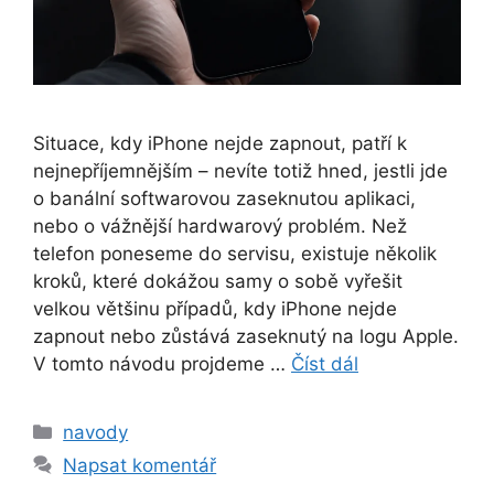
Situace, kdy iPhone nejde zapnout, patří k
nejnepříjemnějším – nevíte totiž hned, jestli jde
o banální softwarovou zaseknutou aplikaci,
nebo o vážnější hardwarový problém. Než
telefon poneseme do servisu, existuje několik
kroků, které dokážou samy o sobě vyřešit
velkou většinu případů, kdy iPhone nejde
zapnout nebo zůstává zaseknutý na logu Apple.
V tomto návodu projdeme …
Číst dál
Rubriky
navody
Napsat komentář