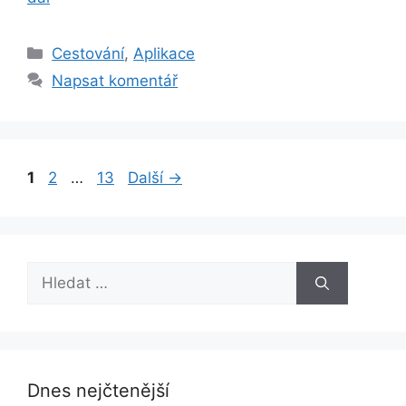
Rubriky
Cestování
,
Aplikace
Napsat komentář
Stránka
Stránka
Stránka
1
2
…
13
Další
→
Hledat:
Dnes nejčtenější