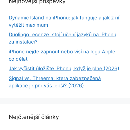
Nejnovější příspěvky
Dynamic Island na iPhonu: jak funguje a jak z ní
vytěžit maximum
Duolingo recenze: stojí učení jazyků na iPhonu
za instalaci?
iPhone nejde zapnout nebo visí na logu Apple –
co dělat
Jak vyčistit úložiště iPhonu, když je plné (2026)
Signal vs. Threema: která zabezpečená
aplikace je pro vás lepší? (2026)
Nejčtenější články