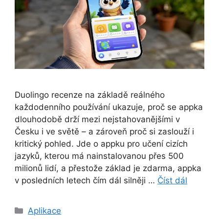
Duolingo recenze na základě reálného
každodenního používání ukazuje, proč se appka
dlouhodobě drží mezi nejstahovanějšími v
Česku i ve světě – a zároveň proč si zaslouží i
kritický pohled. Jde o appku pro učení cizích
jazyků, kterou má nainstalovanou přes 500
milionů lidí, a přestože základ je zdarma, appka
v posledních letech čím dál silněji …
Číst dál
Rubriky
Aplikace