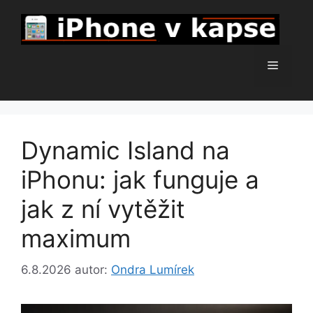
Přeskočit
na
obsah
Menu
Dynamic Island na
iPhonu: jak funguje a
jak z ní vytěžit
maximum
6.8.2026
autor:
Ondra Lumírek