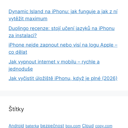
Dynamic Island na iPhonu: jak funguje a jak z ní
vytěžit maximum
Duolingo recenze: stojí učení jazyků na iPhonu
za instalaci?
iPhone nejde zapnout nebo visí na logu Apple –
co dělat
Jak vypnout internet v mobilu – rychle a
jednoduše
Jak vyčistit úložiště iPhonu, když je plné (2026)
Štítky
Android
bezpečnost
Cloud
baterka
box.com
copy.com