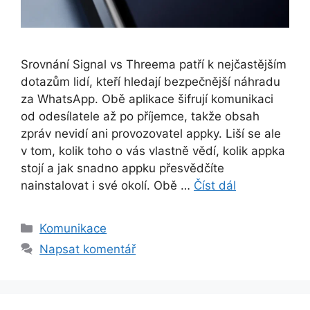
Srovnání Signal vs Threema patří k nejčastějším
dotazům lidí, kteří hledají bezpečnější náhradu
za WhatsApp. Obě aplikace šifrují komunikaci
od odesílatele až po příjemce, takže obsah
zpráv nevidí ani provozovatel appky. Liší se ale
v tom, kolik toho o vás vlastně vědí, kolik appka
stojí a jak snadno appku přesvědčíte
nainstalovat i své okolí. Obě …
Číst dál
Rubriky
Komunikace
Napsat komentář