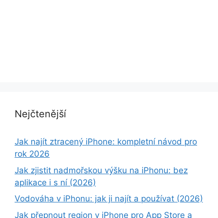
Nejčtenější
Jak najít ztracený iPhone: kompletní návod pro
rok 2026
Jak zjistit nadmořskou výšku na iPhonu: bez
aplikace i s ní (2026)
Vodováha v iPhonu: jak ji najít a používat (2026)
Jak přepnout region v iPhone pro App Store a