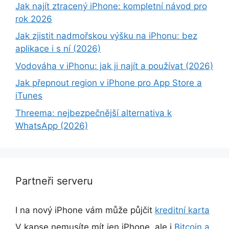
Jak najít ztracený iPhone: kompletní návod pro
rok 2026
Jak zjistit nadmořskou výšku na iPhonu: bez
aplikace i s ní (2026)
Vodováha v iPhonu: jak ji najít a používat (2026)
Jak přepnout region v iPhone pro App Store a
iTunes
Threema: nejbezpečnější alternativa k
WhatsApp (2026)
Partneři serveru
I na nový iPhone vám může půjčit
kreditní karta
V kapse nemusíte mít jen iPhone, ale i
Bitcoin a