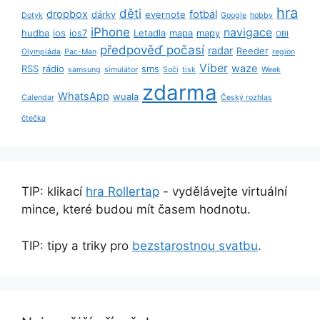
hra
děti
dropbox
fotbal
dárky
evernote
Dotyk
Google
hobby
iPhone
navigace
hudba
ios
ios7
Letadla
mapa
mapy
OBI
předpověď počasí
radar
Reeder
Olympiáda
Pac-Man
region
Viber
waze
RSS
rádio
sms
samsung
simulátor
Soči
tisk
Week
zdarma
WhatsApp
wuala
Calendar
Český rozhlas
čtečka
TIP: klikací
hra Rollertap
- vydělávejte virtuální
mince, které budou mít časem hodnotu.
TIP: tipy a triky pro
bezstarostnou svatbu
.