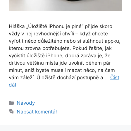
Hláška „Úložiště iPhonu je plné“ přijde skoro
vždy v nejnevhodnější chvíli – když chcete
vyfotit něco důležitého nebo si stáhnout appku,
kterou zrovna potřebujete. Pokud řešíte, jak
vyčistit úložiště iPhone, dobrá zpráva je, že
drtivou většinu místa jde uvolnit během pár
minut, aniž byste museli mazat něco, na čem
vám záleží. Úložiště dochází postupně a …
Číst
dál
Rubriky
Návody
Napsat komentář