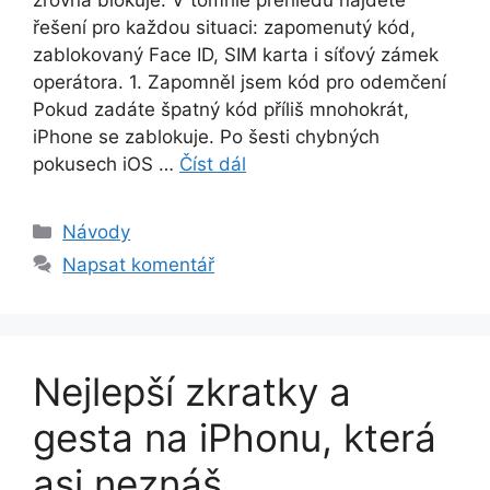
zrovna blokuje. V tomhle přehledu najdete
řešení pro každou situaci: zapomenutý kód,
zablokovaný Face ID, SIM karta i síťový zámek
operátora. 1. Zapomněl jsem kód pro odemčení
Pokud zadáte špatný kód příliš mnohokrát,
iPhone se zablokuje. Po šesti chybných
pokusech iOS …
Číst dál
Rubriky
Návody
Napsat komentář
Nejlepší zkratky a
gesta na iPhonu, která
asi neznáš