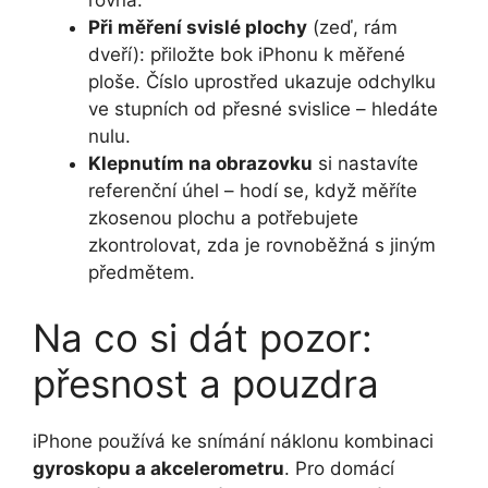
rovná.
Při měření svislé plochy
(zeď, rám
dveří): přiložte bok iPhonu k měřené
ploše. Číslo uprostřed ukazuje odchylku
ve stupních od přesné svislice – hledáte
nulu.
Klepnutím na obrazovku
si nastavíte
referenční úhel – hodí se, když měříte
zkosenou plochu a potřebujete
zkontrolovat, zda je rovnoběžná s jiným
předmětem.
Na co si dát pozor:
přesnost a pouzdra
iPhone používá ke snímání náklonu kombinaci
gyroskopu a akcelerometru
. Pro domácí