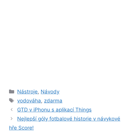
Rubriky
Nástroje
,
Návody
Štítky
vodováha
,
zdarma
GTD v iPhonu s aplikací Things
Nejlepší góly fotbalové historie v návykové
hře Score!