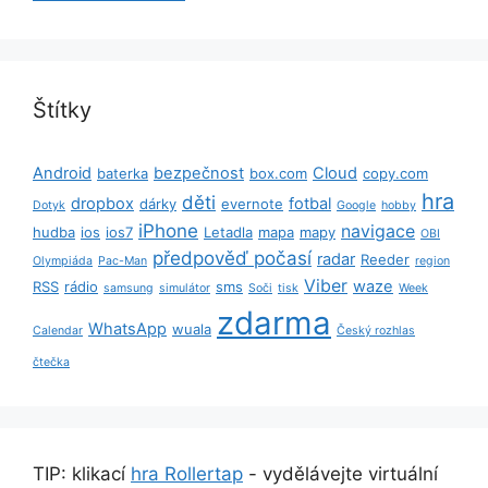
Štítky
Android
bezpečnost
Cloud
baterka
box.com
copy.com
hra
děti
dropbox
fotbal
dárky
evernote
Dotyk
Google
hobby
iPhone
navigace
hudba
ios
ios7
Letadla
mapa
mapy
OBI
předpověď počasí
radar
Reeder
Olympiáda
Pac-Man
region
Viber
waze
RSS
rádio
sms
samsung
simulátor
Soči
tisk
Week
zdarma
WhatsApp
wuala
Calendar
Český rozhlas
čtečka
TIP: klikací
hra Rollertap
- vydělávejte virtuální