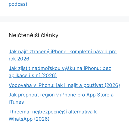
podcast
Nejčtenější články
Jak najít ztracený iPhone: kompletní návod pro
rok 2026
Jak zjistit nadmořskou výšku na iPhonu: bez
aplikace i s ní (2026)
Vodováha v iPhonu: jak ji najít a používat (2026)
Jak přepnout region v iPhone pro App Store a
iTunes
Threema: nejbezpečnější alternativa k
WhatsApp (2026)