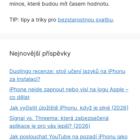
mince, které budou mít časem hodnotu.
TIP: tipy a triky pro
bezstarostnou svatbu
.
Nejnovější příspěvky
Duolingo recenze: stojí učení jazyků na iPhonu
za instalaci?
iPhone nejde zapnout nebo visí na logu Apple –
co dělat
Jak vyčistit úložiště iPhonu, když je plné (2026)
Signal vs. Threema: která zabezpečená
aplikace je pro vás lepší? (2026)
Jak poslouchat YouTube na pozadí iPhonu jako