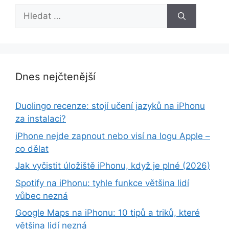
Hledat:
Dnes nejčtenější
Duolingo recenze: stojí učení jazyků na iPhonu
za instalaci?
iPhone nejde zapnout nebo visí na logu Apple –
co dělat
Jak vyčistit úložiště iPhonu, když je plné (2026)
Spotify na iPhonu: tyhle funkce většina lidí
vůbec nezná
Google Maps na iPhonu: 10 tipů a triků, které
většina lidí nezná