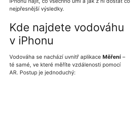
iPhonu najít, co všechno umí a jak z ní dostat co
nejpřesnější výsledky.
Kde najdete vodováhu
v iPhonu
Vodováha se nachází uvnitř aplikace
Měření
–
té samé, ve které měříte vzdálenosti pomocí
AR. Postup je jednoduchý: