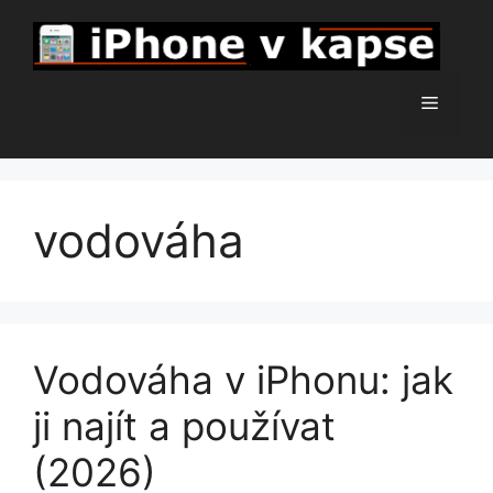
Přeskočit
na
obsah
Menu
vodováha
Vodováha v iPhonu: jak
ji najít a používat
(2026)