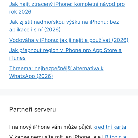
Jak najít ztracený iPhone: kompletní návod pro
rok 2026
Jak zjistit nadmořskou výšku na iPhonu: bez
aplikace i s ní (2026)
Vodováha v iPhonu: jak ji najít a používat (2026)
Jak přepnout region v iPhone pro App Store a
iTunes
Threema: nejbezpečnější alternativa k
WhatsApp (2026)
Partneři serveru
I na nový iPhone vám může půjčit
kreditní karta
V kapse nemusíte mít jen iPhone, ale i
Bitcoin a