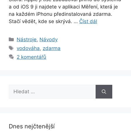
a od iOS 9 ji najdete v aplikaci Měření, která je
na každém iPhonu předinstalovaná zdarma.
Stačí vědět, kde se skrývá. …
Číst dál
Rubriky
Nástroje
,
Návody
Štítky
vodováha
,
zdarma
2 komentářů
Hledat:
Dnes nejčtenější