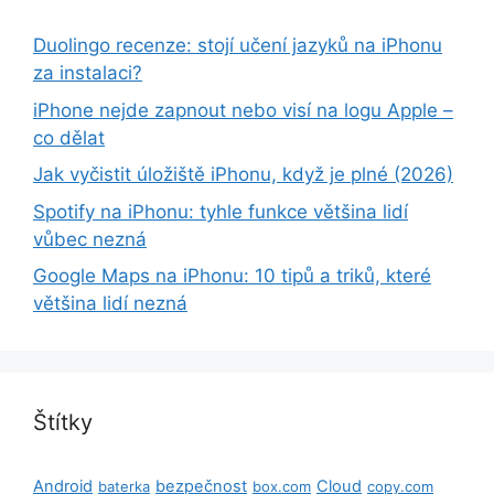
Duolingo recenze: stojí učení jazyků na iPhonu
za instalaci?
iPhone nejde zapnout nebo visí na logu Apple –
co dělat
Jak vyčistit úložiště iPhonu, když je plné (2026)
Spotify na iPhonu: tyhle funkce většina lidí
vůbec nezná
Google Maps na iPhonu: 10 tipů a triků, které
většina lidí nezná
Štítky
Android
bezpečnost
Cloud
baterka
box.com
copy.com