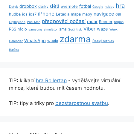
hra
děti
dropbox
fotbal
dárky
evernote
Dotyk
Google
hobby
iPhone
navigace
hudba
ios
ios7
Letadla
mapa
mapy
OBI
předpověď počasí
radar
Reeder
Olympiáda
Pac-Man
region
Viber
waze
RSS
rádio
sms
samsung
simulátor
Soči
tisk
Week
zdarma
WhatsApp
wuala
Calendar
Český rozhlas
čtečka
TIP: klikací
hra Rollertap
- vydělávejte virtuální
mince, které budou mít časem hodnotu.
TIP: tipy a triky pro
bezstarostnou svatbu
.