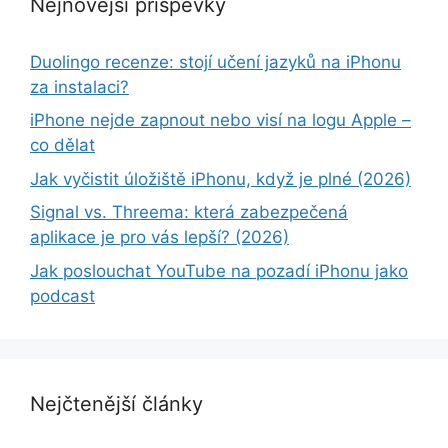
Nejnovější příspěvky
Duolingo recenze: stojí učení jazyků na iPhonu
za instalaci?
iPhone nejde zapnout nebo visí na logu Apple –
co dělat
Jak vyčistit úložiště iPhonu, když je plné (2026)
Signal vs. Threema: která zabezpečená
aplikace je pro vás lepší? (2026)
Jak poslouchat YouTube na pozadí iPhonu jako
podcast
Nejčtenější články