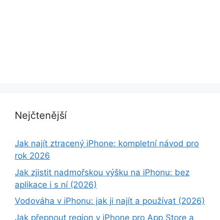
Nejčtenější
Jak najít ztracený iPhone: kompletní návod pro
rok 2026
Jak zjistit nadmořskou výšku na iPhonu: bez
aplikace i s ní (2026)
Vodováha v iPhonu: jak ji najít a používat (2026)
Jak přepnout region v iPhone pro App Store a