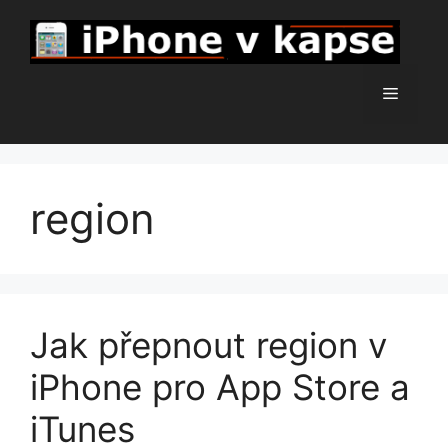
Přeskočit
na
obsah
Menu
region
Jak přepnout region v
iPhone pro App Store a
iTunes