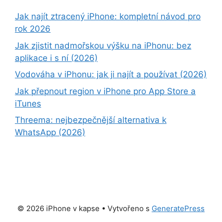
Jak najít ztracený iPhone: kompletní návod pro
rok 2026
Jak zjistit nadmořskou výšku na iPhonu: bez
aplikace i s ní (2026)
Vodováha v iPhonu: jak ji najít a používat (2026)
Jak přepnout region v iPhone pro App Store a
iTunes
Threema: nejbezpečnější alternativa k
WhatsApp (2026)
© 2026 iPhone v kapse
• Vytvořeno s
GeneratePress