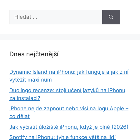
Hledat:
Dnes nejčtenější
Dynamic Island na iPhonu: jak funguje a jak z ní
vytěžit maximum
Duolingo recenze: stojí učení jazyků na iPhonu
za instalaci?
iPhone nejde zapnout nebo visí na logu Apple –
co dělat
Jak vyčistit úložiště iPhonu, když je plné (2026)
Spotify na iPhonu: tyhle funkce většina lidí