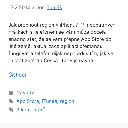
17.2.2014
autor:
Tomáš
Jak přepnout region v iPhonu? Při neopatrných
hrátkách s telefonem se vám může docela
snadno stát, že se vám přepne App Store do
jiné země, aktualizace aplikací přestanou
fungovat a telefon nijak neporadí s tím, jak se
dostat zpět do Česka. Tady je návod.
Číst dál
Rubriky
Návody
Štítky
App Store
,
iTunes
,
region
6 komentářů