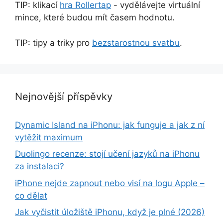
TIP: klikací
hra Rollertap
- vydělávejte virtuální
mince, které budou mít časem hodnotu.
TIP: tipy a triky pro
bezstarostnou svatbu
.
Nejnovější příspěvky
Dynamic Island na iPhonu: jak funguje a jak z ní
vytěžit maximum
Duolingo recenze: stojí učení jazyků na iPhonu
za instalaci?
iPhone nejde zapnout nebo visí na logu Apple –
co dělat
Jak vyčistit úložiště iPhonu, když je plné (2026)