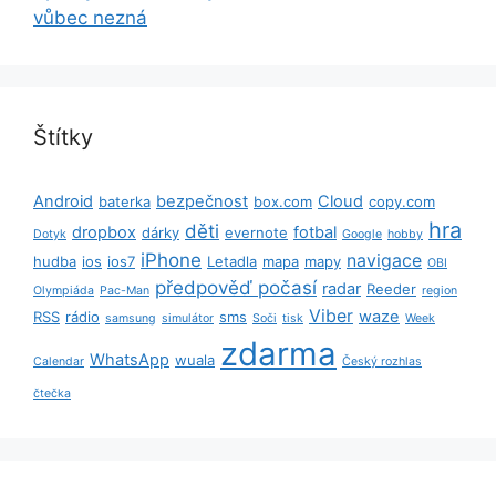
vůbec nezná
Štítky
Android
bezpečnost
Cloud
baterka
box.com
copy.com
hra
děti
dropbox
fotbal
dárky
evernote
Dotyk
Google
hobby
iPhone
navigace
hudba
ios
ios7
Letadla
mapa
mapy
OBI
předpověď počasí
radar
Reeder
Olympiáda
Pac-Man
region
Viber
waze
RSS
rádio
sms
samsung
simulátor
Soči
tisk
Week
zdarma
WhatsApp
wuala
Calendar
Český rozhlas
čtečka