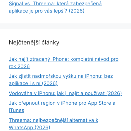
Signal vs. Threema: která zabezpečená
aplikace je pro vás lepší? (2026)
Nejčtenější články
Jak najít ztracený iPhone: kompletní návod pro
rok 2026
Jak zjistit nadmořskou výšku na iPhonu: bez
aplikace i s ní (2026)
Vodováha v iPhonu: jak ji najít a používat (2026)
Jak přepnout region v iPhone pro App Store a
iTunes
Threema: nejbezpečnější alternativa k
WhatsApp (2026)