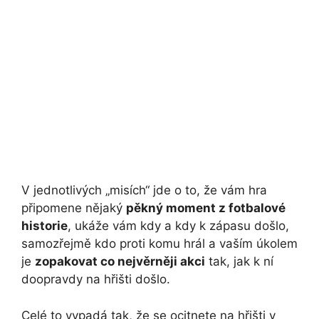
V jednotlivých „misích“ jde o to, že vám hra
připomene nějaký
pěkný moment z fotbalové
historie
, ukáže vám kdy a kdy k zápasu došlo,
samozřejmě kdo proti komu hrál a vaším úkolem
je
zopakovat co nejvěrněji akci
tak, jak k ní
doopravdy na hřišti došlo.
Celé to vypadá tak, že se ocitnete na hřišti v