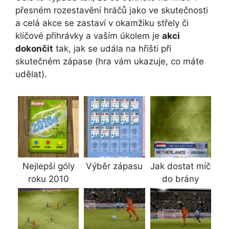
přesném rozestavění hráčů jako ve skutečnosti
a celá akce se zastaví v okamžiku střely či
klíčové přihrávky a vaším úkolem je
akci
dokončit
tak, jak se udála na hřišti při
skutečném zápase (hra vám ukazuje, co máte
udělat).
Nejlepší góly
Výběr zápasu
Jak dostat míč
roku 2010
do brány