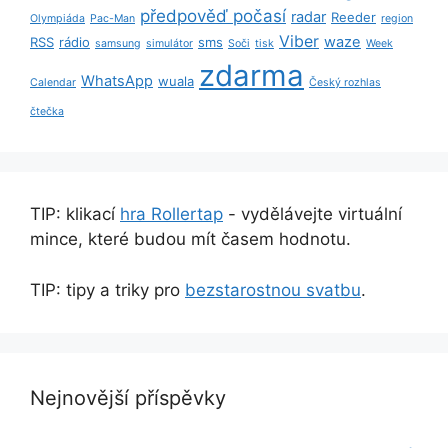
předpověď počasí
radar
Reeder
Olympiáda
Pac-Man
region
Viber
waze
RSS
rádio
sms
samsung
simulátor
Soči
tisk
Week
zdarma
WhatsApp
wuala
Calendar
Český rozhlas
čtečka
TIP: klikací
hra Rollertap
- vydělávejte virtuální
mince, které budou mít časem hodnotu.
TIP: tipy a triky pro
bezstarostnou svatbu
.
Nejnovější příspěvky