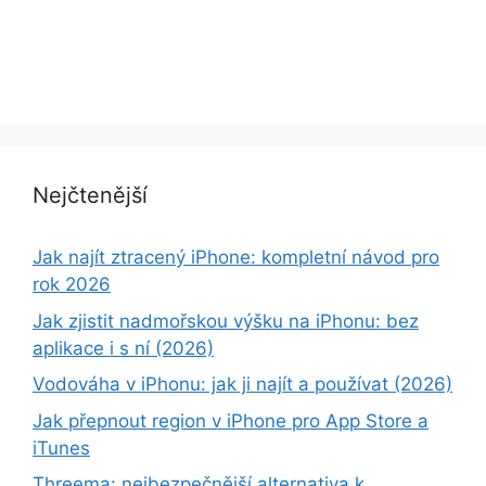
Nejčtenější
Jak najít ztracený iPhone: kompletní návod pro
rok 2026
Jak zjistit nadmořskou výšku na iPhonu: bez
aplikace i s ní (2026)
Vodováha v iPhonu: jak ji najít a používat (2026)
Jak přepnout region v iPhone pro App Store a
iTunes
Threema: nejbezpečnější alternativa k