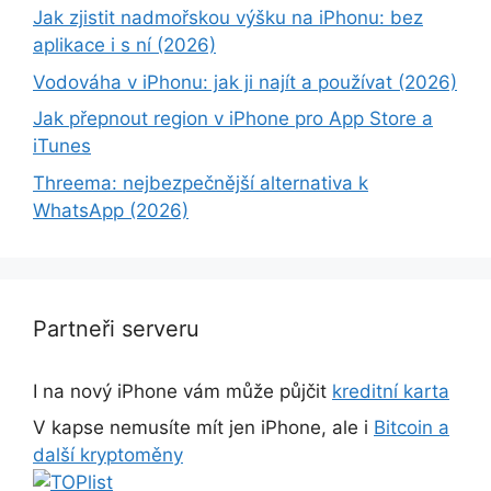
Jak zjistit nadmořskou výšku na iPhonu: bez
aplikace i s ní (2026)
Vodováha v iPhonu: jak ji najít a používat (2026)
Jak přepnout region v iPhone pro App Store a
iTunes
Threema: nejbezpečnější alternativa k
WhatsApp (2026)
Partneři serveru
I na nový iPhone vám může půjčit
kreditní karta
V kapse nemusíte mít jen iPhone, ale i
Bitcoin a
další kryptoměny