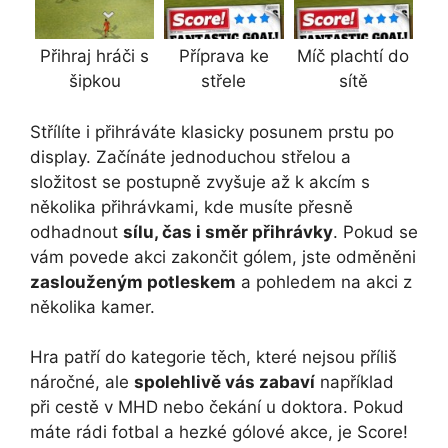
Přihraj hráči s
Příprava ke
Míč plachtí do
šipkou
střele
sítě
Střílíte i přihráváte klasicky posunem prstu po
display. Začínáte jednoduchou střelou a
složitost se postupně zvyšuje až k akcím s
několika přihrávkami, kde musíte přesně
odhadnout
sílu, čas i směr přihrávky
. Pokud se
vám povede akci zakončit gólem, jste odměněni
zaslouženým potleskem
a pohledem na akci z
několika kamer.
Hra patří do kategorie těch, které nejsou příliš
náročné, ale
spolehlivě vás zabaví
například
při cestě v MHD nebo čekání u doktora. Pokud
máte rádi fotbal a hezké gólové akce, je Score!