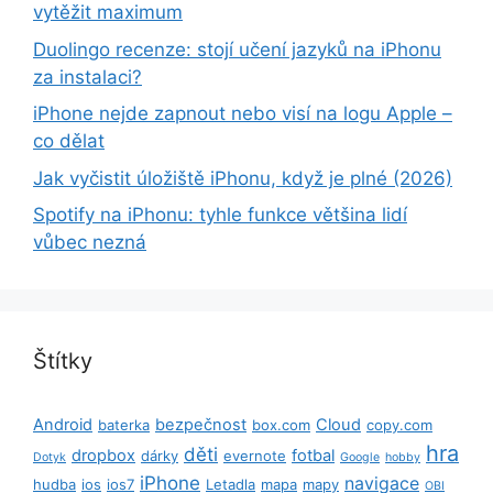
vytěžit maximum
Duolingo recenze: stojí učení jazyků na iPhonu
za instalaci?
iPhone nejde zapnout nebo visí na logu Apple –
co dělat
Jak vyčistit úložiště iPhonu, když je plné (2026)
Spotify na iPhonu: tyhle funkce většina lidí
vůbec nezná
Štítky
Android
bezpečnost
Cloud
baterka
box.com
copy.com
hra
děti
dropbox
fotbal
dárky
evernote
Dotyk
Google
hobby
iPhone
navigace
hudba
ios
ios7
Letadla
mapa
mapy
OBI