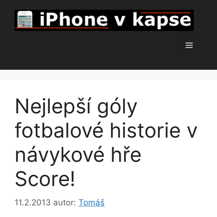
Přeskočit
na
obsah
Menu
Nejlepší góly
fotbalové historie v
návykové hře
Score!
11.2.2013
autor:
Tomáš