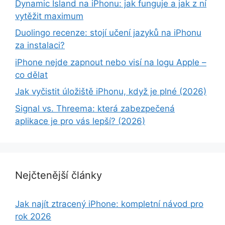
Dynamic Island na iPhonu: jak funguje a jak z ní
vytěžit maximum
Duolingo recenze: stojí učení jazyků na iPhonu
za instalaci?
iPhone nejde zapnout nebo visí na logu Apple –
co dělat
Jak vyčistit úložiště iPhonu, když je plné (2026)
Signal vs. Threema: která zabezpečená
aplikace je pro vás lepší? (2026)
Nejčtenější články
Jak najít ztracený iPhone: kompletní návod pro
rok 2026