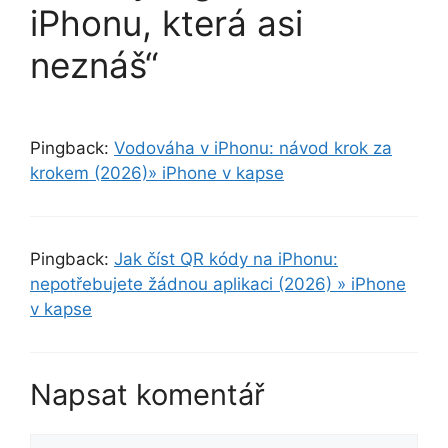
iPhonu, která asi
neznáš“
Pingback:
Vodováha v iPhonu: návod krok za
krokem (2026)» iPhone v kapse
Pingback:
Jak číst QR kódy na iPhonu:
nepotřebujete žádnou aplikaci (2026) » iPhone
v kapse
Napsat komentář
Komentář