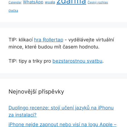
zdarma
WhatsApp
wuala
Calendar
Český rozhlas
čtečka
TIP: klikací
hra Rollertap
- vydělávejte virtuální
mince, které budou mít časem hodnotu.
TIP: tipy a triky pro
bezstarostnou svatbu
.
Nejnovější příspěvky
Duolingo recenze: stojí učení jazyků na iPhonu
za instalaci?
iPhone nejde zapnout nebo visí na logu Apple –