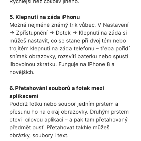
Rychlejší než cokoliv jiného.
5. Klepnutí na záda iPhonu
Možná nejméně známý trik vůbec. V Nastavení
→ Zpřístupnění → Dotek → Klepnutí na záda si
můžeš nastavit, co se stane při dvojitém nebo
trojitém klepnutí na záda telefonu – třeba pořídí
snímek obrazovky, rozsvítí baterku nebo spustí
libovolnou zkratku. Funguje na iPhone 8 a
novějších.
6. Přetahování souborů a fotek mezi
aplikacemi
Poddrž fotku nebo soubor jedním prstem a
přesunu ho na okraj obrazovky. Druhým prstem
otevři cílovou aplikaci – a pak tam přetahovaný
předmět pusť. Přetahovat takhle můžeš
obrázky, soubory i text.