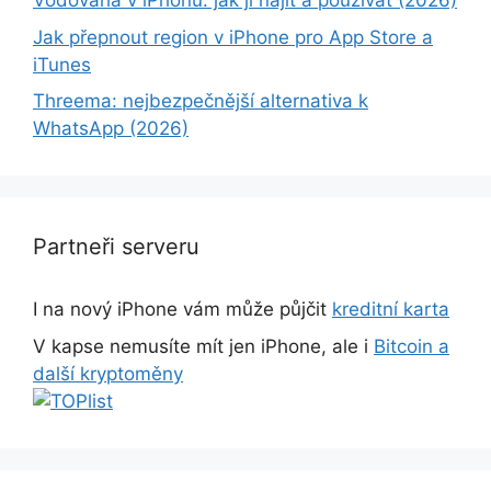
Vodováha v iPhonu: jak ji najít a používat (2026)
Jak přepnout region v iPhone pro App Store a
iTunes
Threema: nejbezpečnější alternativa k
WhatsApp (2026)
Partneři serveru
I na nový iPhone vám může půjčit
kreditní karta
V kapse nemusíte mít jen iPhone, ale i
Bitcoin a
další kryptoměny