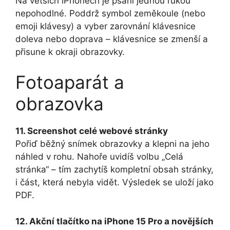
Na větších iPhonech je psaní jednou rukou
nepohodlné. Poddrž symbol zeměkoule (nebo
emoji klávesy) a vyber zarovnání klávesnice
doleva nebo doprava – klávesnice se zmenší a
přisune k okraji obrazovky.
Fotoaparát a
obrazovka
11. Screenshot celé webové stránky
Pořiď běžný snímek obrazovky a klepni na jeho
náhled v rohu. Nahoře uvidíš volbu „Celá
stránka“ – tím zachytíš kompletní obsah stránky,
i část, která nebyla vidět. Výsledek se uloží jako
PDF.
12. Akční tlačítko na iPhone 15 Pro a novějších