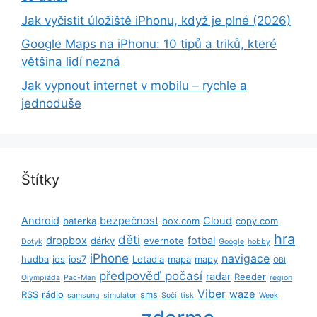
Jak vyčistit úložiště iPhonu, když je plné (2026)
Google Maps na iPhonu: 10 tipů a triků, které
většina lidí nezná
Jak vypnout internet v mobilu – rychle a
jednoduše
Štítky
Android
bezpečnost
Cloud
baterka
box.com
copy.com
hra
děti
dropbox
fotbal
dárky
evernote
Dotyk
Google
hobby
iPhone
navigace
hudba
ios
ios7
Letadla
mapa
mapy
OBI
předpověď počasí
radar
Reeder
Olympiáda
Pac-Man
region
Viber
waze
RSS
rádio
sms
samsung
simulátor
Soči
tisk
Week