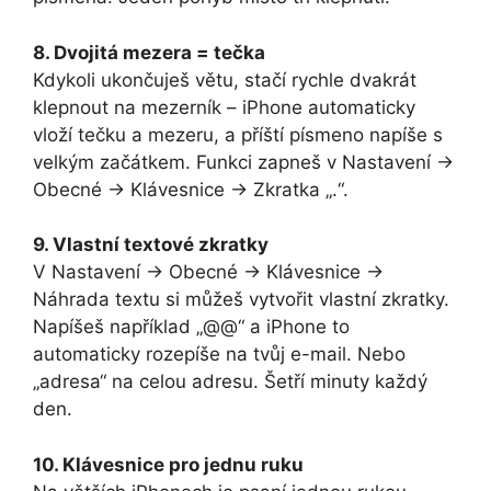
8. Dvojitá mezera = tečka
Kdykoli ukončuješ větu, stačí rychle dvakrát
klepnout na mezerník – iPhone automaticky
vloží tečku a mezeru, a příští písmeno napíše s
velkým začátkem. Funkci zapneš v Nastavení →
Obecné → Klávesnice → Zkratka „.“.
9. Vlastní textové zkratky
V Nastavení → Obecné → Klávesnice →
Náhrada textu si můžeš vytvořit vlastní zkratky.
Napíšeš například „@@“ a iPhone to
automaticky rozepíše na tvůj e-mail. Nebo
„adresa“ na celou adresu. Šetří minuty každý
den.
10. Klávesnice pro jednu ruku