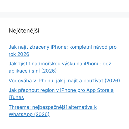
Nejčtenější
Jak najít ztracený iPhone: kompletní návod pro
rok 2026
Jak zjistit nadmořskou výšku na iPhonu: bez
aplikace i s ní (2026)
Vodováha v iPhonu: jak ji najít a používat (2026)
Jak přepnout region v iPhone pro App Store a
iTunes
Threema: nejbezpečnější alternativa k
WhatsApp (2026)