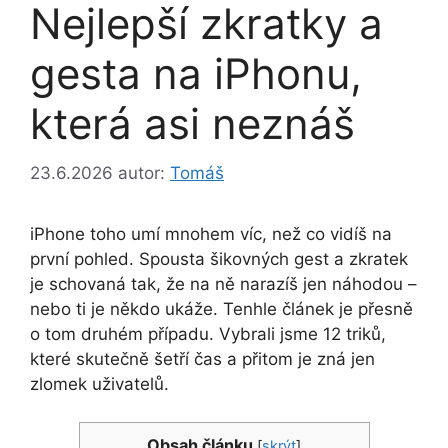
Nejlepší zkratky a
gesta na iPhonu,
která asi neznáš
23.6.2026
autor:
Tomáš
iPhone toho umí mnohem víc, než co vidíš na
první pohled. Spousta šikovných gest a zkratek
je schovaná tak, že na ně narazíš jen náhodou –
nebo ti je někdo ukáže. Tenhle článek je přesně
o tom druhém případu. Vybrali jsme 12 triků,
které skutečně šetří čas a přitom je zná jen
zlomek uživatelů.
Obsah článku
[
skrýt
]