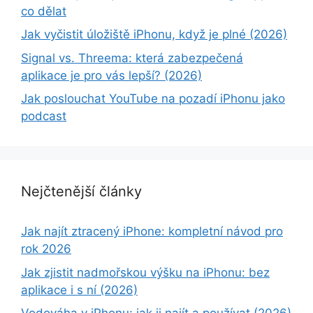
co dělat
Jak vyčistit úložiště iPhonu, když je plné (2026)
Signal vs. Threema: která zabezpečená
aplikace je pro vás lepší? (2026)
Jak poslouchat YouTube na pozadí iPhonu jako
podcast
Nejčtenější články
Jak najít ztracený iPhone: kompletní návod pro
rok 2026
Jak zjistit nadmořskou výšku na iPhonu: bez
aplikace i s ní (2026)