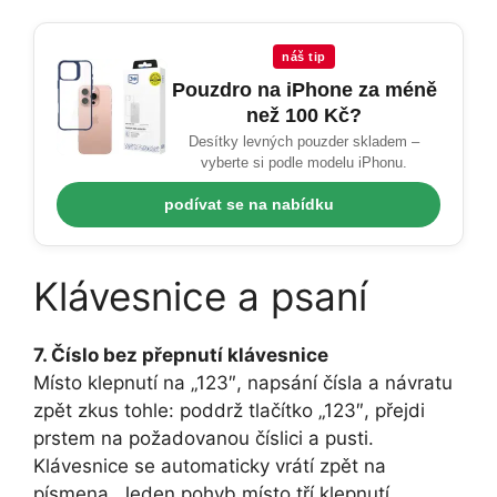
náš tip
Pouzdro na iPhone za méně
než 100 Kč?
Desítky levných pouzder skladem –
vyberte si podle modelu iPhonu.
podívat se na nabídku
Klávesnice a psaní
7. Číslo bez přepnutí klávesnice
Místo klepnutí na „123″, napsání čísla a návratu
zpět zkus tohle: poddrž tlačítko „123″, přejdi
prstem na požadovanou číslici a pusti.
Klávesnice se automaticky vrátí zpět na
písmena. Jeden pohyb místo tří klepnutí.