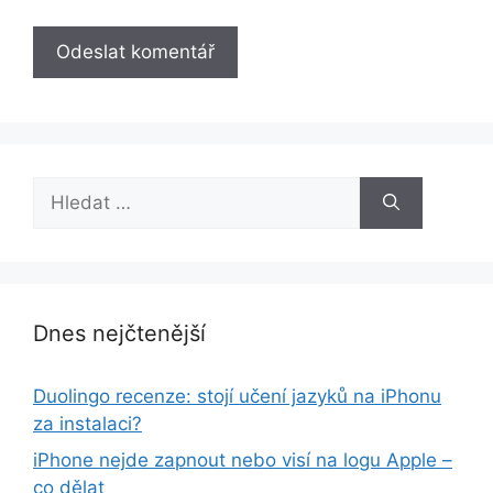
Hledat:
Dnes nejčtenější
Duolingo recenze: stojí učení jazyků na iPhonu
za instalaci?
iPhone nejde zapnout nebo visí na logu Apple –
co dělat