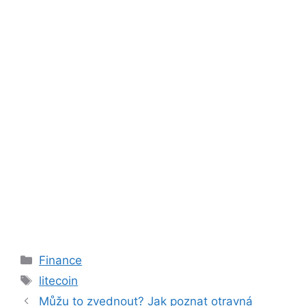
Rubriky
Finance
Štítky
litecoin
Můžu to zvednout? Jak poznat otravná