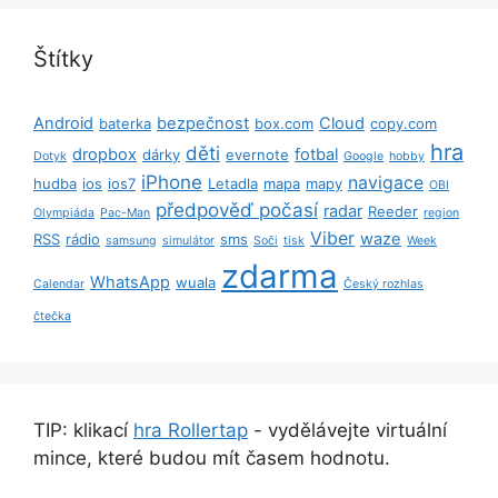
Štítky
Android
bezpečnost
Cloud
baterka
box.com
copy.com
hra
děti
dropbox
fotbal
dárky
evernote
Dotyk
Google
hobby
iPhone
navigace
hudba
ios
ios7
Letadla
mapa
mapy
OBI
předpověď počasí
radar
Reeder
Olympiáda
Pac-Man
region
Viber
waze
RSS
rádio
sms
samsung
simulátor
Soči
tisk
Week
zdarma
WhatsApp
wuala
Calendar
Český rozhlas
čtečka
TIP: klikací
hra Rollertap
- vydělávejte virtuální
mince, které budou mít časem hodnotu.