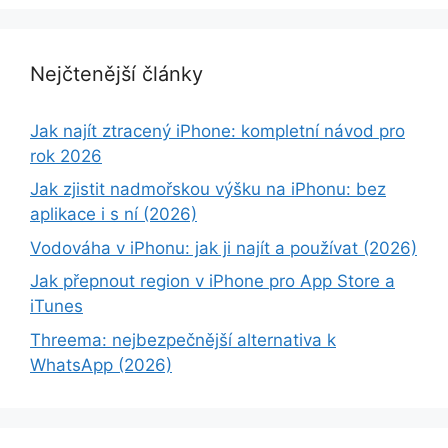
Nejčtenější články
Jak najít ztracený iPhone: kompletní návod pro
rok 2026
Jak zjistit nadmořskou výšku na iPhonu: bez
aplikace i s ní (2026)
Vodováha v iPhonu: jak ji najít a používat (2026)
Jak přepnout region v iPhone pro App Store a
iTunes
Threema: nejbezpečnější alternativa k
WhatsApp (2026)