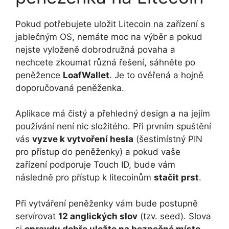
Pokud potřebujete uložit Litecoin na zařízení s
jablečným OS, nemáte moc na výběr a pokud
nejste vyloženě dobrodružná povaha a
nechcete zkoumat různá řešení, sáhněte po
peněžence
LoafWallet
. Je to ověřená a hojně
doporučovaná peněženka.
Aplikace má čistý a přehledný design a na jejím
používání není nic složitého. Při prvním spuštění
vás
vyzve k vytvoření hesla
(šestimístný PIN
pro přístup do peněženky) a pokud vaše
zařízení podporuje Touch ID, bude vám
následně pro přístup k litecoinům
stačit prst
.
Při vytváření peněženky vám bude postupně
servírovat
12 anglických slov
(tzv. seed). Slova
si
opravdu dobře uložte na bezpečné místo
.