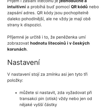
Příjem i zaslání litecoinů je
jednoduché a
intuitivní
a probíhá buď pomocí
QR kódů
nebo
zapsání adres. QR kódy jsou pochopitelně
daleko pohodlnější, ale ne vždy je mají obě
strany k dispozici.
Příjemné je určitě i to, že peněženka umí
zobrazovat
hodnotu litecoinů i v českých
korunách
.
Nastavení
V nastavení stojí za zmínku asi jen tyto tři
položky:
můžete si nastavit, zda vyžadovat při
transakci pin (otisk) vždy nebo jen od
nějaké vyšší částky