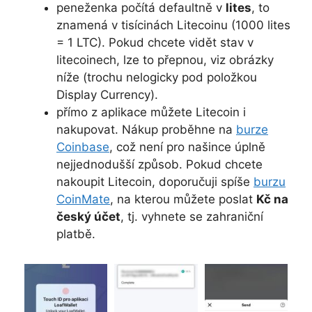
peneženka počítá defaultně v
lites
, to
znamená v tisícinách Litecoinu (1000 lites
= 1 LTC). Pokud chcete vidět stav v
litecoinech, lze to přepnou, viz obrázky
níže (trochu nelogicky pod položkou
Display Currency).
přímo z aplikace můžete Litecoin i
nakupovat. Nákup proběhne na
burze
Coinbase
, což není pro našince úplně
nejjednodušší způsob. Pokud chcete
nakoupit Litecoin, doporučuji spíše
burzu
CoinMate
, na kterou můžete poslat
Kč na
český účet
, tj. vyhnete se zahraniční
platbě.