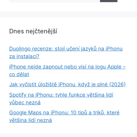
Dnes nejčtenější
Duolingo recenze: stojí učení jazyků na iPhonu
za instalaci?
iPhone nejde zapnout nebo visí na logu Apple –
co dělat
Jak vyčistit úložiště iPhonu, když je plné (2026)
Spotify na iPhonu: tyhle funkce většina lidí
vůbec nezná
Google Maps na iPhonu: 10 tipů a triků, které
většina lidí nezná