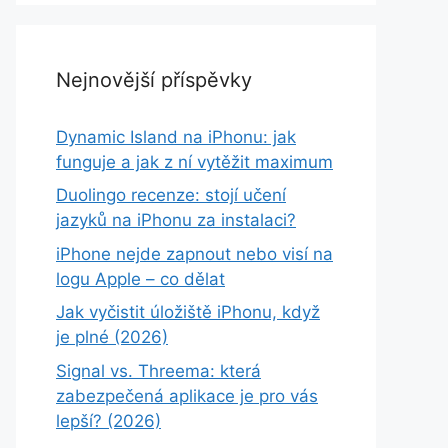
Nejnovější příspěvky
Dynamic Island na iPhonu: jak
funguje a jak z ní vytěžit maximum
Duolingo recenze: stojí učení
jazyků na iPhonu za instalaci?
iPhone nejde zapnout nebo visí na
logu Apple – co dělat
Jak vyčistit úložiště iPhonu, když
je plné (2026)
Signal vs. Threema: která
zabezpečená aplikace je pro vás
lepší? (2026)