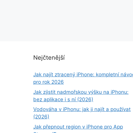
Nejčtenější
Jak najít ztracený iPhone: kompletní návo
pro rok 2026
Jak zjistit nadmořskou výšku na iPhonu:
bez aplikace i s ní (2026)
Vodováha v iPhonu: jak ji najít a používat
(2026)
Jak přepnout region v iPhone pro App