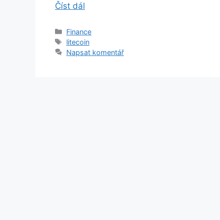
Číst dál
Rubriky
Finance
Štítky
litecoin
Napsat komentář