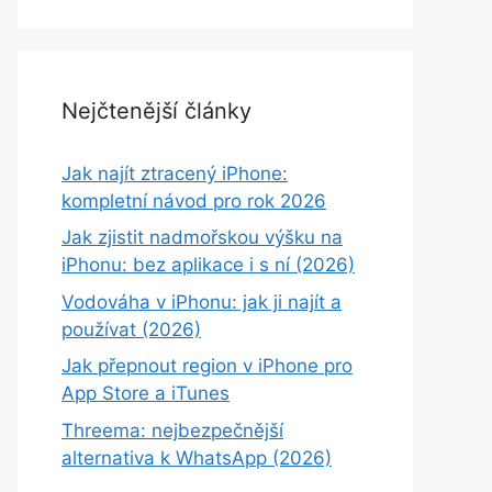
Nejčtenější články
Jak najít ztracený iPhone:
kompletní návod pro rok 2026
Jak zjistit nadmořskou výšku na
iPhonu: bez aplikace i s ní (2026)
Vodováha v iPhonu: jak ji najít a
používat (2026)
Jak přepnout region v iPhone pro
App Store a iTunes
Threema: nejbezpečnější
alternativa k WhatsApp (2026)