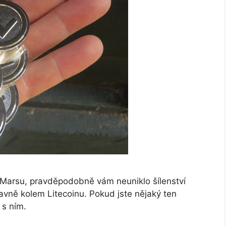
a Marsu, pravděpodobně vám neuniklo šílenství
vně kolem Litecoinu. Pokud jste nějaký ten
 s ním.