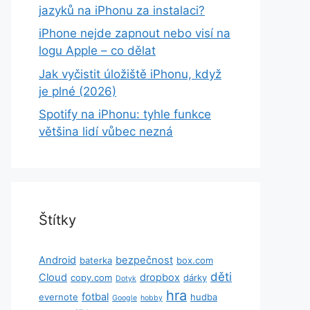
jazyků na iPhonu za instalaci?
iPhone nejde zapnout nebo visí na
logu Apple – co dělat
Jak vyčistit úložiště iPhonu, když
je plné (2026)
Spotify na iPhonu: tyhle funkce
většina lidí vůbec nezná
Štítky
Android
bezpečnost
baterka
box.com
děti
Cloud
dropbox
copy.com
dárky
Dotyk
hra
fotbal
evernote
hudba
Google
hobby