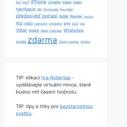
iPhone
ios
ios7
Letadla
mapa
mapy
navigace
OBI
Olympiáda
Pac-Man
předpověď počasí
radar
Reeder
region
RSS
rádio
sms
samsung
simulátor
Soči
tisk
Viber
waze
WhatsApp
Week Calendar
zdarma
wuala
Český rozhlas
čtečka
TIP: klikací
hra Rollertap
-
vydělávejte virtuální mince, které
budou mít časem hodnotu.
TIP: tipy a triky pro
bezstarostnou
svatbu
.