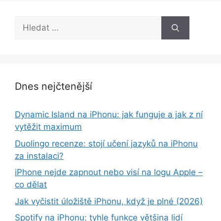
Hledat:
Dnes nejčtenější
Dynamic Island na iPhonu: jak funguje a jak z ní
vytěžit maximum
Duolingo recenze: stojí učení jazyků na iPhonu
za instalaci?
iPhone nejde zapnout nebo visí na logu Apple –
co dělat
Jak vyčistit úložiště iPhonu, když je plné (2026)
Spotify na iPhonu: tyhle funkce většina lidí