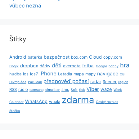
vůbec nezná
Štítky
Android
bezpečnost
Cloud
baterka
box.com
copy.com
hra
děti
dropbox
fotbal
dárky
evernote
Dotyk
Google
hobby
iPhone
navigace
hudba
ios
ios7
Letadla
mapa
mapy
OBI
předpověď počasí
radar
Reeder
Olympiáda
Pac-Man
region
Viber
waze
RSS
rádio
sms
samsung
simulátor
Soči
tisk
Week
zdarma
WhatsApp
wuala
Calendar
Český rozhlas
čtečka