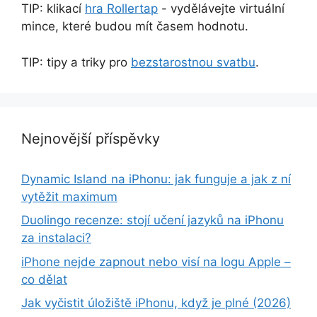
TIP: klikací
hra Rollertap
- vydělávejte virtuální
mince, které budou mít časem hodnotu.
TIP: tipy a triky pro
bezstarostnou svatbu
.
Nejnovější příspěvky
Dynamic Island na iPhonu: jak funguje a jak z ní
vytěžit maximum
Duolingo recenze: stojí učení jazyků na iPhonu
za instalaci?
iPhone nejde zapnout nebo visí na logu Apple –
co dělat
Jak vyčistit úložiště iPhonu, když je plné (2026)