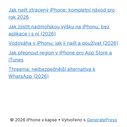
Jak najít ztracený iPhone: kompletní návod pro
rok 2026
Jak zjistit nadmořskou výšku na iPhonu: bez
aplikace i s ní (2026)
Vodováha v iPhonu: jak ji najít a používat (2026)
Jak přepnout region v iPhone pro App Store a
iTunes
Threema: nejbezpečnější alternativa k
WhatsApp (2026)
© 2026 iPhone v kapse
• Vytvořeno s
GeneratePress