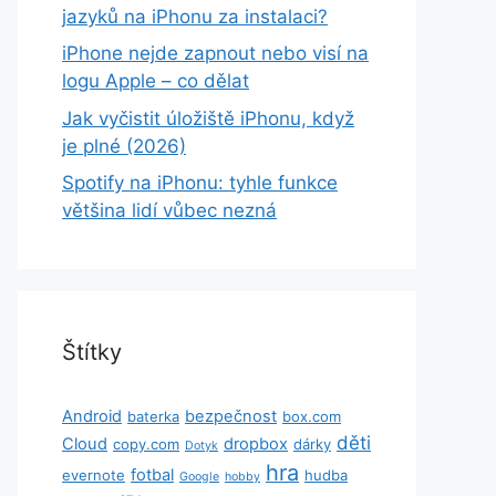
jazyků na iPhonu za instalaci?
iPhone nejde zapnout nebo visí na
logu Apple – co dělat
Jak vyčistit úložiště iPhonu, když
je plné (2026)
Spotify na iPhonu: tyhle funkce
většina lidí vůbec nezná
Štítky
Android
bezpečnost
baterka
box.com
děti
Cloud
dropbox
copy.com
dárky
Dotyk
hra
fotbal
evernote
hudba
Google
hobby