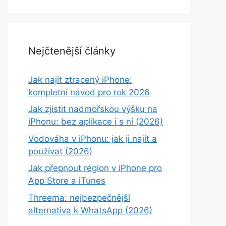
Nejčtenější články
Jak najít ztracený iPhone:
kompletní návod pro rok 2026
Jak zjistit nadmořskou výšku na
iPhonu: bez aplikace i s ní (2026)
Vodováha v iPhonu: jak ji najít a
používat (2026)
Jak přepnout region v iPhone pro
App Store a iTunes
Threema: nejbezpečnější
alternativa k WhatsApp (2026)