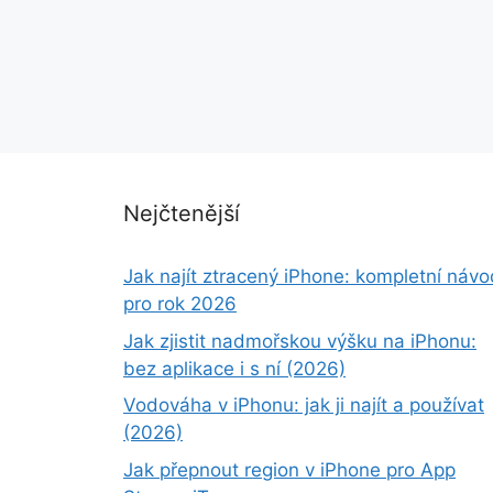
Nejčtenější
Jak najít ztracený iPhone: kompletní návo
pro rok 2026
Jak zjistit nadmořskou výšku na iPhonu:
bez aplikace i s ní (2026)
Vodováha v iPhonu: jak ji najít a používat
(2026)
Jak přepnout region v iPhone pro App