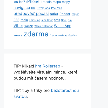
iPhone
ios
ios7
Letadla
mapa
mapy
navigace
OBI
Olympiáda
Pac-Man
předpověď počasí
radar
Reeder
region
RSS
rádio
sms
samsung
simulátor
Soči
tisk
Viber
waze
WhatsApp
Week Calendar
zdarma
wuala
Český rozhlas
čtečka
TIP: klikací
hra Rollertap
-
vydělávejte virtuální mince, které
budou mít časem hodnotu.
TIP: tipy a triky pro
bezstarostnou
svatbu
.