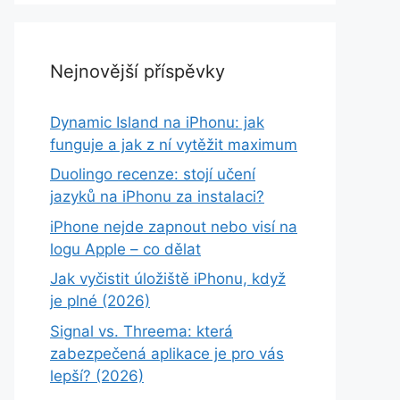
Nejnovější příspěvky
Dynamic Island na iPhonu: jak
funguje a jak z ní vytěžit maximum
Duolingo recenze: stojí učení
jazyků na iPhonu za instalaci?
iPhone nejde zapnout nebo visí na
logu Apple – co dělat
Jak vyčistit úložiště iPhonu, když
je plné (2026)
Signal vs. Threema: která
zabezpečená aplikace je pro vás
lepší? (2026)