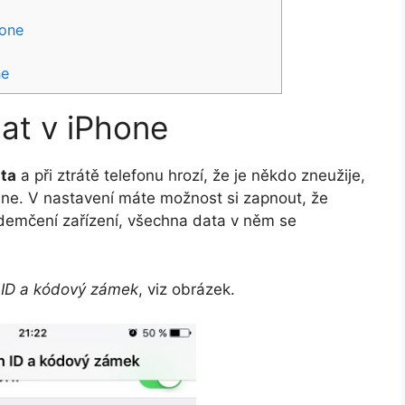
hone
ne
at v iPhone
ata
a při ztrátě telefonu hrozí, že je někdo zneužije,
tane. V nastavení máte možnost si zapnout, že
demčení zařízení, všechna data v něm se
 ID a kódový zámek
, viz obrázek.