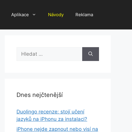
Aplikace
Návody
Reklama
Hledat:
Dnes nejčtenější
Duolingo recenze: stojí učení
jazyků na iPhonu za instalaci?
iPhone nejde zapnout nebo visí na