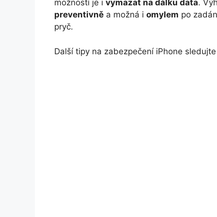
možností je i
vymazat na dálku data
. Vý
preventivně
a možná i
omylem
po zadání
pryč.
Další tipy na zabezpečení iPhone sledujt