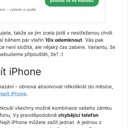
podívat se na nabídku
em – vyberte si podle
jete, takže se jim zcela jistě v nestřeženou chvíli
sí během pár vteřin
10x odemknout
. Vás pak
ice není složitá, ale nějaký čas zabere. Variantu, že
nebudeme připouštět, že? :)
ít iPhone
azání – obnova
absolvovat několikrát do měsíce,
Najít iPhone
.
vyzkouší všechny možné kombinace vašeho zámku
lefonu. Vy pravděpodobně
chybějící telefon
Najít iPhone můžete začít jednat. A jednou z