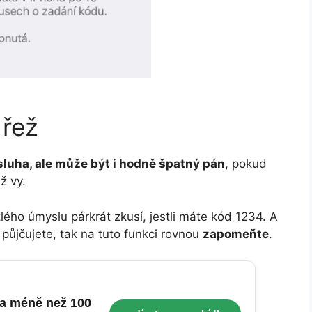
 řež
sluha, ale může být i hodně špatný pán
, pokud
ž vy.
lého úmyslu párkrát zkusí, jestli máte kód 1234. A
půjčujete, tak na tuto funkci rovnou
zapomeňte
.
a méně než 100