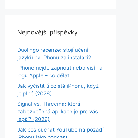
Nejnovější příspěvky
Duolingo recenze: stojí učení
jazyků na iPhonu za instalaci?
iPhone nejde zapnout nebo visí na
logu Apple – co dělat
Jak vyčistit úložiště iPhonu, když
je plné (2026)
Signal vs. Threema: která
zabezpečená aplikace je pro vás
lepší? (2026)
Jak poslouchat YouTube na pozadí
iPhonu jako podcast