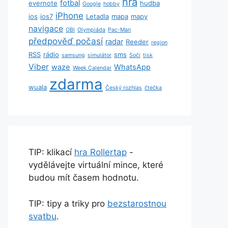
hra
fotbal
evernote
hudba
Google
hobby
iPhone
ios
ios7
Letadla
mapa
mapy
navigace
OBI
Olympiáda
Pac-Man
předpověď počasí
radar
Reeder
region
RSS
rádio
sms
samsung
simulátor
Soči
tisk
Viber
waze
WhatsApp
Week Calendar
zdarma
wuala
Český rozhlas
čtečka
TIP: klikací
hra Rollertap
-
vydělávejte virtuální mince, které
budou mít časem hodnotu.
TIP: tipy a triky pro
bezstarostnou
svatbu
.