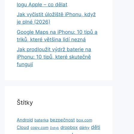
logu Apple – co dělat
Jak vyčistit úložiště iPhonu, když
je plné (2026)
Google Maps na iPhonu: 10 tipů a
triků, které většina lidí nezná
Jak prodloužit výdrž baterie na
iPhonu: 10 tipů, které skutečně
fungují
Štítky
Android
bezpečnost
baterka
box.com
děti
Cloud
dropbox
copy.com
dárky
Dotyk