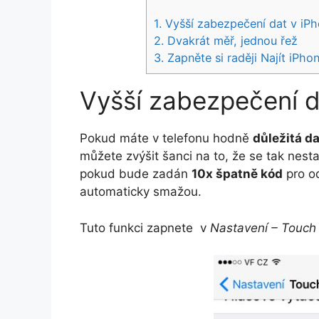
1.
Vyšší zabezpečení dat v iP
2.
Dvakrát měř, jednou řež
3.
Zapněte si raději Najít iPho
Vyšší zabezpečení d
Pokud máte v telefonu hodně
důležitá d
můžete zvýšit šanci na to, že se tak nes
pokud bude zadán
10x špatně kód
pro o
automaticky smažou.
Tuto funkci zapnete v
Nastavení – Touch