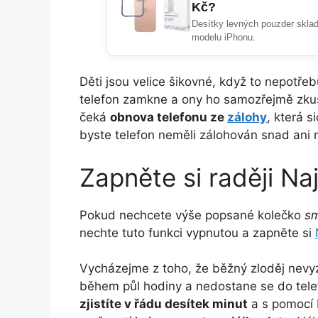
Kč?
Desítky levných pouzder sklad
modelu iPhonu.
Děti jsou velice šikovné, když to nepotřebu
telefon zamkne a ony ho samozřejmě zku
čeká
obnova telefonu ze
zálohy
, která s
byste telefon neměli zálohován snad ani 
Zapněte si raději Naj
Pokud nechcete výše popsané kolečko
sm
nechte tuto funkci vypnutou a zapněte si
Vycházejme z toho, že běžný zloděj ne
během půl hodiny a nedostane se do te
zjistíte v řádu desítek minut
a s pomocí 