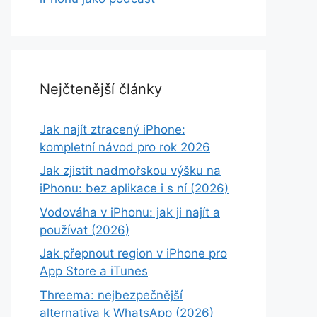
Nejčtenější články
Jak najít ztracený iPhone:
kompletní návod pro rok 2026
Jak zjistit nadmořskou výšku na
iPhonu: bez aplikace i s ní (2026)
Vodováha v iPhonu: jak ji najít a
používat (2026)
Jak přepnout region v iPhone pro
App Store a iTunes
Threema: nejbezpečnější
alternativa k WhatsApp (2026)