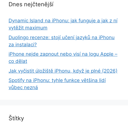
Dnes nejčtenější
Dynamic Island na iPhonu: jak funguje a jak z ní
vytěžit maximum
Duolingo recenze: stojí učení jazyků na iPhonu
za instalaci?
iPhone nejde zapnout nebo visí na logu Apple –
co dělat
Jak vyčistit úložiště iPhonu, když je plné (2026)
Spotify na iPhonu: tyhle funkce většina lidí
vůbec nezná
Štítky