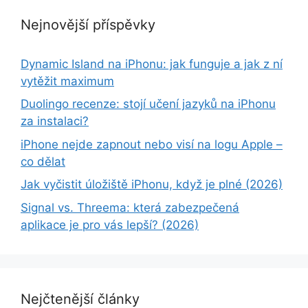
Nejnovější příspěvky
Dynamic Island na iPhonu: jak funguje a jak z ní
vytěžit maximum
Duolingo recenze: stojí učení jazyků na iPhonu
za instalaci?
iPhone nejde zapnout nebo visí na logu Apple –
co dělat
Jak vyčistit úložiště iPhonu, když je plné (2026)
Signal vs. Threema: která zabezpečená
aplikace je pro vás lepší? (2026)
Nejčtenější články