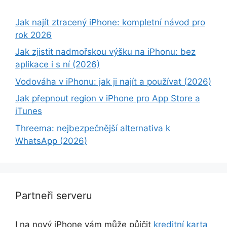
Jak najít ztracený iPhone: kompletní návod pro
rok 2026
Jak zjistit nadmořskou výšku na iPhonu: bez
aplikace i s ní (2026)
Vodováha v iPhonu: jak ji najít a používat (2026)
Jak přepnout region v iPhone pro App Store a
iTunes
Threema: nejbezpečnější alternativa k
WhatsApp (2026)
Partneři serveru
I na nový iPhone vám může půjčit
kreditní karta