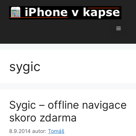
Přeskočit
na
obsah
Menu
sygic
Sygic – offline navigace
skoro zdarma
8.9.2014
autor:
Tomáš