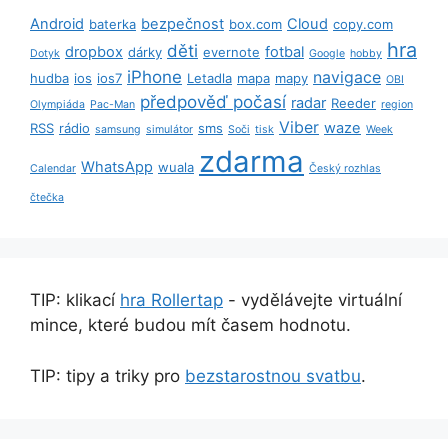
Android
bezpečnost
Cloud
baterka
box.com
copy.com
hra
děti
dropbox
fotbal
dárky
evernote
Dotyk
Google
hobby
iPhone
navigace
hudba
ios
ios7
Letadla
mapa
mapy
OBI
předpověď počasí
radar
Reeder
Olympiáda
Pac-Man
region
Viber
waze
RSS
rádio
sms
samsung
simulátor
Soči
tisk
Week
zdarma
WhatsApp
wuala
Calendar
Český rozhlas
čtečka
TIP: klikací
hra Rollertap
- vydělávejte virtuální
mince, které budou mít časem hodnotu.
TIP: tipy a triky pro
bezstarostnou svatbu
.