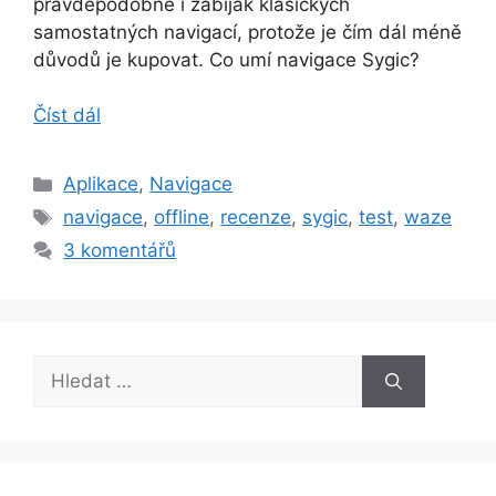
pravděpodobně i zabiják klasických
samostatných navigací, protože je čím dál méně
důvodů je kupovat. Co umí navigace Sygic?
Číst dál
Rubriky
Aplikace
,
Navigace
Štítky
navigace
,
offline
,
recenze
,
sygic
,
test
,
waze
3 komentářů
Hledat: