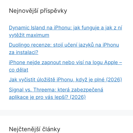
Nejnovější příspěvky
Dynamic Island na iPhonu: jak funguje a jak z ní
vytěžit maximum
Duolingo recenze: stojí učení jazyků na iPhonu
za instalaci?
iPhone nejde zapnout nebo visí na logu Apple –
co dělat
Jak vyčistit úložiště iPhonu, když je plné (2026)
Signal vs. Threema: která zabezpečená
aplikace je pro vás lepší? (2026)
Nejčtenější články