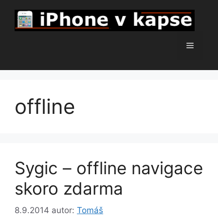
Přeskočit
na
obsah
Menu
offline
Sygic – offline navigace
skoro zdarma
8.9.2014
autor:
Tomáš