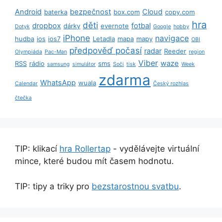
Android
bezpečnost
Cloud
baterka
box.com
copy.com
hra
děti
dropbox
fotbal
dárky
evernote
Dotyk
Google
hobby
iPhone
navigace
hudba
ios
ios7
Letadla
mapa
mapy
OBI
předpověď počasí
radar
Reeder
Olympiáda
Pac-Man
region
Viber
waze
RSS
rádio
sms
samsung
simulátor
Soči
tisk
Week
zdarma
WhatsApp
wuala
Calendar
Český rozhlas
čtečka
TIP: klikací
hra Rollertap
- vydělávejte virtuální
mince, které budou mít časem hodnotu.
TIP: tipy a triky pro
bezstarostnou svatbu
.