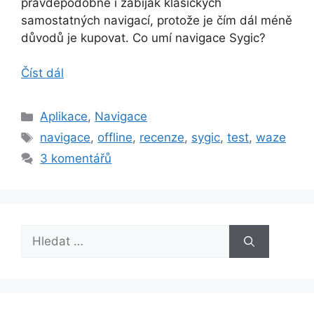
pravděpodobně i zabiják klasických
samostatných navigací, protože je čím dál méně
důvodů je kupovat. Co umí navigace Sygic?
Číst dál
Rubriky
Aplikace
,
Navigace
Štítky
navigace
,
offline
,
recenze
,
sygic
,
test
,
waze
3 komentářů
Hledat: