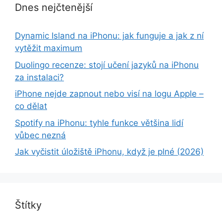
Dnes nejčtenější
Dynamic Island na iPhonu: jak funguje a jak z ní
vytěžit maximum
Duolingo recenze: stojí učení jazyků na iPhonu
za instalaci?
iPhone nejde zapnout nebo visí na logu Apple –
co dělat
Spotify na iPhonu: tyhle funkce většina lidí
vůbec nezná
Jak vyčistit úložiště iPhonu, když je plné (2026)
Štítky