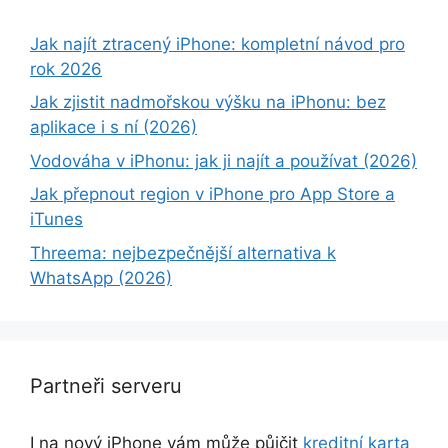
Jak najít ztracený iPhone: kompletní návod pro
rok 2026
Jak zjistit nadmořskou výšku na iPhonu: bez
aplikace i s ní (2026)
Vodováha v iPhonu: jak ji najít a používat (2026)
Jak přepnout region v iPhone pro App Store a
iTunes
Threema: nejbezpečnější alternativa k
WhatsApp (2026)
Partneři serveru
I na nový iPhone vám může půjčit
kreditní karta