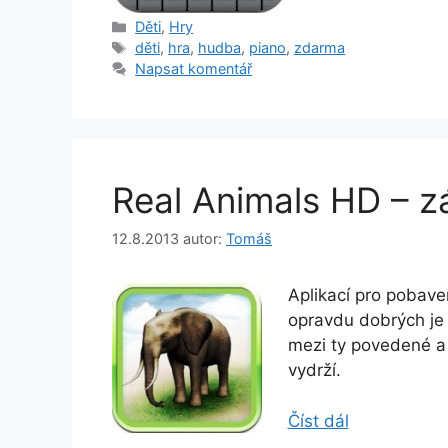
Rubriky
Děti
,
Hry
Štítky
děti
,
hra
,
hudba
,
piano
,
zdarma
Napsat komentář
Real Animals HD – z
12.8.2013
autor:
Tomáš
Aplikací pro pobave
opravdu dobrých je 
mezi ty povedené a v
vydrží.
Číst dál