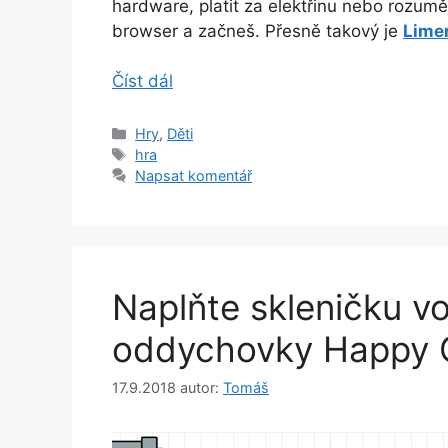
hardware, platit za elektřinu nebo rozumět
browser a začneš. Přesně takový je
Lime
Číst dál
Rubriky
Hry
,
Děti
Štítky
hra
Napsat komentář
Naplňte skleničku v
oddychovky Happy 
17.9.2018
autor:
Tomáš