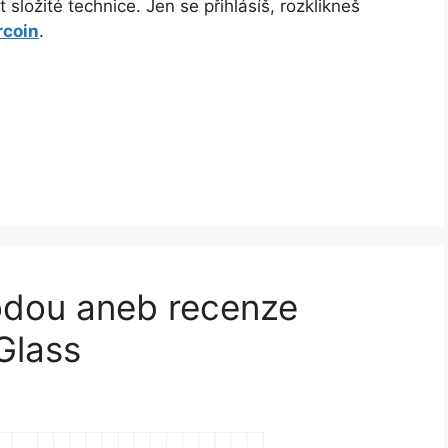
 složité technice. Jen se přihlásíš, rozklikneš
rcoin
.
odou aneb recenze
Glass