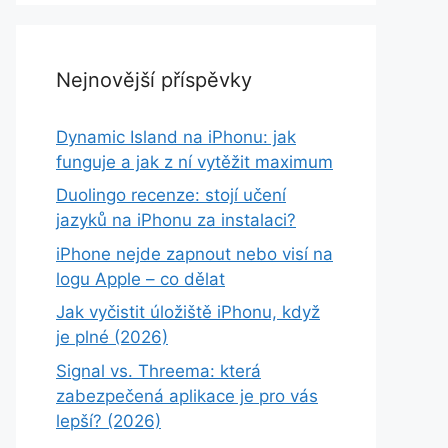
Nejnovější příspěvky
Dynamic Island na iPhonu: jak
funguje a jak z ní vytěžit maximum
Duolingo recenze: stojí učení
jazyků na iPhonu za instalaci?
iPhone nejde zapnout nebo visí na
logu Apple – co dělat
Jak vyčistit úložiště iPhonu, když
je plné (2026)
Signal vs. Threema: která
zabezpečená aplikace je pro vás
lepší? (2026)