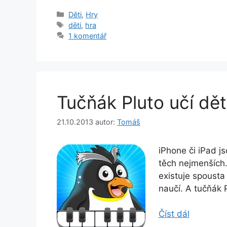
Rubriky
Děti
,
Hry
Štítky
děti
,
hra
1 komentář
Tučňák Pluto učí dět
21.10.2013
autor:
Tomáš
iPhone či iPad js
těch nejmenších.
existuje spousta 
naučí. A tučňák P
Číst dál