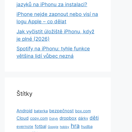
jazyků na iPhonu za instalaci?
iPhone nejde zapnout nebo visí na
logu Apple – co dělat
Jak vyčistit úložiště iPhonu, když
je plné (2026)
Spotify na iPhonu: tyhle funkce
většina lidí vůbec nezná
Štítky
Android
bezpečnost
baterka
box.com
děti
Cloud
dropbox
copy.com
dárky
Dotyk
hra
fotbal
evernote
hudba
Google
hobby