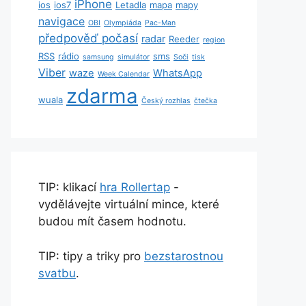
iPhone
ios
ios7
Letadla
mapa
mapy
navigace
OBI
Olympiáda
Pac-Man
předpověď počasí
radar
Reeder
region
RSS
rádio
sms
samsung
simulátor
Soči
tisk
Viber
waze
WhatsApp
Week Calendar
zdarma
wuala
Český rozhlas
čtečka
TIP: klikací
hra Rollertap
-
vydělávejte virtuální mince, které
budou mít časem hodnotu.
TIP: tipy a triky pro
bezstarostnou
svatbu
.