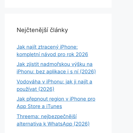
Nejčtenější články
Jak najít ztracený iPhone:
kompletní návod pro rok 2026
Jak zjistit nadmořskou výšku na
iPhonu: bez aplikace i s ní (2026)
Vodováha v iPhonu: jak ji najít a
používat (2026)
Jak přepnout region v iPhone pro
App Store a iTunes
Threema: nejbezpečnější
alternativa k WhatsApp (2026)