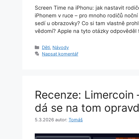
Screen Time na iPhonu: jak nastavit rodičo
iPhonem v ruce – pro mnoho rodičů noční 
sedí u obrazovky? Co si tam vlastně prohl
vědomí? Apple na tyto otázky odpověděl 
Rubriky
Děti
,
Návody
Napsat komentář
Recenze: Limercoin – 
dá se na tom opravd
5.3.2026
autor:
Tomáš