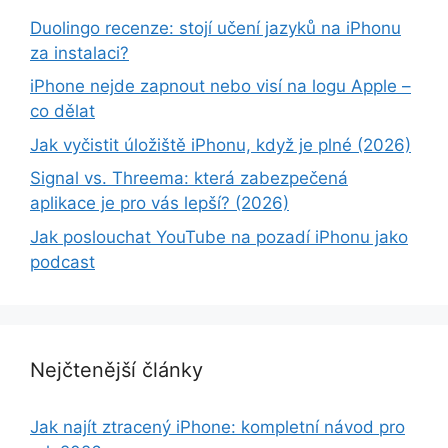
Duolingo recenze: stojí učení jazyků na iPhonu
za instalaci?
iPhone nejde zapnout nebo visí na logu Apple –
co dělat
Jak vyčistit úložiště iPhonu, když je plné (2026)
Signal vs. Threema: která zabezpečená
aplikace je pro vás lepší? (2026)
Jak poslouchat YouTube na pozadí iPhonu jako
podcast
Nejčtenější články
Jak najít ztracený iPhone: kompletní návod pro