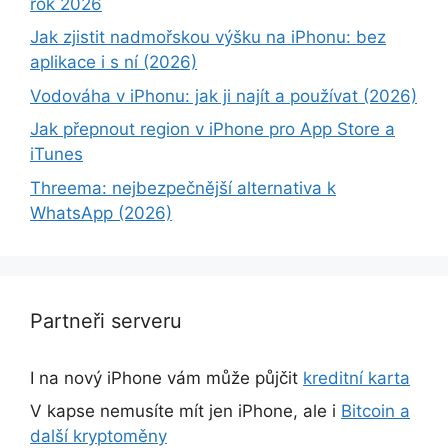
rok 2026
Jak zjistit nadmořskou výšku na iPhonu: bez
aplikace i s ní (2026)
Vodováha v iPhonu: jak ji najít a používat (2026)
Jak přepnout region v iPhone pro App Store a
iTunes
Threema: nejbezpečnější alternativa k
WhatsApp (2026)
Partneři serveru
I na nový iPhone vám může půjčit
kreditní karta
V kapse nemusíte mít jen iPhone, ale i
Bitcoin a
další kryptoměny