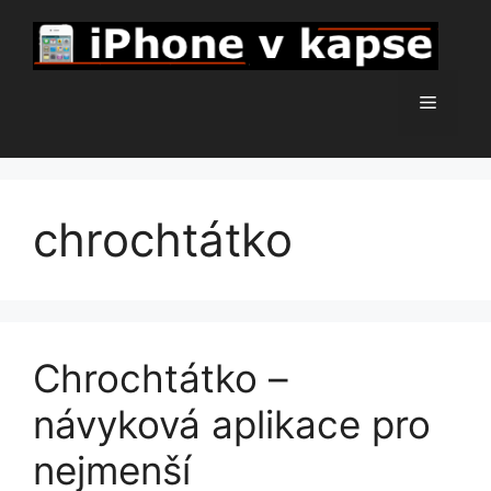
Přeskočit
na
obsah
Menu
chrochtátko
Chrochtátko –
návyková aplikace pro
nejmenší