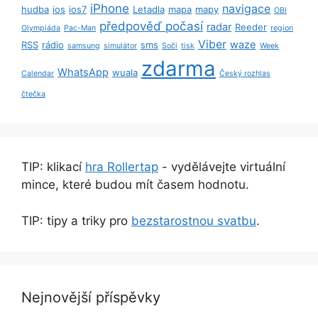
iPhone
navigace
hudba
ios
ios7
Letadla
mapa
mapy
OBI
předpověď počasí
radar
Reeder
Olympiáda
Pac-Man
region
Viber
waze
RSS
rádio
sms
samsung
simulátor
Soči
tisk
Week
zdarma
WhatsApp
wuala
Calendar
Český rozhlas
čtečka
TIP: klikací
hra Rollertap
- vydělávejte virtuální
mince, které budou mít časem hodnotu.
TIP: tipy a triky pro
bezstarostnou svatbu
.
Nejnovější příspěvky