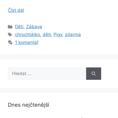
Číst dál
Rubriky
Děti
,
Zábava
Štítky
chrochtátko
,
děti
,
Pigy
,
zdarma
1 komentář
Hledat:
Dnes nejčtenější