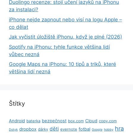
Duolingo recenze: stojí učení jazyků na iPhonu
za instalaci?
iPhone nejde zapnout nebo visí na logu Apple –
co dělat
Jak vyčistit úložiště iPhonu, když je plné (2026)
Spotify na iPhonu: tyhle funkce většina lidí
vůbec nezná
Google Maps na iPhonu: 10 tipů a triků, které
většina lidí nezná
Štítky
Android
bezpečnost
Cloud
baterka
box.com
copy.com
hra
děti
dropbox
fotbal
dárky
evernote
Dotyk
Google
hobby