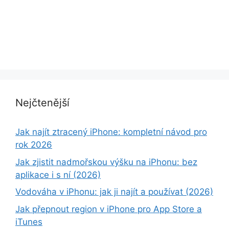
Nejčtenější
Jak najít ztracený iPhone: kompletní návod pro
rok 2026
Jak zjistit nadmořskou výšku na iPhonu: bez
aplikace i s ní (2026)
Vodováha v iPhonu: jak ji najít a používat (2026)
Jak přepnout region v iPhone pro App Store a
iTunes