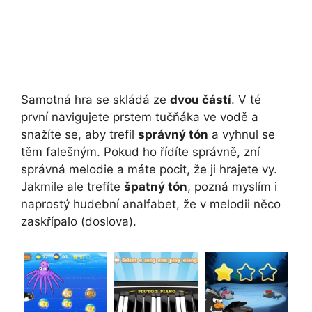
Samotná hra se skládá ze
dvou částí
. V té
první navigujete prstem tučňáka ve vodě a
snažíte se, aby trefil
správný tón
a vyhnul se
těm falešným. Pokud ho řídíte správně, zní
správná melodie a máte pocit, že ji hrajete vy.
Jakmile ale trefíte
špatný tón
, pozná myslím i
naprostý hudební analfabet, že v melodii něco
zaskřípalo (doslova).