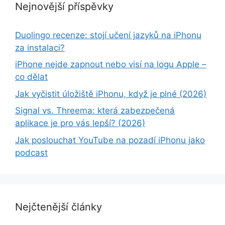
Nejnovější příspěvky
Duolingo recenze: stojí učení jazyků na iPhonu
za instalaci?
iPhone nejde zapnout nebo visí na logu Apple –
co dělat
Jak vyčistit úložiště iPhonu, když je plné (2026)
Signal vs. Threema: která zabezpečená
aplikace je pro vás lepší? (2026)
Jak poslouchat YouTube na pozadí iPhonu jako
podcast
Nejčtenější články