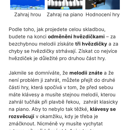
Zahraj hrou
Zahraj na piano
Hodnocení hry
Podle toho, jak projedete celou skladbou,
budete na konci
odměněni hvězdičkami
– za
bezchybnou melodii získáte
tři hvězdičky
a za
chyby se hvězdičky strhávají. Získat co nejvíce
hvězdiček je důležité pro druhou část hry.
Jakmile se domníváte, že
melodii znáte
a že
není problém ji zahrát, můžete přejít do druhé
části hry, která spočívá v tom, že před sebou
máte klávesy a musíte stejnou melodii, kterou
zahrál tučňák při plavbě řekou, zahrát klasicky
na piano. Aby to nebylo tak těžké,
klávesy se
rozsvěcují
v okamžiku, kdy je třeba je
zmáčknout. Nicméně vy musíte vychytat