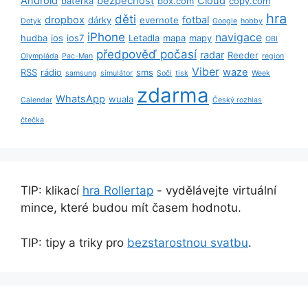
Android
bezpečnost
Cloud
baterka
box.com
copy.com
hra
děti
dropbox
fotbal
dárky
evernote
Dotyk
Google
hobby
iPhone
navigace
hudba
ios
ios7
Letadla
mapa
mapy
OBI
předpověď počasí
radar
Reeder
Olympiáda
Pac-Man
region
Viber
waze
RSS
rádio
sms
samsung
simulátor
Soči
tisk
Week
zdarma
WhatsApp
wuala
Calendar
Český rozhlas
čtečka
TIP: klikací
hra Rollertap
- vydělávejte virtuální
mince, které budou mít časem hodnotu.
TIP: tipy a triky pro
bezstarostnou svatbu
.