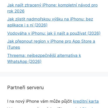
Jak najít ztracený iPhone: kompletní návod pro
rok 2026
Jak zjistit nadmořskou výšku na iPhonu: bez
aplikace i s ní (2026)
Vodováha v iPhonu: jak ji najít a používat (2026)
Jak přepnout region v iPhone pro App Store a
iTunes
Threema: nejbezpečnější alternativa k
WhatsApp (2026)
Partneři serveru
I na nový iPhone vám může půjčit
kreditní karta