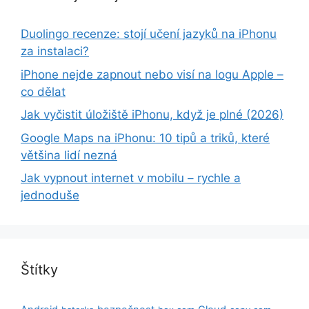
Duolingo recenze: stojí učení jazyků na iPhonu
za instalaci?
iPhone nejde zapnout nebo visí na logu Apple –
co dělat
Jak vyčistit úložiště iPhonu, když je plné (2026)
Google Maps na iPhonu: 10 tipů a triků, které
většina lidí nezná
Jak vypnout internet v mobilu – rychle a
jednoduše
Štítky