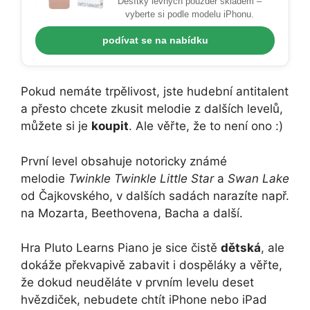
Desítky levných pouzder skladem –
vyberte si podle modelu iPhonu.
podívat se na nabídku
Pokud nemáte trpělivost, jste hudební antitalent
a přesto chcete zkusit melodie z dalších levelů,
můžete si je
koupit
. Ale věřte, že to není ono :)
První level obsahuje notoricky známé
melodie
Twinkle Twinkle Little Star
a
Swan Lake
od Čajkovského, v dalších sadách narazíte např.
na Mozarta, Beethovena, Bacha a další.
Hra Pluto Learns Piano je sice čistě
dětská
, ale
dokáže překvapivě zabavit i dospěláky a věřte,
že dokud neuděláte v prvním levelu deset
hvězdiček, nebudete chtít iPhone nebo iPad