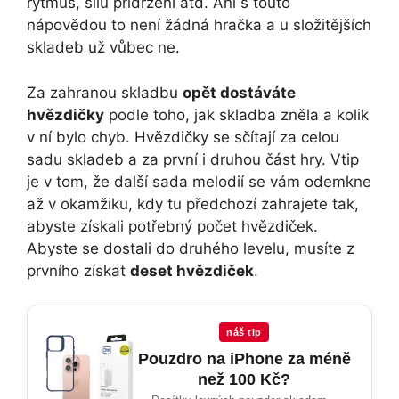
rytmus, sílu přidržení atd. Ani s touto
nápovědou to není žádná hračka a u složitějších
skladeb už vůbec ne.
Za zahranou skladbu
opět dostáváte
hvězdičky
podle toho, jak skladba zněla a kolik
v ní bylo chyb. Hvězdičky se sčítají za celou
sadu skladeb a za první i druhou část hry. Vtip
je v tom, že další sada melodií se vám odemkne
až v okamžiku, kdy tu předchozí zahrajete tak,
abyste získali potřebný počet hvězdiček.
Abyste se dostali do druhého levelu, musíte z
prvního získat
deset hvězdiček
.
náš tip
Pouzdro na iPhone za méně
než 100 Kč?