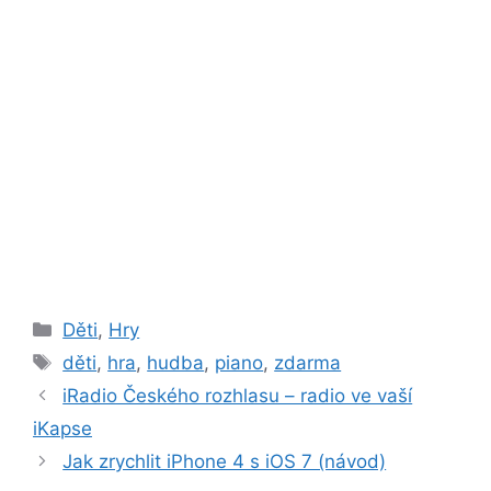
Rubriky
Děti
,
Hry
Štítky
děti
,
hra
,
hudba
,
piano
,
zdarma
iRadio Českého rozhlasu – radio ve vaší
iKapse
Jak zrychlit iPhone 4 s iOS 7 (návod)