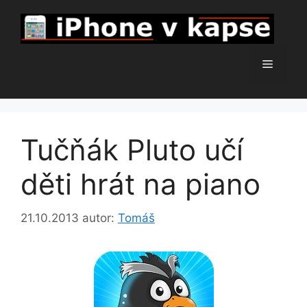
Přeskočit
na
obsah
Menu
Tučňák Pluto učí
děti hrát na piano
21.10.2013
autor:
Tomáš