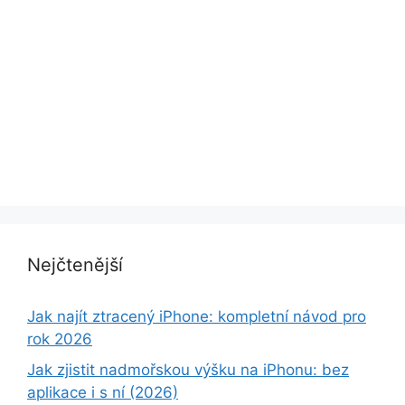
Nejčtenější
Jak najít ztracený iPhone: kompletní návod pro
rok 2026
Jak zjistit nadmořskou výšku na iPhonu: bez
aplikace i s ní (2026)