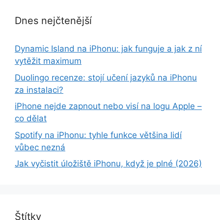
Dnes nejčtenější
Dynamic Island na iPhonu: jak funguje a jak z ní
vytěžit maximum
Duolingo recenze: stojí učení jazyků na iPhonu
za instalaci?
iPhone nejde zapnout nebo visí na logu Apple –
co dělat
Spotify na iPhonu: tyhle funkce většina lidí
vůbec nezná
Jak vyčistit úložiště iPhonu, když je plné (2026)
Štítky