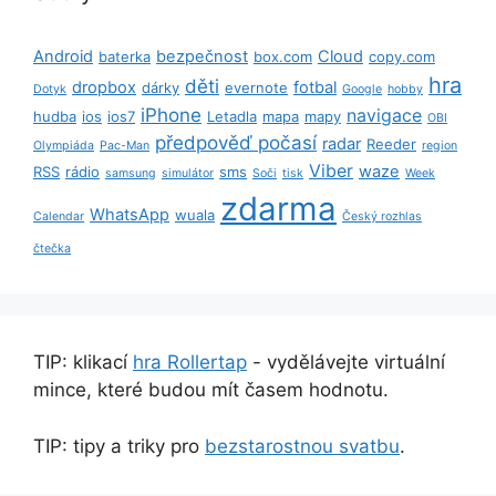
Android
bezpečnost
Cloud
baterka
box.com
copy.com
hra
děti
dropbox
fotbal
dárky
evernote
Dotyk
Google
hobby
iPhone
navigace
hudba
ios
ios7
Letadla
mapa
mapy
OBI
předpověď počasí
radar
Reeder
Olympiáda
Pac-Man
region
Viber
waze
RSS
rádio
sms
samsung
simulátor
Soči
tisk
Week
zdarma
WhatsApp
wuala
Calendar
Český rozhlas
čtečka
TIP: klikací
hra Rollertap
- vydělávejte virtuální
mince, které budou mít časem hodnotu.
TIP: tipy a triky pro
bezstarostnou svatbu
.