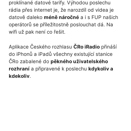
proklínané datové tarify. Výhodou poslechu
rádia přes internet je, že narozdíl od videa je
datově daleko
méně náročné
a i s FUP našich
operátorů se příležitostně poslouchat dá. Na
wifi už pak není co řešit.
Aplikace Českého rozhlasu
ČRo iRadio
přináší
do iPhonů a iPadů všechny existující stanice
ČRo zabalené do
pěkného uživatelského
rozhraní
a připravené k poslechu
kdykoliv a
kdekoliv
.