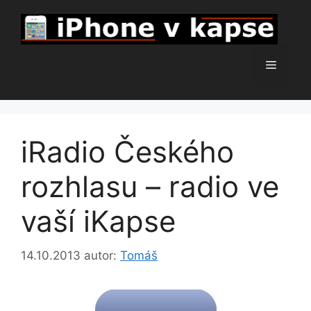
Přeskočit
na
obsah
Menu
iRadio Českého
rozhlasu – radio ve
vaší iKapse
14.10.2013
autor:
Tomáš