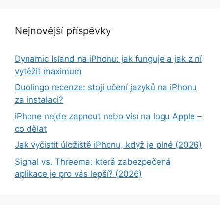
Nejnovější příspěvky
Dynamic Island na iPhonu: jak funguje a jak z ní
vytěžit maximum
Duolingo recenze: stojí učení jazyků na iPhonu
za instalaci?
iPhone nejde zapnout nebo visí na logu Apple –
co dělat
Jak vyčistit úložiště iPhonu, když je plné (2026)
Signal vs. Threema: která zabezpečená
aplikace je pro vás lepší? (2026)