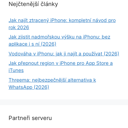
Nejčtenější články
Jak najít ztracený iPhone: kompletní návod pro
rok 2026
Jak zjistit nadmořskou výšku na iPhonu: bez
aplikace i s ní (2026)
Vodováha v iPhonu: jak ji najít a používat (2026)
Jak přepnout region v iPhone pro App Store a
iTunes
Threema: nejbezpečnější alternativa k
WhatsApp (2026)
Partneři serveru