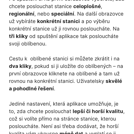
chcete poslouchat stanice
celoplošné
,
regionální
, nebo
speciální
. Na další obrazovce
už vybíráte
konkrétní stanici
a po výběru
konkrétní stanice už ji rovnou posloucháte. Na
tři kliky
od spuštění aplikace tak posloucháte
svoji oblíbenou.
Cestu k oblíbené stanici si můžete zkrátit i na
dva kliky
, pokud si ji uložíte do oblíbených – na
první obrazovce kliknete na oblíbené a tam už
rovnou na konkrétní stanici. Uživatelsky
skvělé
a pohodlné řešení
.
Jediné nastavení, která aplikace umožňuje, je
to, zda chcete poslouchat
lepší či horší kvalitu
,
což si volíte přímo na stránce stanice, kterou
posloucháte. Není asi třeba dodávat, že horší
kvalita vám ukousne
méně dat
a vyplatí se ji