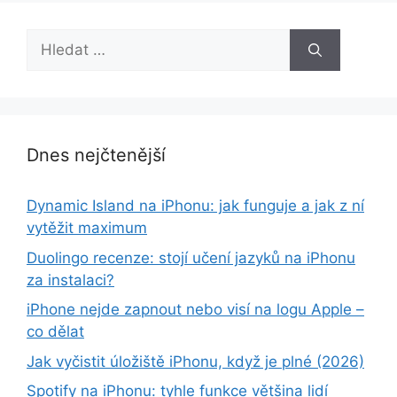
Hledat:
Dnes nejčtenější
Dynamic Island na iPhonu: jak funguje a jak z ní
vytěžit maximum
Duolingo recenze: stojí učení jazyků na iPhonu
za instalaci?
iPhone nejde zapnout nebo visí na logu Apple –
co dělat
Jak vyčistit úložiště iPhonu, když je plné (2026)
Spotify na iPhonu: tyhle funkce většina lidí