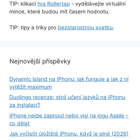
TIP: klikací
hra Rollertap
- vydělávejte virtuální
mince, které budou mít časem hodnotu.
TIP: tipy a triky pro
bezstarostnou svatbu
.
Nejnovější příspěvky
Dynamic Island na iPhonu: jak funguje a jak z ní
vytěžit maximum
Duolingo recenze: stojí učení jazyků na iPhonu
za instalaci?
iPhone nejde zapnout nebo visí na logu Apple –
co dělat
Jak vyčistit úložiště iPhonu, když je plné (2026)