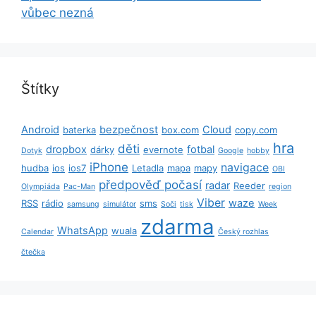
vůbec nezná
Štítky
Android
bezpečnost
Cloud
baterka
box.com
copy.com
hra
děti
dropbox
fotbal
dárky
evernote
Dotyk
Google
hobby
iPhone
navigace
hudba
ios
ios7
Letadla
mapa
mapy
OBI
předpověď počasí
radar
Reeder
Olympiáda
Pac-Man
region
Viber
waze
RSS
rádio
sms
samsung
simulátor
Soči
tisk
Week
zdarma
WhatsApp
wuala
Calendar
Český rozhlas
čtečka