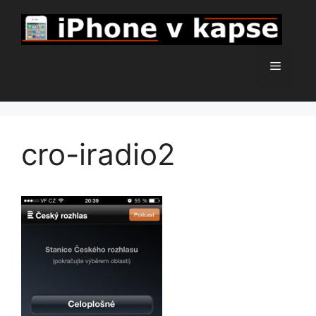
Přeskočit
na
obsah
Menu
cro-iradio2