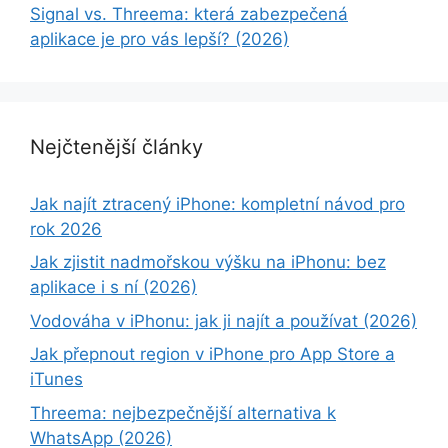
Signal vs. Threema: která zabezpečená
aplikace je pro vás lepší? (2026)
Nejčtenější články
Jak najít ztracený iPhone: kompletní návod pro
rok 2026
Jak zjistit nadmořskou výšku na iPhonu: bez
aplikace i s ní (2026)
Vodováha v iPhonu: jak ji najít a používat (2026)
Jak přepnout region v iPhone pro App Store a
iTunes
Threema: nejbezpečnější alternativa k
WhatsApp (2026)