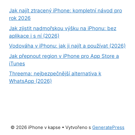
Jak najít ztracený iPhone: kompletní návod pro
rok 2026
Jak zjistit nadmořskou výšku na iPhonu: bez
aplikace i s ní (2026)
Vodováha v iPhonu: jak ji najít a používat (2026)
Jak přepnout region v iPhone pro App Store a
iTunes
Threema: nejbezpečnější alternativa k
WhatsApp (2026)
© 2026 iPhone v kapse
• Vytvořeno s
GeneratePress