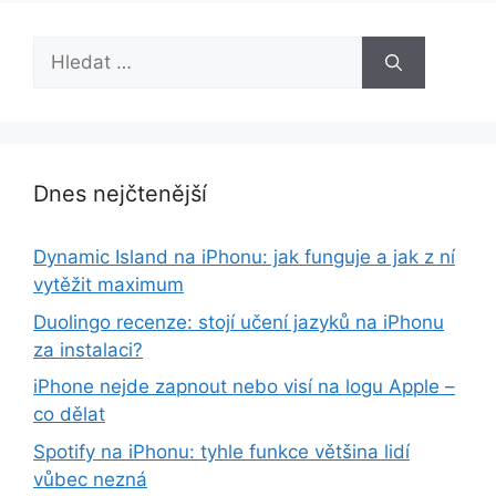
Hledat:
Dnes nejčtenější
Dynamic Island na iPhonu: jak funguje a jak z ní
vytěžit maximum
Duolingo recenze: stojí učení jazyků na iPhonu
za instalaci?
iPhone nejde zapnout nebo visí na logu Apple –
co dělat
Spotify na iPhonu: tyhle funkce většina lidí
vůbec nezná