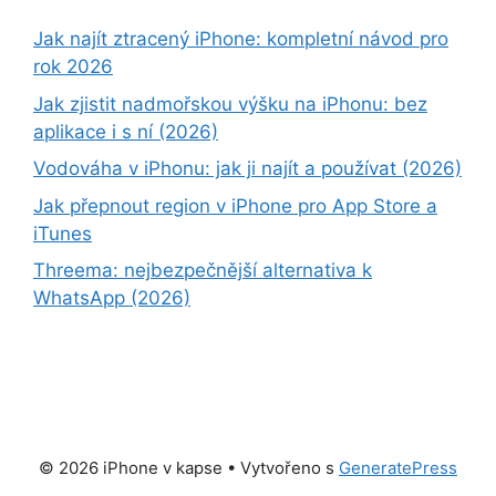
Jak najít ztracený iPhone: kompletní návod pro
rok 2026
Jak zjistit nadmořskou výšku na iPhonu: bez
aplikace i s ní (2026)
Vodováha v iPhonu: jak ji najít a používat (2026)
Jak přepnout region v iPhone pro App Store a
iTunes
Threema: nejbezpečnější alternativa k
WhatsApp (2026)
© 2026 iPhone v kapse
• Vytvořeno s
GeneratePress