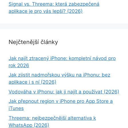
Signal vs. Threema: která zabezpečená
aplikace je pro vás lepší? (2026)
Nejčtenější články
Jak najít ztracený iPhone: kompletní návod pro
rok 2026
Jak zjistit nadmořskou výšku na iPhonu: bez
aplikace i s ní (2026)
Vodováha v iPhonu: jak ji najít a používat (2026)
Jak přepnout region v iPhone pro App Store a
iTunes
Threema: nejbezpečnější alternativa k
WhatsApp (2026)