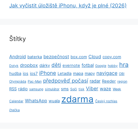
Jak vyčistit úložiště iPhonu, když je plné (2026)
Štítky
Android
bezpečnost
Cloud
baterka
box.com
copy.com
hra
děti
dropbox
fotbal
dárky
evernote
Dotyk
Google
hobby
iPhone
navigace
hudba
ios
ios7
Letadla
mapa
mapy
OBI
předpověď počasí
radar
Reeder
Olympiáda
Pac-Man
region
Viber
waze
RSS
rádio
sms
samsung
simulátor
Soči
tisk
Week
zdarma
WhatsApp
wuala
Calendar
Český rozhlas
čtečka