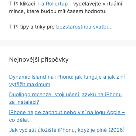
TIP: klikací
hra Rollertap
- vydělávejte virtuální
mince, které budou mít časem hodnotu.
TIP: tipy a triky pro
bezstarostnou svatbu
.
Nejnovější příspěvky
Dynamic Island na iPhonu: jak funguje a jak z ní
vytěžit maximum
Duolingo recenze: stojí učení jazyků na iPhonu
za instalaci?
iPhone nejde zapnout nebo visí na logu Apple –
co dělat
Jak vyčistit úložiště iPhonu, když je plné (2026)