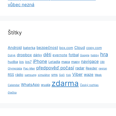
vůbec nezná
Štítky
Android
bezpečnost
Cloud
baterka
box.com
copy.com
hra
děti
dropbox
fotbal
dárky
evernote
Dotyk
Google
hobby
iPhone
navigace
hudba
ios
ios7
Letadla
mapa
mapy
OBI
předpověď počasí
radar
Reeder
Olympiáda
Pac-Man
region
Viber
waze
RSS
rádio
sms
samsung
simulátor
Soči
tisk
Week
zdarma
WhatsApp
wuala
Calendar
Český rozhlas
čtečka