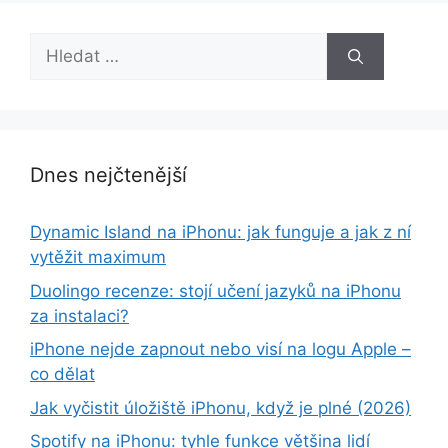
Hledat:
Dnes nejčtenější
Dynamic Island na iPhonu: jak funguje a jak z ní
vytěžit maximum
Duolingo recenze: stojí učení jazyků na iPhonu
za instalaci?
iPhone nejde zapnout nebo visí na logu Apple –
co dělat
Jak vyčistit úložiště iPhonu, když je plné (2026)
Spotify na iPhonu: tyhle funkce většina lidí