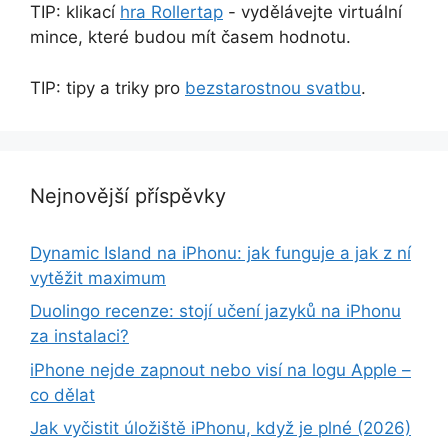
TIP: klikací
hra Rollertap
- vydělávejte virtuální
mince, které budou mít časem hodnotu.
TIP: tipy a triky pro
bezstarostnou svatbu
.
Nejnovější příspěvky
Dynamic Island na iPhonu: jak funguje a jak z ní
vytěžit maximum
Duolingo recenze: stojí učení jazyků na iPhonu
za instalaci?
iPhone nejde zapnout nebo visí na logu Apple –
co dělat
Jak vyčistit úložiště iPhonu, když je plné (2026)