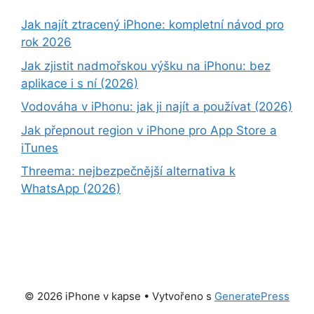
Jak najít ztracený iPhone: kompletní návod pro
rok 2026
Jak zjistit nadmořskou výšku na iPhonu: bez
aplikace i s ní (2026)
Vodováha v iPhonu: jak ji najít a používat (2026)
Jak přepnout region v iPhone pro App Store a
iTunes
Threema: nejbezpečnější alternativa k
WhatsApp (2026)
© 2026 iPhone v kapse
• Vytvořeno s
GeneratePress