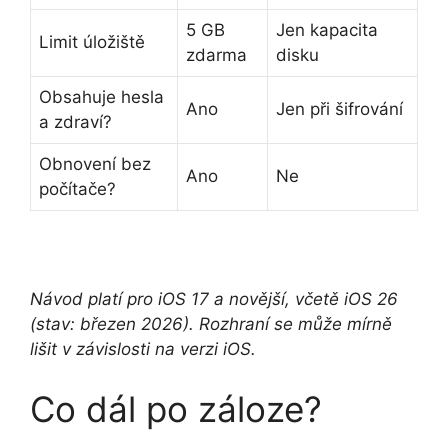
5 GB
Jen kapacita
Limit úložiště
zdarma
disku
Obsahuje hesla
Ano
Jen při šifrování
a zdraví?
Obnovení bez
Ano
Ne
počítače?
Návod platí pro iOS 17 a novější, včetě iOS 26
(stav: březen 2026). Rozhraní se může mírně
lišit v závislosti na verzi iOS.
Co dál po záloze?