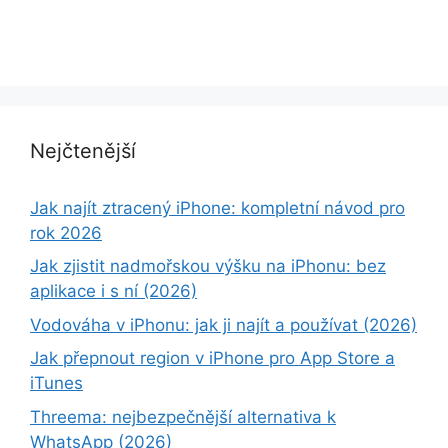
Nejčtenější
Jak najít ztracený iPhone: kompletní návod pro
rok 2026
Jak zjistit nadmořskou výšku na iPhonu: bez
aplikace i s ní (2026)
Vodováha v iPhonu: jak ji najít a používat (2026)
Jak přepnout region v iPhone pro App Store a
iTunes
Threema: nejbezpečnější alternativa k
WhatsApp (2026)