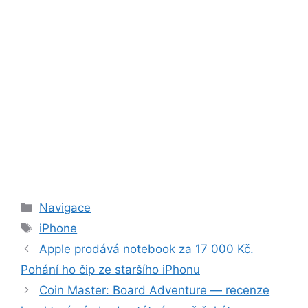
Rubriky
Navigace
Štítky
iPhone
Apple prodává notebook za 17 000 Kč.
Pohání ho čip ze staršího iPhonu
Coin Master: Board Adventure — recenze