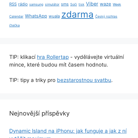
Viber
waze
RSS
rádio
sms
samsung
simulátor
Soči
tisk
Week
zdarma
WhatsApp
wuala
Calendar
Český rozhlas
čtečka
TIP: klikací
hra Rollertap
- vydělávejte virtuální
mince, které budou mít časem hodnotu.
TIP: tipy a triky pro
bezstarostnou svatbu
.
Nejnovější příspěvky
Dynamic Island na iPhonu: jak funguje a jak z ní