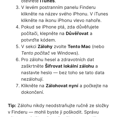
otevřete
iTunes
.
V levém postranním panelu Finderu
klikněte na název svého iPhonu. V iTunes
klikněte na ikonu iPhonu vlevo nahoře.
Pokud se iPhone ptá, zda důvěřujete
počítači, klepněte na
Důvěřovat
a
potvrďte kódem.
V sekci
Zálohy
zvolte
Tento Mac
(nebo
Tento počítač
ve Windows).
Pro zálohu hesel a zdravotních dat
zaškrtněte
Šifrovat lokální zálohu
a
nastavte heslo — bez toho se tato data
nezálohují.
Klikněte na
Zálohovat nyní
a počkejte na
dokončení.
Tip:
Zálohu nikdy neodstraňujte ručně ze složky
v Finderu — mohli byste ji poškodit. Správu