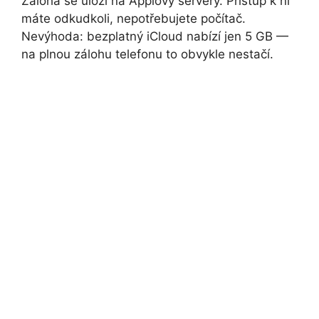
Záloha se uloží na Applovy servery. Přístup k ní
máte odkudkoli, nepotřebujete počítač.
Nevýhoda: bezplatný iCloud nabízí jen 5 GB —
na plnou zálohu telefonu to obvykle nestačí.