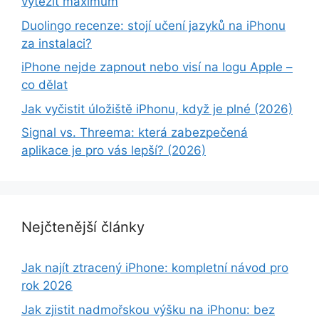
vytěžit maximum
Duolingo recenze: stojí učení jazyků na iPhonu
za instalaci?
iPhone nejde zapnout nebo visí na logu Apple –
co dělat
Jak vyčistit úložiště iPhonu, když je plné (2026)
Signal vs. Threema: která zabezpečená
aplikace je pro vás lepší? (2026)
Nejčtenější články
Jak najít ztracený iPhone: kompletní návod pro
rok 2026
Jak zjistit nadmořskou výšku na iPhonu: bez