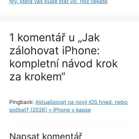
hry, která vás bude stát víc, než čekáte
1 komentář u „Jak
zálohovat iPhone:
kompletní návod krok
za krokem“
Pingback:
Aktualizovat na nový iOS hned, nebo
počkat? (2026) » iPhone v kapse
Napsat komentář