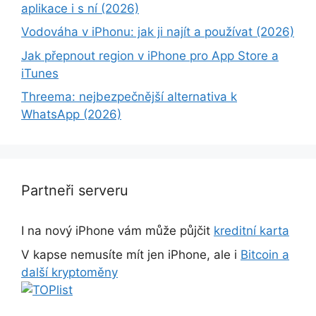
aplikace i s ní (2026)
Vodováha v iPhonu: jak ji najít a používat (2026)
Jak přepnout region v iPhone pro App Store a
iTunes
Threema: nejbezpečnější alternativa k
WhatsApp (2026)
Partneři serveru
I na nový iPhone vám může půjčit
kreditní karta
V kapse nemusíte mít jen iPhone, ale i
Bitcoin a
další kryptoměny