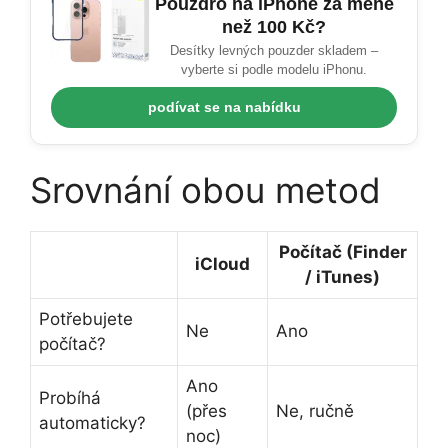
Pouzdro na iPhone za méně
než 100 Kč?
Desítky levných pouzder skladem –
vyberte si podle modelu iPhonu.
podívat se na nabídku
Srovnání obou metod
Počítač (Finder
iCloud
/ iTunes)
Potřebujete
Ne
Ano
počítač?
Ano
Probíhá
(přes
Ne, ručně
automaticky?
noc)