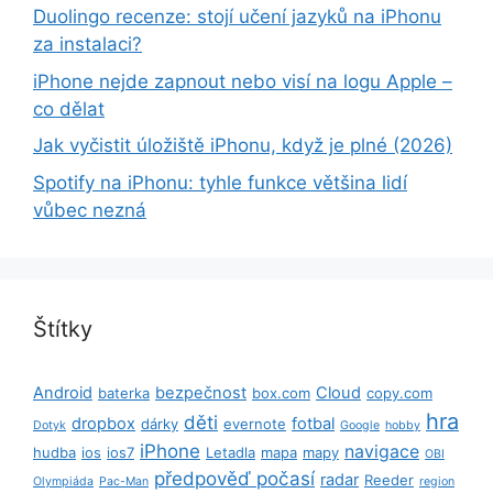
Duolingo recenze: stojí učení jazyků na iPhonu
za instalaci?
iPhone nejde zapnout nebo visí na logu Apple –
co dělat
Jak vyčistit úložiště iPhonu, když je plné (2026)
Spotify na iPhonu: tyhle funkce většina lidí
vůbec nezná
Štítky
Android
bezpečnost
Cloud
baterka
box.com
copy.com
hra
děti
dropbox
fotbal
dárky
evernote
Dotyk
Google
hobby
iPhone
navigace
hudba
ios
ios7
Letadla
mapa
mapy
OBI
předpověď počasí
radar
Reeder
Olympiáda
Pac-Man
region