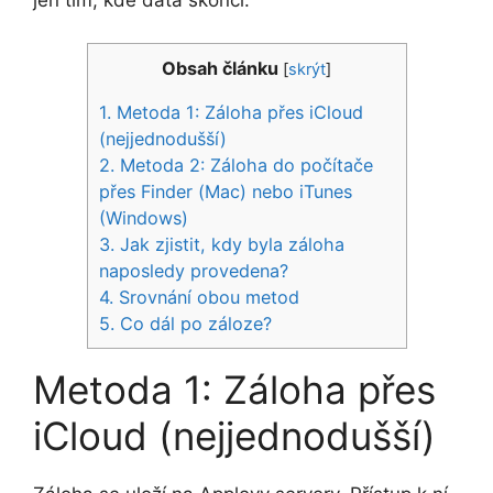
jen tím, kde data skončí.
Obsah článku
[
skrýt
]
1.
Metoda 1: Záloha přes iCloud
(nejjednodušší)
2.
Metoda 2: Záloha do počítače
přes Finder (Mac) nebo iTunes
(Windows)
3.
Jak zjistit, kdy byla záloha
naposledy provedena?
4.
Srovnání obou metod
5.
Co dál po záloze?
Metoda 1: Záloha přes
iCloud (nejjednodušší)