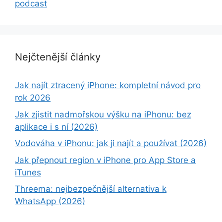
podcast
Nejčtenější články
Jak najít ztracený iPhone: kompletní návod pro
rok 2026
Jak zjistit nadmořskou výšku na iPhonu: bez
aplikace i s ní (2026)
Vodováha v iPhonu: jak ji najít a používat (2026)
Jak přepnout region v iPhone pro App Store a
iTunes
Threema: nejbezpečnější alternativa k
WhatsApp (2026)