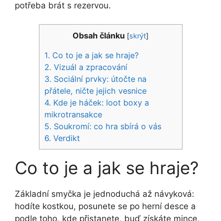
potřeba brát s rezervou.
Obsah článku
[
skrýt
]
1.
Co to je a jak se hraje?
2.
Vizuál a zpracování
3.
Sociální prvky: útočte na
přátele, ničte jejich vesnice
4.
Kde je háček: loot boxy a
mikrotransakce
5.
Soukromí: co hra sbírá o vás
6.
Verdikt
Co to je a jak se hraje?
Základní smyčka je jednoduchá až návyková:
hodíte kostkou, posunete se po herní desce a
podle toho, kde přistanete, buď získáte mince,