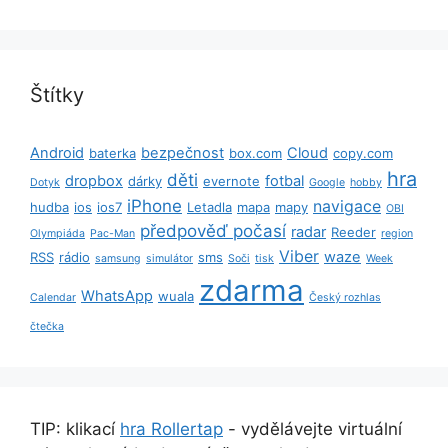
Štítky
Android
bezpečnost
Cloud
baterka
box.com
copy.com
hra
děti
dropbox
fotbal
dárky
evernote
Dotyk
Google
hobby
iPhone
navigace
hudba
ios
ios7
Letadla
mapa
mapy
OBI
předpověď počasí
radar
Reeder
Olympiáda
Pac-Man
region
Viber
waze
RSS
rádio
sms
samsung
simulátor
Soči
tisk
Week
zdarma
WhatsApp
wuala
Calendar
Český rozhlas
čtečka
TIP: klikací
hra Rollertap
- vydělávejte virtuální