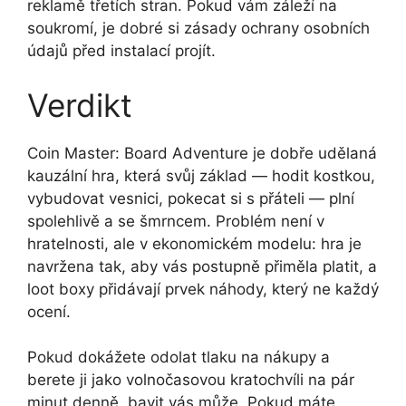
reklamě třetích stran. Pokud vám záleží na
soukromí, je dobré si zásady ochrany osobních
údajů před instalací projít.
Verdikt
Coin Master: Board Adventure je dobře udělaná
kauzální hra, která svůj základ — hodit kostkou,
vybudovat vesnici, pokecat si s přáteli — plní
spolehlivě a se šmrncem. Problém není v
hratelnosti, ale v ekonomickém modelu: hra je
navržena tak, aby vás postupně přiměla platit, a
loot boxy přidávají prvek náhody, který ne každý
ocení.
Pokud dokážete odolat tlaku na nákupy a
berete ji jako volnočasovou kratochvíli na pár
minut denně, bavit vás může. Pokud máte