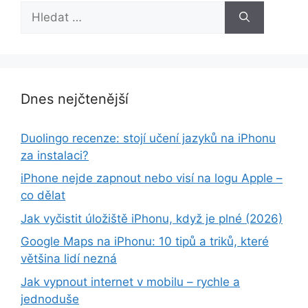
Hledat:
Dnes nejčtenější
Duolingo recenze: stojí učení jazyků na iPhonu
za instalaci?
iPhone nejde zapnout nebo visí na logu Apple –
co dělat
Jak vyčistit úložiště iPhonu, když je plné (2026)
Google Maps na iPhonu: 10 tipů a triků, které
většina lidí nezná
Jak vypnout internet v mobilu – rychle a
jednoduše