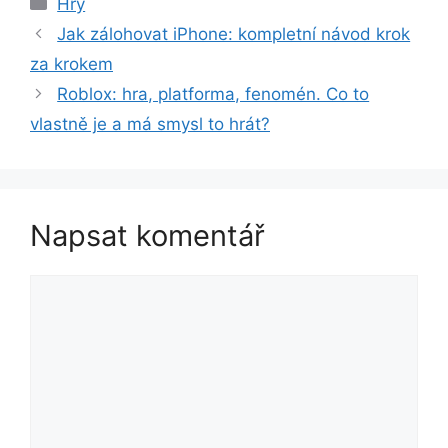
Rubriky
Hry
Jak zálohovat iPhone: kompletní návod krok
za krokem
Roblox: hra, platforma, fenomén. Co to
vlastně je a má smysl to hrát?
Napsat komentář
Komentář