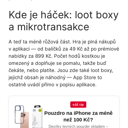
Kde je háček: loot boxy
a mikrotransakce
A teď ta méně růžová část. Hra je plná nákupů
v aplikaci — od balíčků za 49 Kč až po prémiové
nabídky za 899 Kč. Počet hodů kostkou je
omezený a doplňuje se pomalu, takže buď
čekáte, nebo platíte. Jsou zde také loot boxy,
jejichž obsah je náhodný — App Store to
ostatně uvádí přímo v popisu aplikace.
náš tip
Pouzdro na iPhone za méně
než 100 Kč?
Desítky levných pouzder skladem –