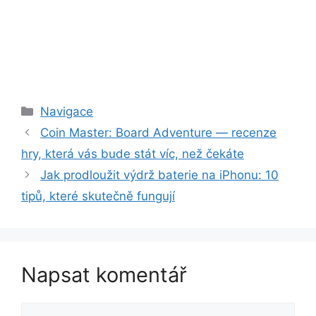
Rubriky
Navigace
Coin Master: Board Adventure — recenze
hry, která vás bude stát víc, než čekáte
Jak prodloužit výdrž baterie na iPhonu: 10
tipů, které skutečně fungují
Napsat komentář
Komentář