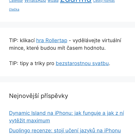
WhatsApp
wuala
Calendar
Český rozhlas
čtečka
TIP: klikací
hra Rollertap
- vydělávejte virtuální
mince, které budou mít časem hodnotu.
TIP: tipy a triky pro
bezstarostnou svatbu
.
Nejnovější příspěvky
Dynamic Island na iPhonu: jak funguje a jak z ní
vytěžit maximum
Duolingo recenze: stojí učení jazyků na iPhonu