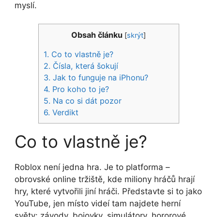
myslí.
Obsah článku
[
skrýt
]
1.
Co to vlastně je?
2.
Čísla, která šokují
3.
Jak to funguje na iPhonu?
4.
Pro koho to je?
5.
Na co si dát pozor
6.
Verdikt
Co to vlastně je?
Roblox není jedna hra. Je to platforma –
obrovské online tržiště, kde miliony hráčů hrají
hry, které vytvořili jiní hráči. Představte si to jako
YouTube, jen místo videí tam najdete herní
světy: závody, bojovky, simulátory, hororové