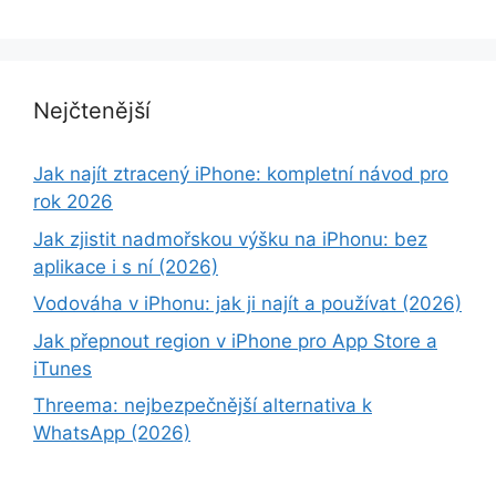
Nejčtenější
Jak najít ztracený iPhone: kompletní návod pro
rok 2026
Jak zjistit nadmořskou výšku na iPhonu: bez
aplikace i s ní (2026)
Vodováha v iPhonu: jak ji najít a používat (2026)
Jak přepnout region v iPhone pro App Store a
iTunes
Threema: nejbezpečnější alternativa k
WhatsApp (2026)