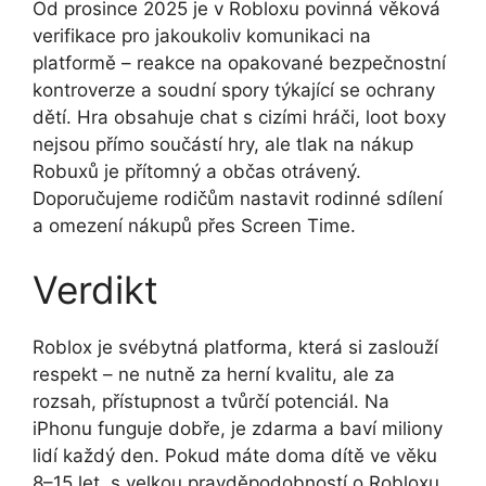
Od prosince 2025 je v Robloxu povinná věková
verifikace pro jakoukoliv komunikaci na
platformě – reakce na opakované bezpečnostní
kontroverze a soudní spory týkající se ochrany
dětí. Hra obsahuje chat s cizími hráči, loot boxy
nejsou přímo součástí hry, ale tlak na nákup
Robuxů je přítomný a občas otrávený.
Doporučujeme rodičům nastavit rodinné sdílení
a omezení nákupů přes Screen Time.
Verdikt
Roblox je svébytná platforma, která si zaslouží
respekt – ne nutně za herní kvalitu, ale za
rozsah, přístupnost a tvůrčí potenciál. Na
iPhonu funguje dobře, je zdarma a baví miliony
lidí každý den. Pokud máte doma dítě ve věku
8–15 let, s velkou pravděpodobností o Robloxu