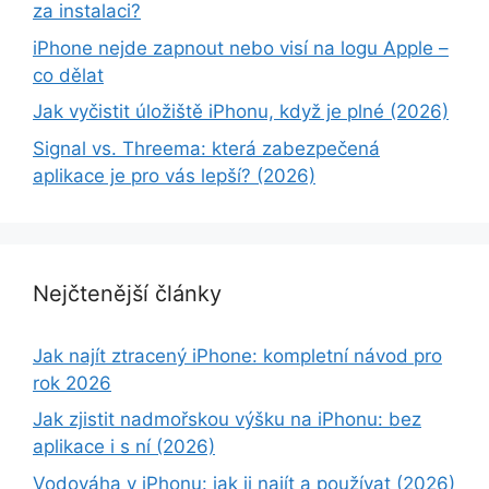
za instalaci?
iPhone nejde zapnout nebo visí na logu Apple –
co dělat
Jak vyčistit úložiště iPhonu, když je plné (2026)
Signal vs. Threema: která zabezpečená
aplikace je pro vás lepší? (2026)
Nejčtenější články
Jak najít ztracený iPhone: kompletní návod pro
rok 2026
Jak zjistit nadmořskou výšku na iPhonu: bez
aplikace i s ní (2026)
Vodováha v iPhonu: jak ji najít a používat (2026)