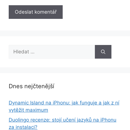
Hledat:
Dnes nejčtenější
Dynamic Island na iPhonu: jak funguje a jak z ní
vytěžit maximum
Duolingo recenze: stojí učení jazyků na iPhonu
za instalaci?