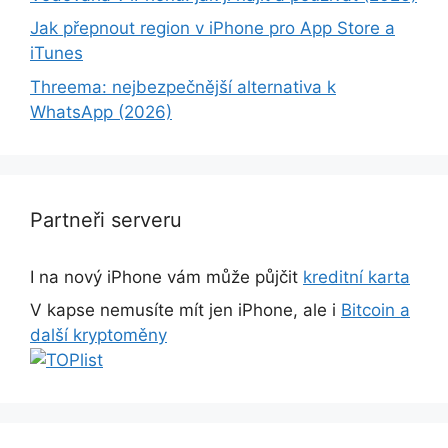
Jak přepnout region v iPhone pro App Store a
iTunes
Threema: nejbezpečnější alternativa k
WhatsApp (2026)
Partneři serveru
I na nový iPhone vám může půjčit
kreditní karta
V kapse nemusíte mít jen iPhone, ale i
Bitcoin a
další kryptoměny