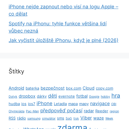
iPhone nejde zapnout nebo visí na logu Apple –
co dělat
Spotify na iPhonu: tyhle funkce většina lidí
vůbec nezná
Jak vyčistit úložiště iPhonu, když je plné (2026)
Štítky
Android
bezpečnost
Cloud
baterka
box.com
copy.com
hra
děti
dropbox
fotbal
dárky
evernote
Dotyk
Google
hobby
iPhone
navigace
hudba
ios
ios7
Letadla
mapa
mapy
OBI
předpověď počasí
radar
Reeder
Olympiáda
Pac-Man
region
Viber
waze
RSS
rádio
sms
samsung
simulátor
Soči
tisk
Week
zdarma