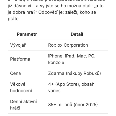
již dávno ví – a vy jste se ho možná ptali: „a to
je dobrá hra?“ Odpověď je: záleží, koho se
ptáte.
Parametr
Detail
Vývojář
Roblox Corporation
iPhone, iPad, Mac, PC,
Platforma
konzole
Cena
Zdarma (nákupy Robuxů)
Věkové
4+ (App Store), obsah
hodnocení
varies
Denní aktivní
85+ milionů (únor 2025)
hráči