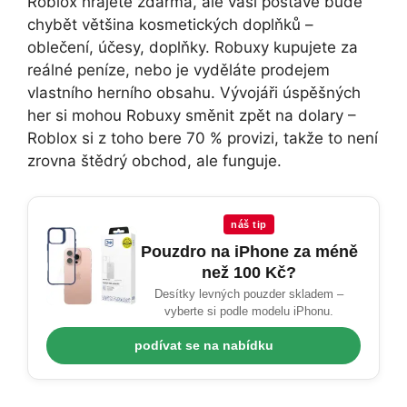
Roblox hrajete zdarma, ale vaší postavě bude
chybět většina kosmetických doplňků –
oblečení, účesy, doplňky. Robuxy kupujete za
reálné peníze, nebo je vyděláte prodejem
vlastního herního obsahu. Vývojáři úspěšných
her si mohou Robuxy směnit zpět na dolary –
Roblox si z toho bere 70 % provizi, takže to není
zrovna štědrý obchod, ale funguje.
náš tip
Pouzdro na iPhone za méně
než 100 Kč?
Desítky levných pouzder skladem –
vyberte si podle modelu iPhonu.
podívat se na nabídku