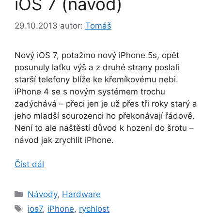
iOS 7 (návod)
29.10.2013
autor:
Tomáš
Nový iOS 7, potažmo nový iPhone 5s, opět
posunuly laťku výš a z druhé strany poslali
starší telefony blíže ke křemíkovému nebi.
iPhone 4 se s novým systémem trochu
zadýchává – přeci jen je už přes tři roky starý a
jeho mladší sourozenci ho překonávají řádově.
Není to ale naštěstí důvod k hození do šrotu –
návod jak zrychlit iPhone.
Číst dál
Rubriky
Návody
,
Hardware
Štítky
ios7
,
iPhone
,
rychlost