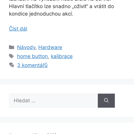
Hlavní tlačítko lze snadno „oživit“ a vrátit do
kondice jednoduchou akcí.
Číst dál
Rubriky
Návody
,
Hardware
Štítky
home button
,
kalibrace
3 komentářů
Hledat: