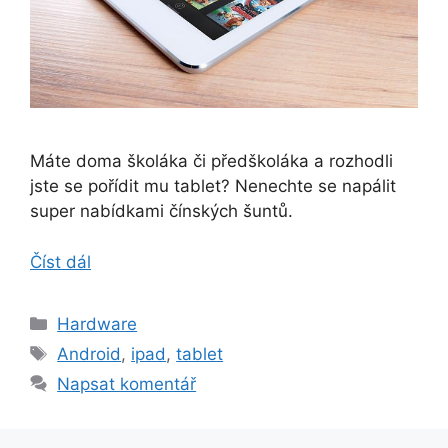
Máte doma školáka či předškoláka a rozhodli
jste se pořídit mu tablet? Nenechte se napálit
super nabídkami čínských šuntů.
Číst dál
Rubriky
Hardware
Štítky
Android
,
ipad
,
tablet
Napsat komentář