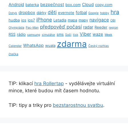
Android
bezpečnost
Cloud
baterka
box.com
copy.com
hra
děti
dropbox
fotbal
dárky
evernote
Dotyk
Google
hobby
iPhone
navigace
hudba
ios
ios7
Letadla
mapa
mapy
OBI
předpověď počasí
radar
Reeder
Olympiáda
Pac-Man
region
Viber
waze
RSS
rádio
sms
samsung
simulátor
Soči
tisk
Week
zdarma
WhatsApp
wuala
Calendar
Český rozhlas
čtečka
TIP: klikací
hra Rollertap
- vydělávejte virtuální
mince, které budou mít časem hodnotu.
TIP: tipy a triky pro
bezstarostnou svatbu
.