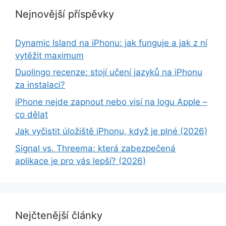
Nejnovější příspěvky
Dynamic Island na iPhonu: jak funguje a jak z ní
vytěžit maximum
Duolingo recenze: stojí učení jazyků na iPhonu
za instalaci?
iPhone nejde zapnout nebo visí na logu Apple –
co dělat
Jak vyčistit úložiště iPhonu, když je plné (2026)
Signal vs. Threema: která zabezpečená
aplikace je pro vás lepší? (2026)
Nejčtenější články