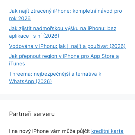
Jak najít ztracený iPhone: kompletní návod pro
rok 2026
Jak zjistit nadmořskou výšku na iPhonu: bez
aplikace i s ní (2026)
Vodováha v iPhonu: jak ji najít a používat (2026)
Jak přepnout region v iPhone pro App Store a
iTunes
Threema: nejbezpečnější alternativa k
WhatsApp (2026)
Partneři serveru
I na nový iPhone vám může půjčit
kreditní karta