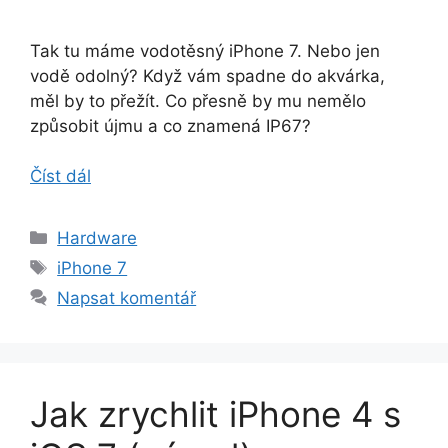
Tak tu máme vodotěsný iPhone 7. Nebo jen
vodě odolný? Když vám spadne do akvárka,
měl by to přežít. Co přesně by mu nemělo
způsobit újmu a co znamená IP67?
Číst dál
Rubriky
Hardware
Štítky
iPhone 7
Napsat komentář
Jak zrychlit iPhone 4 s