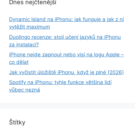
Dnes nejčtenější
Dynamic Island na iPhonu: jak funguje a jak z ní
vytěžit maximum
Duolingo recenze: stojí učení jazyků na iPhonu
za instalaci?
iPhone nejde zapnout nebo visí na logu Apple –
co dělat
Jak vyčistit úložiště iPhonu, když je plné (2026)
Spotify na iPhonu: tyhle funkce většina lidí
vůbec nezná
Štítky