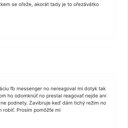
kem se ořeže, akorát tady je to ořezávátko
káciu fb messenger no nereagoval mi dotyk tak
om ho odomknúť no prestal reagovať nejde ani
dne podnety. Zavibruje keď dám tichý režim no
m robiť. Prosím pomôžťe mi