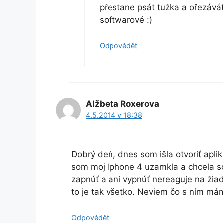
přestane psát tužka a ořezávát
softwarové :)
Odpovědět
Alžbeta Roxerova
4.5.2014 v 18:38
Dobrý deň, dnes som išla otvoriť apli
som moj Iphone 4 uzamkla a chcela s
zapnúť a ani vypnúť nereaguje na žia
to je tak všetko. Neviem čo s ním má
Odpovědět