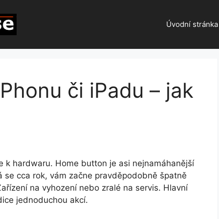
Úvodní stránka
Phonu či iPadu – jak
e k hardwaru. Home button je asi nejnamáhanější
á se cca rok, vám začne pravděpodobně špatně
ařízení na vyhození nebo zralé na servis. Hlavní
ondice jednoduchou akcí.