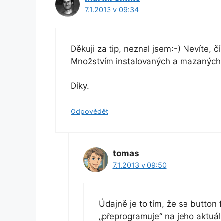
7.1.2013 v 09:34
Děkuji za tip, neznal jsem:-) Nevíte,
Množstvím instalovaných a mazaných 
Díky.
Odpovědět
tomas
7.1.2013 v 09:50
Údajně je to tím, že se button
„přeprogramuje“ na jeho aktuál