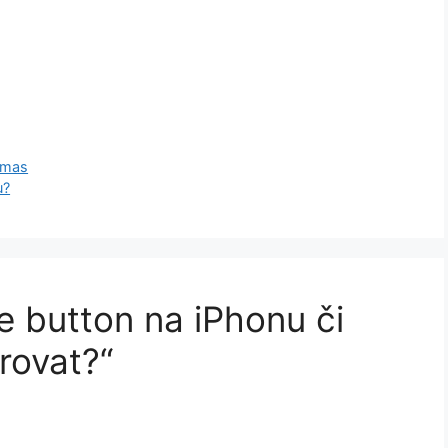
tmas
u?
 button na iPhonu či
brovat?“