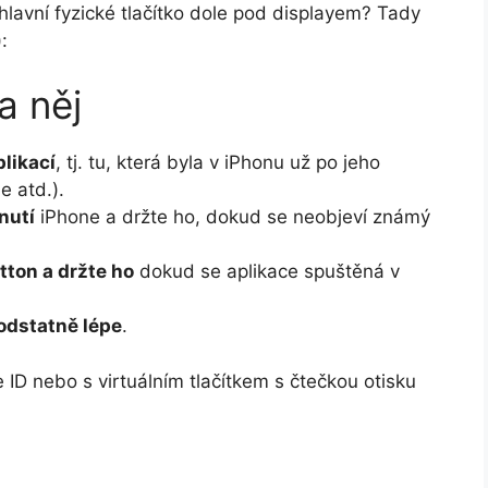
 hlavní fyzické tlačítko dole pod displayem? Tady
):
a něj
likací
, tj. tu, která byla v iPhonu už po jeho
e atd.).
nutí
iPhone a držte ho, dokud se neobjeví známý
ton a držte ho
dokud se aplikace spuštěná v
odstatně lépe
.
ID nebo s virtuálním tlačítkem s čtečkou otisku