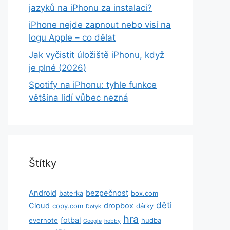
jazyků na iPhonu za instalaci?
iPhone nejde zapnout nebo visí na
logu Apple – co dělat
Jak vyčistit úložiště iPhonu, když
je plné (2026)
Spotify na iPhonu: tyhle funkce
většina lidí vůbec nezná
Štítky
Android
bezpečnost
baterka
box.com
děti
Cloud
dropbox
copy.com
dárky
Dotyk
hra
fotbal
evernote
hudba
Google
hobby