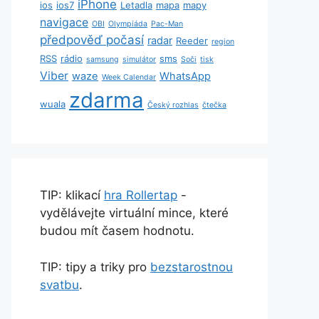
iPhone
ios
ios7
Letadla
mapa
mapy
navigace
OBI
Olympiáda
Pac-Man
předpověď počasí
radar
Reeder
region
RSS
rádio
sms
samsung
simulátor
Soči
tisk
Viber
waze
WhatsApp
Week Calendar
zdarma
wuala
Český rozhlas
čtečka
TIP: klikací
hra Rollertap
-
vydělávejte virtuální mince, které
budou mít časem hodnotu.
TIP: tipy a triky pro
bezstarostnou
svatbu
.