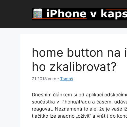
Přeskočit
na
obsah
home button na i
ho zkalibrovat?
7.1.2013
autor:
Tomáš
Dnešním článkem si od aplikací odskočím
součástka v iPhonu/iPadu a časem, udáv
reagovat. Neznamená to ale, že je vaše iZ
tlačítko lze snadno „oživit“ a vrátit do k