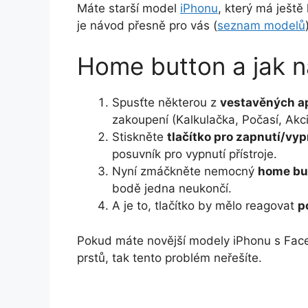
Máte starší model
iPhonu
, který má ještě
je návod přesně pro vás (
seznam modelů
Home button a jak n
Spusťte některou z
vestavěných ap
zakoupení (Kalkulačka, Počasí, Akci
Stiskněte
tlačítko pro zapnutí/vyp
posuvník pro vypnutí přístroje.
Nyní zmáčkněte nemocný
home but
bodě jedna neukončí.
A je to, tlačítko by mělo reagovat
p
Pokud máte novější modely iPhonu s Face 
prstů, tak tento problém neřešíte.