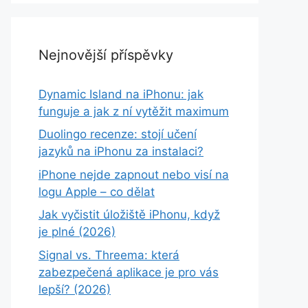
Nejnovější příspěvky
Dynamic Island na iPhonu: jak
funguje a jak z ní vytěžit maximum
Duolingo recenze: stojí učení
jazyků na iPhonu za instalaci?
iPhone nejde zapnout nebo visí na
logu Apple – co dělat
Jak vyčistit úložiště iPhonu, když
je plné (2026)
Signal vs. Threema: která
zabezpečená aplikace je pro vás
lepší? (2026)