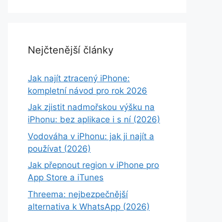
Nejčtenější články
Jak najít ztracený iPhone:
kompletní návod pro rok 2026
Jak zjistit nadmořskou výšku na
iPhonu: bez aplikace i s ní (2026)
Vodováha v iPhonu: jak ji najít a
používat (2026)
Jak přepnout region v iPhone pro
App Store a iTunes
Threema: nejbezpečnější
alternativa k WhatsApp (2026)