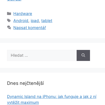
Rubriky
Hardware
Štítky
Android
,
ipad
,
tablet
Napsat komentář
Hledat:
Dnes nejčtenější
Dynamic Island na iPhonu: jak funguje a jak z ní
vytěžit maximum