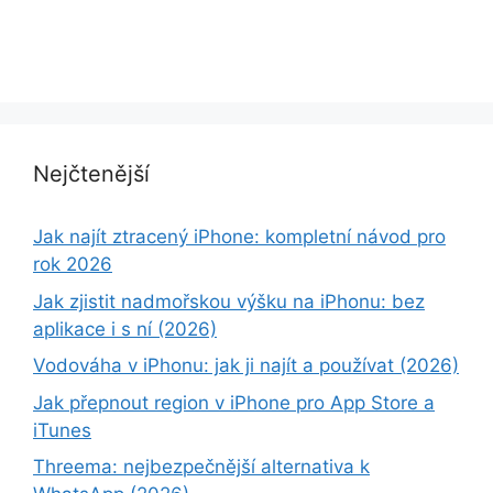
Nejčtenější
Jak najít ztracený iPhone: kompletní návod pro
rok 2026
Jak zjistit nadmořskou výšku na iPhonu: bez
aplikace i s ní (2026)
Vodováha v iPhonu: jak ji najít a používat (2026)
Jak přepnout region v iPhone pro App Store a
iTunes
Threema: nejbezpečnější alternativa k