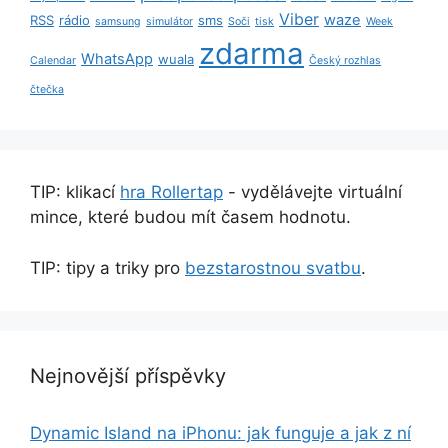
Viber
waze
RSS
rádio
sms
samsung
simulátor
Soči
tisk
Week
zdarma
WhatsApp
wuala
Calendar
Český rozhlas
čtečka
TIP: klikací
hra Rollertap
- vydělávejte virtuální
mince, které budou mít časem hodnotu.
TIP: tipy a triky pro
bezstarostnou svatbu
.
Nejnovější příspěvky
Dynamic Island na iPhonu: jak funguje a jak z ní