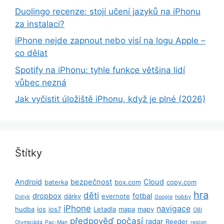
Duolingo recenze: stojí učení jazyků na iPhonu
za instalaci?
iPhone nejde zapnout nebo visí na logu Apple –
co dělat
Spotify na iPhonu: tyhle funkce většina lidí
vůbec nezná
Jak vyčistit úložiště iPhonu, když je plné (2026)
Štítky
Android
bezpečnost
Cloud
baterka
box.com
copy.com
hra
děti
dropbox
fotbal
dárky
evernote
Dotyk
Google
hobby
iPhone
navigace
hudba
ios
ios7
Letadla
mapa
mapy
OBI
předpověď počasí
radar
Reeder
Olympiáda
Pac-Man
region