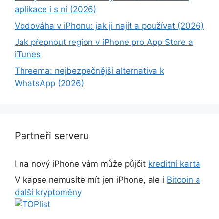
aplikace i s ní (2026)
Vodováha v iPhonu: jak ji najít a používat (2026)
Jak přepnout region v iPhone pro App Store a
iTunes
Threema: nejbezpečnější alternativa k
WhatsApp (2026)
Partneři serveru
I na nový iPhone vám může půjčit
kreditní karta
V kapse nemusíte mít jen iPhone, ale i
Bitcoin a
další kryptoměny