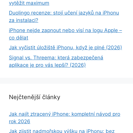
vytěžit maximum
Duolingo recenze: stojí učení jazyků na iPhonu
za instalaci?
iPhone nejde zapnout nebo visí na logu Apple –
co dělat
Jak vyčistit úložiště iPhonu, když je plné (2026)
Signal vs. Threema: která zabezpečená
aplikace je pro vás lepší? (2026)
Nejčtenější články
Jak najít ztracený iPhone: kompletní návod pro
rok 2026
Jak zjistit nadmořskou výšku na iPhonu: bez