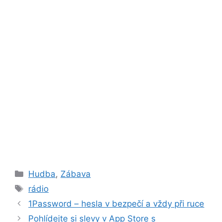
Rubriky
Hudba
,
Zábava
Štítky
rádio
1Password – hesla v bezpečí a vždy při ruce
Pohlídejte si slevy v App Store s