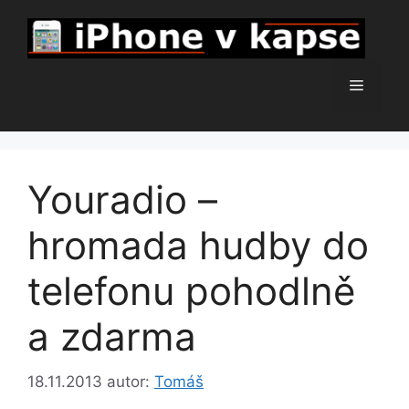
Přeskočit
na
obsah
Menu
Youradio –
hromada hudby do
telefonu pohodlně
a zdarma
18.11.2013
autor:
Tomáš