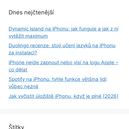
Dnes nejčtenější
Dynamic Island na iPhonu: jak funguje a jak z ní
vytěžit maximum
Duolingo recenze: stojí učení jazyků na iPhonu
za instalaci?
iPhone nejde zapnout nebo visí na logu Apple –
co dělat
Spotify na iPhonu: tyhle funkce většina lidí
vůbec nezná
Jak vyčistit úložiště iPhonu, když je plné (2026)
Štítky