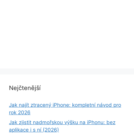
Nejčtenější
Jak najít ztracený iPhone: kompletní návod pro
rok 2026
Jak zjistit nadmořskou výšku na iPhonu: bez
aplikace i s ní (2026)