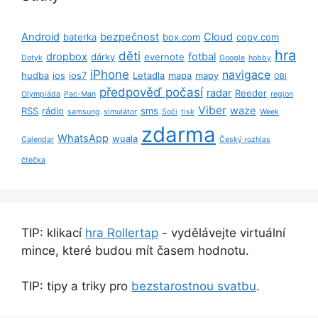
Android
bezpečnost
Cloud
baterka
box.com
copy.com
hra
děti
dropbox
fotbal
dárky
evernote
Dotyk
Google
hobby
iPhone
navigace
hudba
ios
ios7
Letadla
mapa
mapy
OBI
předpověď počasí
radar
Reeder
Olympiáda
Pac-Man
region
Viber
waze
RSS
rádio
sms
samsung
simulátor
Soči
tisk
Week
zdarma
WhatsApp
wuala
Calendar
Český rozhlas
čtečka
TIP: klikací
hra Rollertap
- vydělávejte virtuální
mince, které budou mít časem hodnotu.
TIP: tipy a triky pro
bezstarostnou svatbu
.