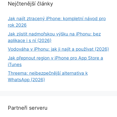
Nejčtenější články
Jak najít ztracený iPhone: kompletní návod pro
rok 2026
Jak zjistit nadmořskou výšku na iPhonu: bez
aplikace i s ní (2026)
Vodováha v iPhonu: jak ji najít a používat (2026)
Jak přepnout region v iPhone pro App Store a
iTunes
Threema: nejbezpečnější alternativa k
WhatsApp (2026)
Partneři serveru