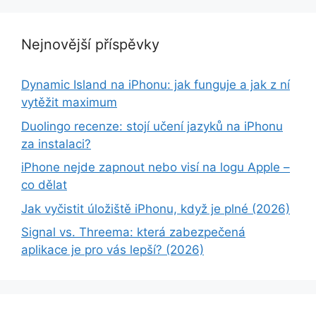
Nejnovější příspěvky
Dynamic Island na iPhonu: jak funguje a jak z ní
vytěžit maximum
Duolingo recenze: stojí učení jazyků na iPhonu
za instalaci?
iPhone nejde zapnout nebo visí na logu Apple –
co dělat
Jak vyčistit úložiště iPhonu, když je plné (2026)
Signal vs. Threema: která zabezpečená
aplikace je pro vás lepší? (2026)