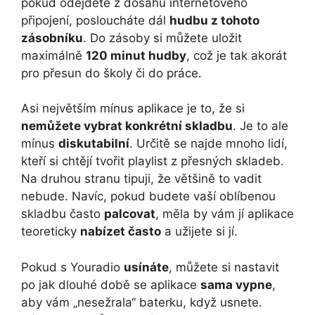
pokud odejdete z dosahu internetového
připojení, posloucháte dál
hudbu z tohoto
zásobníku
. Do zásoby si můžete uložit
maximálně
120 minut hudby
, což je tak akorát
pro přesun do školy či do práce.
Asi největším mínus aplikace je to, že si
nemůžete vybrat konkrétní skladbu
. Je to ale
mínus
diskutabilní
. Určitě se najde mnoho lidí,
kteří si chtějí tvořit playlist z přesných skladeb.
Na druhou stranu tipuji, že většině to vadit
nebude. Navíc, pokud budete vaší oblíbenou
skladbu často
palcovat
, měla by vám jí aplikace
teoreticky
nabízet často
a užijete si jí.
Pokud s Youradio
usínáte
, můžete si nastavit
po jak dlouhé době se aplikace
sama vypne
,
aby vám „nesežrala“ baterku, když usnete.