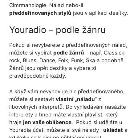
Cimrmanologie. Nálad nebo-li
předdefinovaných stylů
jsou v aplikaci desítky.
Youradio – podle žánru
Pokud si nevyberete z předdefinovaných nálad,
můžete si vybírat
podle žánrů
– např. Classick
rock, Blues, Dance, Folk, Funk, Ska a podobně.
Žánrů jsou opět desítky a vybere si
pravděpodobně každý.
A když vám nevyhovuje nic předdefinovaného,
můžete si sestavit
vlastní „náladu“
z
libovolných interpretů. Do vyhledávání nasázíte
interprety a hned máte vlastní playlist, který
hraje
jen vaše oblíbence
. Pokud si uděláte u
Youradia účet, můžete si své nálady i
ukládat
a
kdykoliv se k nim po přihlášení vracet.