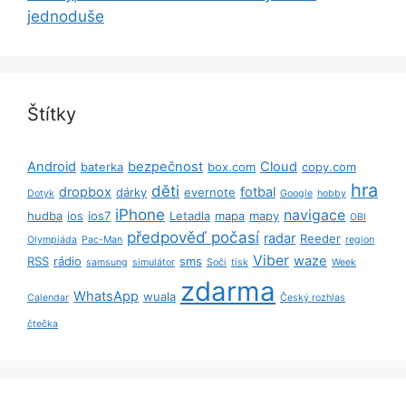
jednoduše
Štítky
Android
bezpečnost
Cloud
baterka
box.com
copy.com
hra
děti
dropbox
fotbal
dárky
evernote
Dotyk
Google
hobby
iPhone
navigace
hudba
ios
ios7
Letadla
mapa
mapy
OBI
předpověď počasí
radar
Reeder
Olympiáda
Pac-Man
region
Viber
waze
RSS
rádio
sms
samsung
simulátor
Soči
tisk
Week
zdarma
WhatsApp
wuala
Calendar
Český rozhlas
čtečka