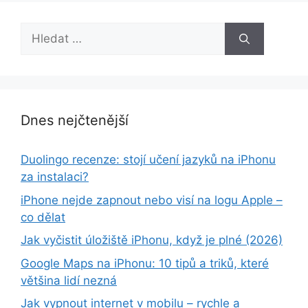
Hledat:
Dnes nejčtenější
Duolingo recenze: stojí učení jazyků na iPhonu
za instalaci?
iPhone nejde zapnout nebo visí na logu Apple –
co dělat
Jak vyčistit úložiště iPhonu, když je plné (2026)
Google Maps na iPhonu: 10 tipů a triků, které
většina lidí nezná
Jak vypnout internet v mobilu – rychle a