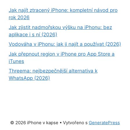
Jak najít ztracený iPhone: kompletní návod pro
rok 2026
Jak zjistit nadmořskou výšku na iPhonu: bez
aplikace i s ní (2026)
Vodováha v iPhonu: jak ji najít a používat (2026)
Jak přepnout region v iPhone pro App Store a
iTunes
Threema: nejbezpečnější alternativa k
WhatsApp (2026)
© 2026 iPhone v kapse
• Vytvořeno s
GeneratePress