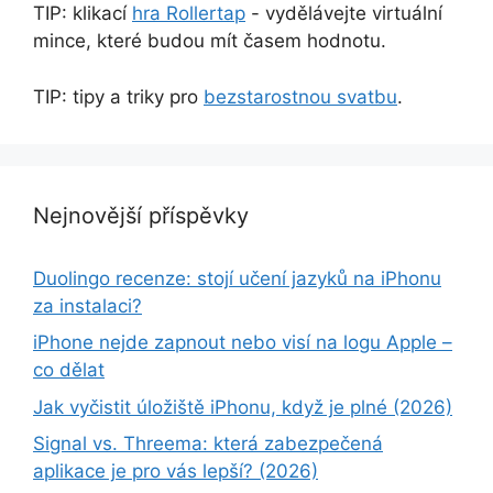
TIP: klikací
hra Rollertap
- vydělávejte virtuální
mince, které budou mít časem hodnotu.
TIP: tipy a triky pro
bezstarostnou svatbu
.
Nejnovější příspěvky
Duolingo recenze: stojí učení jazyků na iPhonu
za instalaci?
iPhone nejde zapnout nebo visí na logu Apple –
co dělat
Jak vyčistit úložiště iPhonu, když je plné (2026)
Signal vs. Threema: která zabezpečená
aplikace je pro vás lepší? (2026)