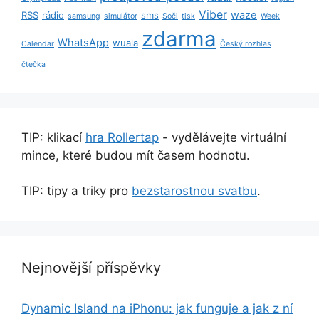
Viber
waze
RSS
rádio
sms
samsung
simulátor
Soči
tisk
Week
zdarma
WhatsApp
wuala
Calendar
Český rozhlas
čtečka
TIP: klikací
hra Rollertap
- vydělávejte virtuální
mince, které budou mít časem hodnotu.
TIP: tipy a triky pro
bezstarostnou svatbu
.
Nejnovější příspěvky
Dynamic Island na iPhonu: jak funguje a jak z ní