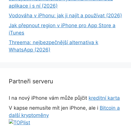
aplikace i s ní (2026)
Vodováha v iPhonu: jak ji najít a používat (2026)
Jak přepnout region v iPhone pro App Store a
iTunes
Threema: nejbezpečnější alternativa k
WhatsApp (2026)
Partneři serveru
I na nový iPhone vám může půjčit
kreditní karta
V kapse nemusíte mít jen iPhone, ale i
Bitcoin a
další kryptoměny