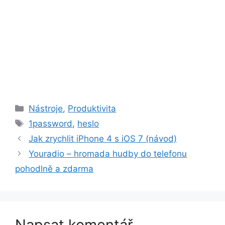
Rubriky
Nástroje
,
Produktivita
Štítky
1password
,
heslo
Jak zrychlit iPhone 4 s iOS 7 (návod)
Youradio – hromada hudby do telefonu
pohodlně a zdarma
Napsat komentář