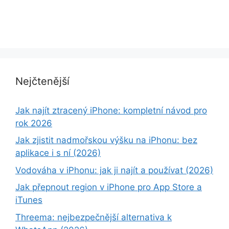
Nejčtenější
Jak najít ztracený iPhone: kompletní návod pro
rok 2026
Jak zjistit nadmořskou výšku na iPhonu: bez
aplikace i s ní (2026)
Vodováha v iPhonu: jak ji najít a používat (2026)
Jak přepnout region v iPhone pro App Store a
iTunes
Threema: nejbezpečnější alternativa k