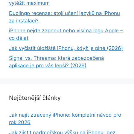
vytěžit maximum
Duolingo recenze: stojí učení jazyků na iPhonu
za instalaci?
iPhone nejde zapnout nebo visí na logu Apple –
co dělat
Jak vyčistit úložiště iPhonu, když je plné (2026)
Signal vs. Threema: která zabezpečená
aplikace je pro vás lepší? (2026)
Nejčtenější články
Jak najít ztracený iPhone: kompletní návod pro
rok 2026
Jak zjistit nadmořskou výšku na iPhonu: bez