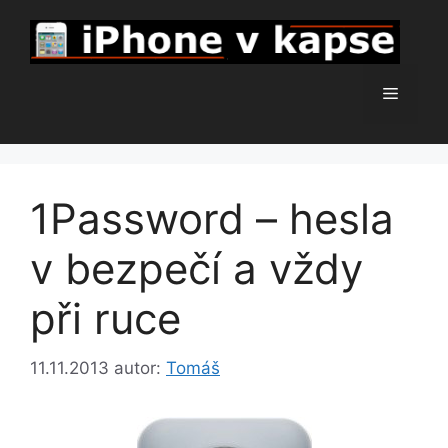
Přeskočit
na
obsah
Menu
1Password – hesla
v bezpečí a vždy
při ruce
11.11.2013
autor:
Tomáš