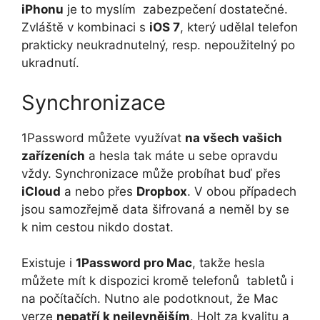
iPhonu
je to myslím zabezpečení dostatečné.
Zvláště v kombinaci s
iOS 7
, který udělal telefon
prakticky neukradnutelný, resp. nepoužitelný po
ukradnutí.
Synchronizace
1Password můžete využívat
na všech vašich
zařízeních
a hesla tak máte u sebe opravdu
vždy. Synchronizace může probíhat buď přes
iCloud
a nebo přes
Dropbox
. V obou případech
jsou samozřejmě data šifrovaná a neměl by se
k nim cestou nikdo dostat.
Existuje i
1Password pro Mac
, takže hesla
můžete mít k dispozici kromě telefonů tabletů i
na počítačích. Nutno ale podotknout, že Mac
verze
nepatří k nejlevnějším
. Holt za kvalitu a