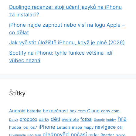
Duolingo recenze: stojí učení jazyků na iPhonu
za instalaci?
iPhone nejde zapnout nebo visí na logu Apple –
co dělat
Jak vyčistit úložiště iPhonu, když je plné (2026)
Spotify na iPhonu: tyhle funkce většina lidí
vůbec nezná
Štítky
Android
bezpečnost
Cloud
baterka
box.com
copy.com
hra
děti
dropbox
fotbal
dárky
evernote
Dotyk
Google
hobby
iPhone
navigace
hudba
ios
ios7
Letadla
mapa
mapy
OBI
předpověď počasí
radar
Reeder
Olympiáda
Pac-Man
region