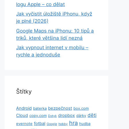
logu Apple – co dělat
Jak vyčistit úložiště iPhonu, když
je plné (2026)
Google Maps na iPhonu: 10 tipů a
triků, které většina lidí nezná
Jak vypnout internet v mobilu –
rychle a jednoduše
Štítky
Android
bezpečnost
baterka
box.com
děti
Cloud
dropbox
copy.com
dárky
Dotyk
hra
fotbal
evernote
hudba
Google
hobby