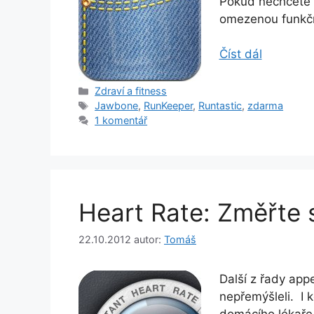
Pokud nechcete d
omezenou funkčn
Číst dál
Rubriky
Zdraví a fitness
Štítky
Jawbone
,
RunKeeper
,
Runtastic
,
zdarma
1 komentář
Heart Rate: Změřte 
22.10.2012
autor:
Tomáš
Další z řady app
nepřemýšleli. I k