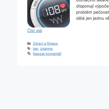
domácího lékaře
disponují výpoče
problém pečovat 
dělá jen jednu v
Číst dál
Rubriky
Zdraví a fitness
Štítky
tep
,
zdarma
Napsat komentář