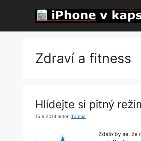
Přeskočit
na
obsah
Zdraví a fitness
Hlídejte si pitný re
15.9.2014
autor:
Tomáš
Zdálo by se, že 