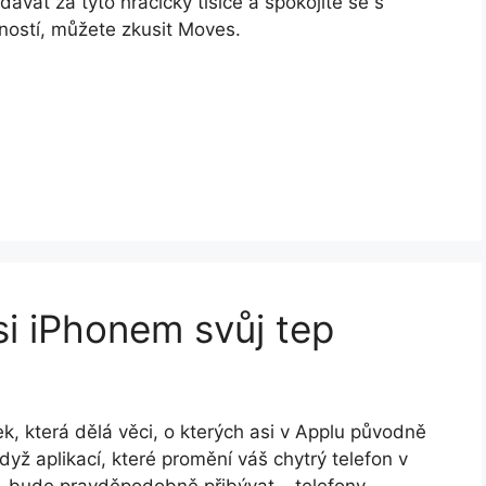
ávat za tyto hračičky tisíce a spokojíte se s
ostí, můžete zkusit Moves.
si iPhonem svůj tep
ek, která dělá věci, o kterých asi v Applu původně
dyž aplikací, které promění váš chytrý telefon v