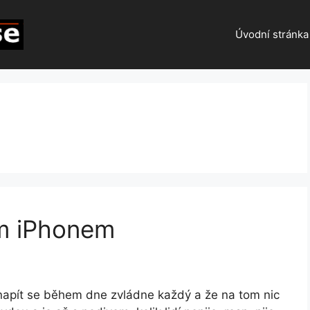
Úvodní stránka
žim iPhonem
napít se během dne zvládne každý a že na tom nic