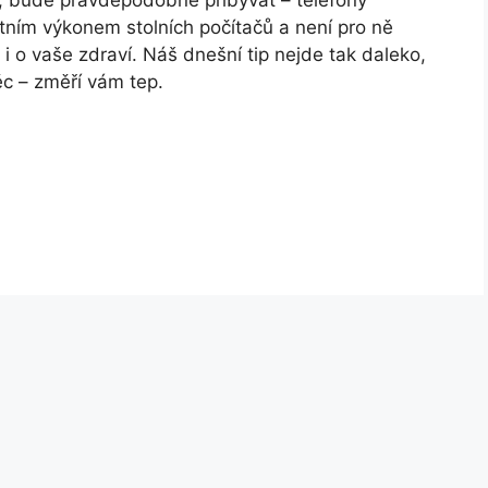
, bude pravděpodobně přibývat – telefony
tním výkonem stolních počítačů a není pro ně
i o vaše zdraví. Náš dnešní tip nejde tak daleko,
ěc – změří vám tep.