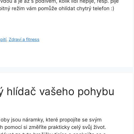
vdou a je až s podivem, kolik lidí nepije, resp. pije
pitný režim vám pomůže ohlídat chytrý telefon :)
pití
,
Zdraví a fitness
ý hlídač vašeho pohybu
oby jsou náramky, které propojíte se svým
h pomocí si změříte prakticky celý svůj život.