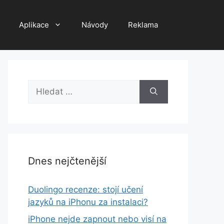
Aplikace
Návody
Reklama
Hledat:
Dnes nejčtenější
Duolingo recenze: stojí učení
jazyků na iPhonu za instalaci?
iPhone nejde zapnout nebo visí na