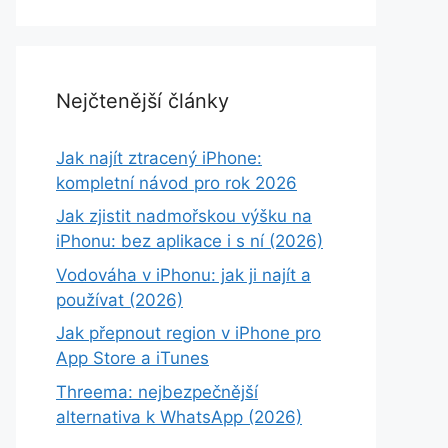
Nejčtenější články
Jak najít ztracený iPhone:
kompletní návod pro rok 2026
Jak zjistit nadmořskou výšku na
iPhonu: bez aplikace i s ní (2026)
Vodováha v iPhonu: jak ji najít a
používat (2026)
Jak přepnout region v iPhone pro
App Store a iTunes
Threema: nejbezpečnější
alternativa k WhatsApp (2026)