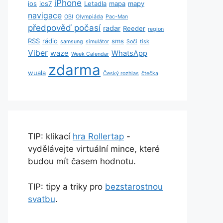
iPhone
ios
ios7
Letadla
mapa
mapy
navigace
OBI
Olympiáda
Pac-Man
předpověď počasí
radar
Reeder
region
RSS
rádio
sms
samsung
simulátor
Soči
tisk
Viber
waze
WhatsApp
Week Calendar
zdarma
wuala
Český rozhlas
čtečka
TIP: klikací
hra Rollertap
-
vydělávejte virtuální mince, které
budou mít časem hodnotu.
TIP: tipy a triky pro
bezstarostnou
svatbu
.