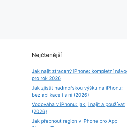
Nejčtenější
Jak najít ztracený iPhone: kompletní návo
pro rok 2026
Jak zjistit nadmořskou výšku na iPhonu:
bez aplikace i s ní (2026)
Vodováha v iPhonu: jak ji najít a používat
(2026)
Jak přepnout region v iPhone pro App