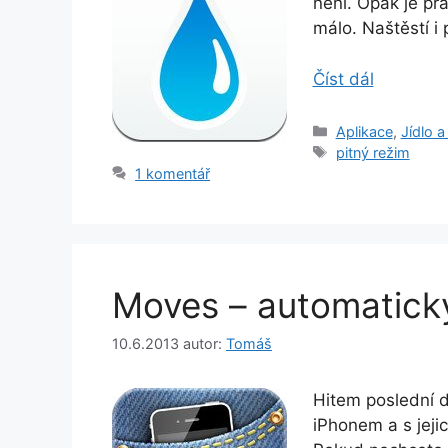
není. Opak je pra
málo. Naštěstí i 
Číst dál
Rubriky
Aplikace
,
Jídlo a 
Štítky
pitný režim
1 komentář
Moves – automatick
10.6.2013
autor:
Tomáš
Hitem poslední d
iPhonem a s jejic