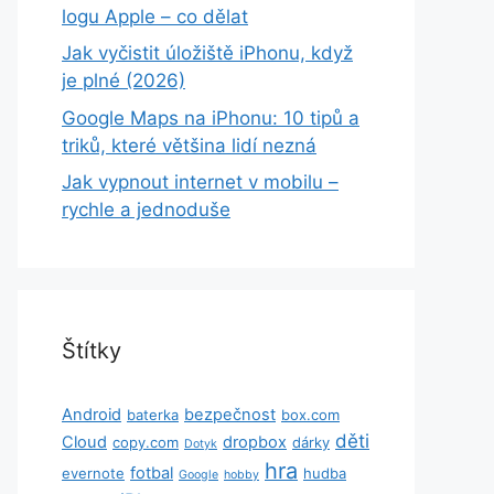
logu Apple – co dělat
Jak vyčistit úložiště iPhonu, když
je plné (2026)
Google Maps na iPhonu: 10 tipů a
triků, které většina lidí nezná
Jak vypnout internet v mobilu –
rychle a jednoduše
Štítky
Android
bezpečnost
baterka
box.com
děti
Cloud
dropbox
copy.com
dárky
Dotyk
hra
fotbal
evernote
hudba
Google
hobby