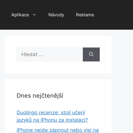
Aplikace
Návody
Reklama
Hledat:
Dnes nejčtenější
Duolingo recenze: stojí učení
jazyků na iPhonu za instalaci?
iPhone nejde zapnout nebo visí na