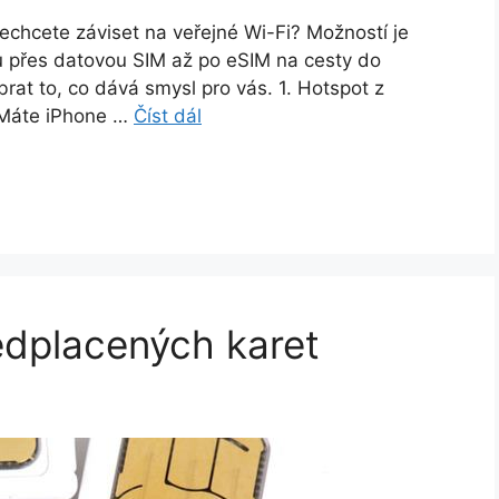
echcete záviset na veřejné Wi-Fi? Možností je
nu přes datovou SIM až po eSIM na cesty do
rat to, co dává smysl pro vás. 1. Hotspot z
u Máte iPhone …
Číst dál
edplacených karet