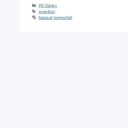
Rubriky
PR články
Štítky
operátor
Napsat komentář