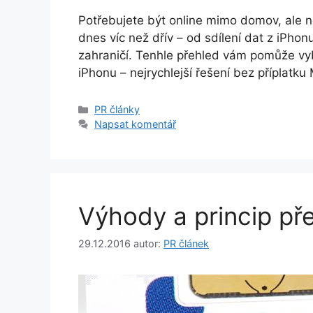
Potřebujete být online mimo domov, ale n
dnes víc než dřív – od sdílení dat z iPho
zahraničí. Tenhle přehled vám pomůže vyb
iPhonu – nejrychlejší řešení bez příplatk
Rubriky
PR články
Napsat komentář
Výhody a princip př
29.12.2016
autor:
PR článek