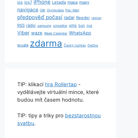
iPhone
ios
ios7
Letadla
mapa
mapy
navigace
OBI
Olympiáda
Pac-Man
předpověď počasí
radar
Reeder
region
RSS
rádio
sms
samsung
simulátor
Soči
tisk
Viber
waze
WhatsApp
Week Calendar
zdarma
wuala
Český rozhlas
čtečka
TIP: klikací
hra Rollertap
-
vydělávejte virtuální mince, které
budou mít časem hodnotu.
TIP: tipy a triky pro
bezstarostnou
svatbu
.