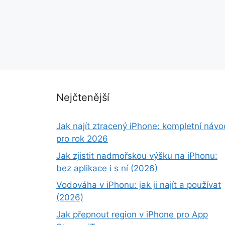
Nejčtenější
Jak najít ztracený iPhone: kompletní návo
pro rok 2026
Jak zjistit nadmořskou výšku na iPhonu:
bez aplikace i s ní (2026)
Vodováha v iPhonu: jak ji najít a používat
(2026)
Jak přepnout region v iPhone pro App