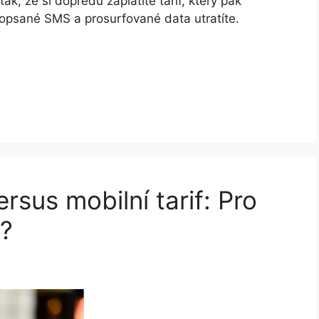
ak, že si dopředu zaplatíte tarif, který pak
opsané SMS a prosurfované data utratíte.
rsus mobilní tarif: Pro
y?