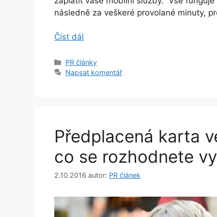
zaplatit vaše mobilní služby. Vše funguje t
následně za veškeré provolané minuty, pr
Číst dál
Rubriky
PR články
Napsat komentář
Předplacená karta ve
co se rozhodnete v
2.10.2016
autor:
PR článek