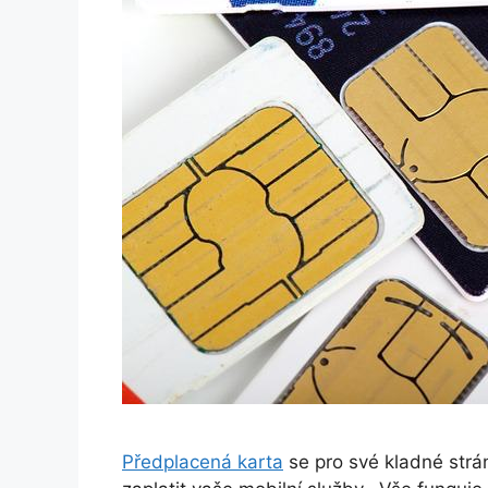
Předplacená karta
se pro své kladné strán