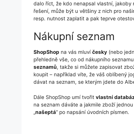
dalo říct, že kdo nenapsal vlastní, jakob
řešení, může být u většiny z nich pro naš
resp. nutnost zaplatit a pak teprve otesto
Nákupní seznam
ShopShop
na vás mluví
česky
(nebo jedn
přehledně vše, co od nákupního seznamu 
seznamů
, takže si můžete zapisovat zb
koupit – například víte, že váš oblíbený 
dávat na seznam, se kterým jdete do Alb
Dále ShopShop umí tvořit
vlastní databá
na seznam dáváte a jakmile zboží jednou
„
našeptá
“ po napsání úvodních písmen.