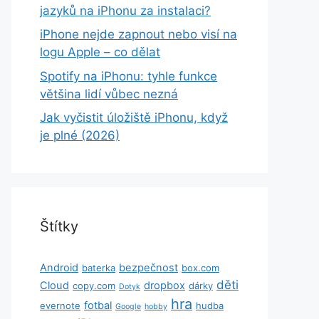
jazyků na iPhonu za instalaci?
iPhone nejde zapnout nebo visí na
logu Apple – co dělat
Spotify na iPhonu: tyhle funkce
většina lidí vůbec nezná
Jak vyčistit úložiště iPhonu, když
je plné (2026)
Štítky
Android
bezpečnost
baterka
box.com
děti
Cloud
dropbox
copy.com
dárky
Dotyk
hra
fotbal
evernote
hudba
Google
hobby