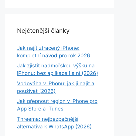
Nejčtenější články
Jak najít ztracený iPhone:
kompletní návod pro rok 2026
Jak zjistit nadmořskou výšku na
iPhonu: bez aplikace i s ní (2026)
Vodováha v iPhonu: jak ji najít a
používat (2026)
Jak přepnout region v iPhone pro
App Store a iTunes
Threema: nejbezpečnější
alternativa k WhatsApp (2026)