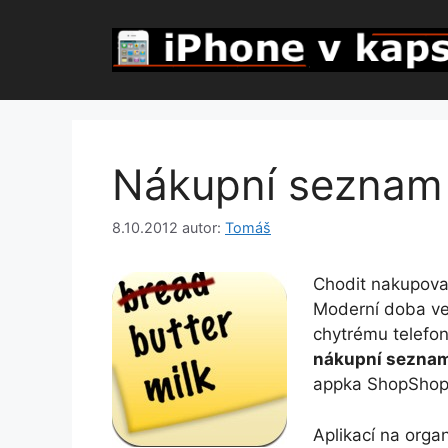
Přeskočit
na
obsah
Nákupní seznam
8.10.2012
autor:
Tomáš
Chodit nakupova
Moderní doba vel
chytrému telefon
nákupní sezna
appka ShopShop
Aplikací na orga