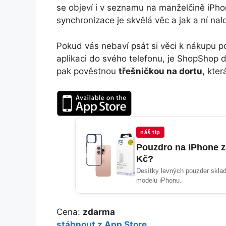
se objeví i v seznamu na manželčině iPho
synchronizace je skvělá věc a jak a ní nalo
Pokud vás nebaví psát si věci k nákupu p
aplikaci do svého telefonu, je ShopShop 
pak pověstnou
třešničkou na dortu
, kte
náš tip
Pouzdro na iPhone z
Kč?
Desítky levných pouzder sklad
modelu iPhonu.
Cena:
zdarma
stáhnout z App Store