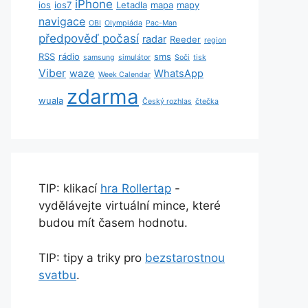
iPhone
ios
ios7
Letadla
mapa
mapy
navigace
OBI
Olympiáda
Pac-Man
předpověď počasí
radar
Reeder
region
RSS
rádio
sms
samsung
simulátor
Soči
tisk
Viber
waze
WhatsApp
Week Calendar
zdarma
wuala
Český rozhlas
čtečka
TIP: klikací
hra Rollertap
-
vydělávejte virtuální mince, které
budou mít časem hodnotu.
TIP: tipy a triky pro
bezstarostnou
svatbu
.