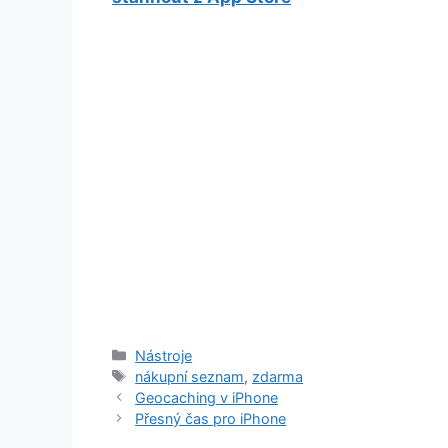
Rubriky
Nástroje
Štítky
nákupní seznam
,
zdarma
Geocaching v iPhone
Přesný čas pro iPhone