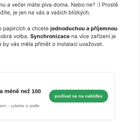
nu a večer máte piva doma. Nebo ne? :) Prostě
žíte, je jen na vás a vašich blízkých.
o papírcích a chcete
jednoduchou a příjemnou
dobrá volba.
Synchronizace
na více zařízení je
rá by vás měla přimět o instalaci uvažovat.
a méně než 100
podívat se na nabídku
em – vyberte si podle