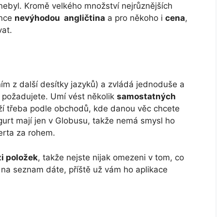
y nebyl. Kromě velkého množství nejrůznějších
ince
nevýhodou angličtina
a pro někoho i
cena
,
vat.
ím z další desítky jazyků) a zvládá jednoduše a
požadujete. Umí vést několik
samostatných
oží třeba podle obchodů, kde danou věc chcete
jogurt mají jen v Globusu, takže nemá smysl ho
erta za rohem.
zi položek
, takže nejste nijak omezeni v tom, co
 na seznam dáte, příště už vám ho aplikace