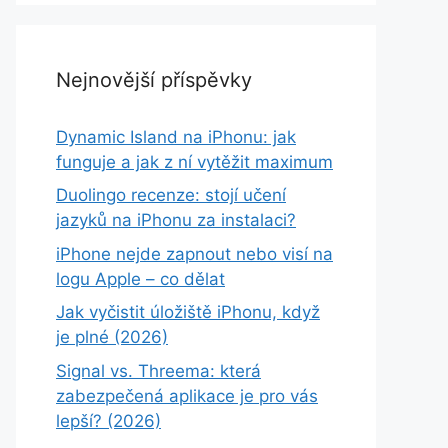
Nejnovější příspěvky
Dynamic Island na iPhonu: jak
funguje a jak z ní vytěžit maximum
Duolingo recenze: stojí učení
jazyků na iPhonu za instalaci?
iPhone nejde zapnout nebo visí na
logu Apple – co dělat
Jak vyčistit úložiště iPhonu, když
je plné (2026)
Signal vs. Threema: která
zabezpečená aplikace je pro vás
lepší? (2026)