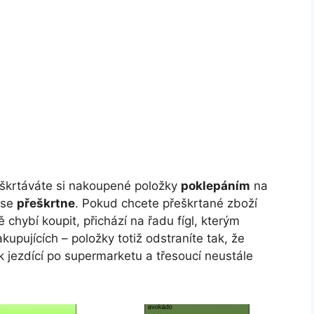
škrtáváte si nakoupené položky
poklepáním
na
 se
přeškrtne
. Pokud chcete přeškrtané zboží
ě chybí koupit, přichází na řadu fígl, kterým
upujících – položky totiž odstraníte tak, že
ěk jezdící po supermarketu a třesoucí neustále