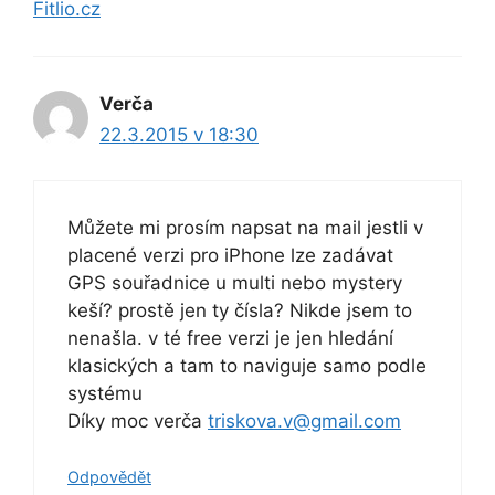
Fitlio.cz
Verča
22.3.2015 v 18:30
Můžete mi prosím napsat na mail jestli v
placené verzi pro iPhone lze zadávat
GPS souřadnice u multi nebo mystery
keší? prostě jen ty čísla? Nikde jsem to
nenašla. v té free verzi je jen hledání
klasických a tam to naviguje samo podle
systému
Díky moc verča
triskova.v@gmail.com
Odpovědět