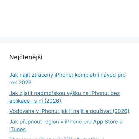
Nejčtenější
Jak najít ztracený iPhone: kompletní návod pro
rok 2026
Jak zjistit nadmořskou výšku na iPhonu: bez
aplikace i s ní (2026)
Vodováha v iPhonu: jak ji najít a používat (2026)
Jak přepnout region v iPhone pro App Store a
iTunes