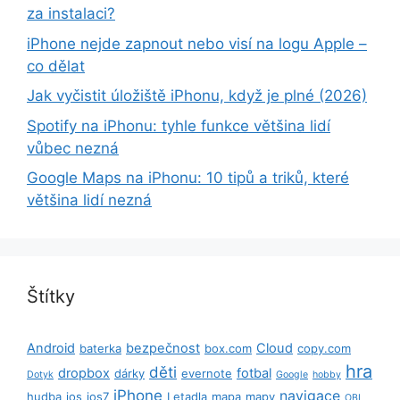
za instalaci?
iPhone nejde zapnout nebo visí na logu Apple –
co dělat
Jak vyčistit úložiště iPhonu, když je plné (2026)
Spotify na iPhonu: tyhle funkce většina lidí
vůbec nezná
Google Maps na iPhonu: 10 tipů a triků, které
většina lidí nezná
Štítky
Android
bezpečnost
Cloud
baterka
box.com
copy.com
hra
děti
dropbox
fotbal
dárky
evernote
Dotyk
Google
hobby
iPhone
navigace
hudba
ios
ios7
Letadla
mapa
mapy
OBI