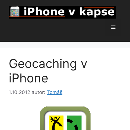
Přeskočit
na
obsah
Menu
Geocaching v
iPhone
1.10.2012
autor:
Tomáš