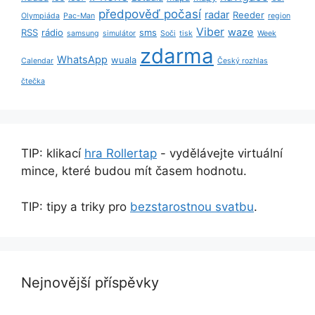
předpověď počasí
radar
Reeder
Olympiáda
Pac-Man
region
Viber
waze
RSS
rádio
sms
samsung
simulátor
Soči
tisk
Week
zdarma
WhatsApp
wuala
Calendar
Český rozhlas
čtečka
TIP: klikací
hra Rollertap
- vydělávejte virtuální
mince, které budou mít časem hodnotu.
TIP: tipy a triky pro
bezstarostnou svatbu
.
Nejnovější příspěvky