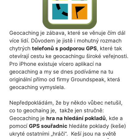
Geocaching je zábava, které se věnuje čím dál
více lidí. Důvodem je jistě i mohutný rozmach
chytrých
telefonů s podporou GPS
, které tak
otevírají cestu ke geocachingu široké veřejnosti.
Pro iPhone existuje vícero aplikací na
geocaching a my se dnes podíváme na tu
originální přímo od firmy Groundspeak, která
geocaching vymyslela.
Nepředpokládám, že by někdo vůbec netušil,
co to geochaing je, takže jen stručně:
Geocaching je
hra na hledání pokladů
, kde a
pomocí
GPS souřadnic
hledáte poklady (keše)
ukryté ostatními „hráči“. Keší jsou na světě