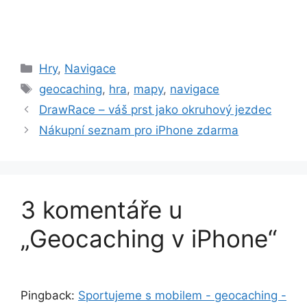
Rubriky
Hry
,
Navigace
Štítky
geocaching
,
hra
,
mapy
,
navigace
DrawRace – váš prst jako okruhový jezdec
Nákupní seznam pro iPhone zdarma
3 komentáře u
„Geocaching v iPhone“
Pingback:
Sportujeme s mobilem - geocaching -