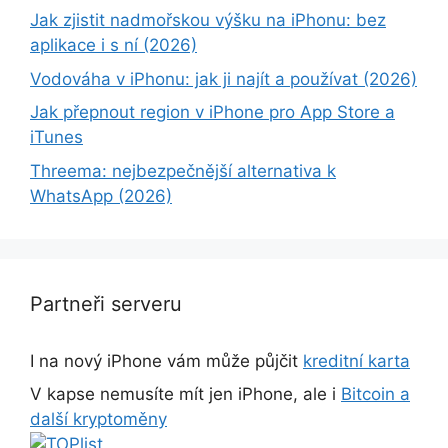
Jak zjistit nadmořskou výšku na iPhonu: bez
aplikace i s ní (2026)
Vodováha v iPhonu: jak ji najít a používat (2026)
Jak přepnout region v iPhone pro App Store a
iTunes
Threema: nejbezpečnější alternativa k
WhatsApp (2026)
Partneři serveru
I na nový iPhone vám může půjčit
kreditní karta
V kapse nemusíte mít jen iPhone, ale i
Bitcoin a
další kryptoměny