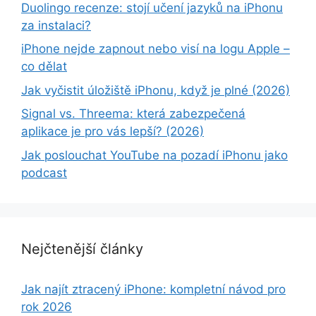
Duolingo recenze: stojí učení jazyků na iPhonu
za instalaci?
iPhone nejde zapnout nebo visí na logu Apple –
co dělat
Jak vyčistit úložiště iPhonu, když je plné (2026)
Signal vs. Threema: která zabezpečená
aplikace je pro vás lepší? (2026)
Jak poslouchat YouTube na pozadí iPhonu jako
podcast
Nejčtenější články
Jak najít ztracený iPhone: kompletní návod pro
rok 2026