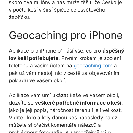
skoro dva milióny a nás může těšit, že Česko je
v počtu keší v širší špičce celosvětového
žebříčku.
Geocaching pro iPhone
Aplikace pro iPhone přináší vše, co pro
úspěšný
lov keší potřebujete
. Prvním krokem je spojení
telefonu a vaším účtem na
geocaching.com
a
pak už vám nestojí nic v cestě za objevováním
pokladů ve vašem okolí.
Aplikace vám umí ukázat keše ve vašem okolí,
dozvíte se
veškeré potřebné informace o keši
,
jako je její popis, náročnost terénu i její velikost.
Vidíte i kdo a kdy danou keš naposledy nalezl,
můžete si přečíst komentáře nálezců a
prohlédnout fotografie. A samozřejmě vám