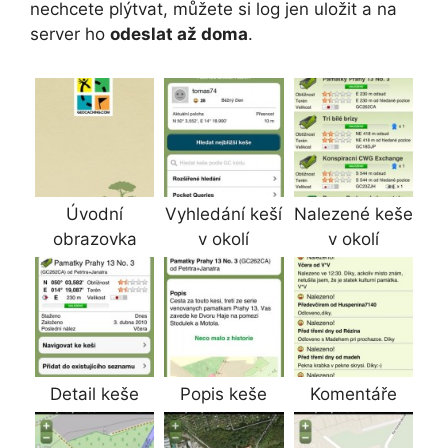
nechcete plýtvat, můžete si log jen uložit a na
server ho
odeslat až doma
.
Úvodní
Vyhledání keší
Nalezené keše
obrazovka
v okolí
v okolí
Detail keše
Popis keše
Komentáře