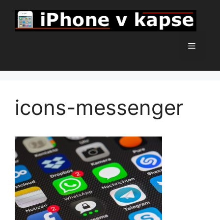
Přeskočit
na
obsah
Menu
icons-messenger