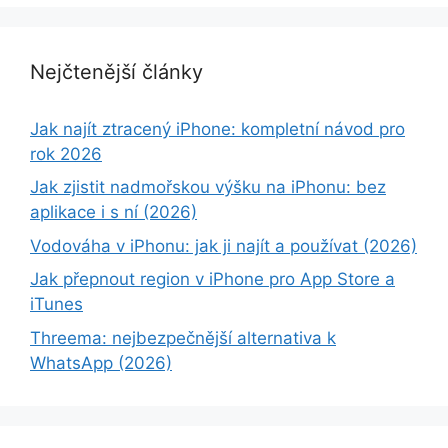
Nejčtenější články
Jak najít ztracený iPhone: kompletní návod pro
rok 2026
Jak zjistit nadmořskou výšku na iPhonu: bez
aplikace i s ní (2026)
Vodováha v iPhonu: jak ji najít a používat (2026)
Jak přepnout region v iPhone pro App Store a
iTunes
Threema: nejbezpečnější alternativa k
WhatsApp (2026)