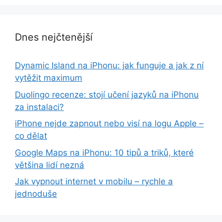
Dnes nejčtenější
Dynamic Island na iPhonu: jak funguje a jak z ní
vytěžit maximum
Duolingo recenze: stojí učení jazyků na iPhonu
za instalaci?
iPhone nejde zapnout nebo visí na logu Apple –
co dělat
Google Maps na iPhonu: 10 tipů a triků, které
většina lidí nezná
Jak vypnout internet v mobilu – rychle a
jednoduše