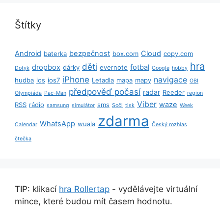
Štítky
Android
bezpečnost
Cloud
baterka
box.com
copy.com
hra
děti
dropbox
fotbal
dárky
evernote
Dotyk
Google
hobby
iPhone
navigace
hudba
ios
ios7
Letadla
mapa
mapy
OBI
předpověď počasí
radar
Reeder
Olympiáda
Pac-Man
region
Viber
waze
RSS
rádio
sms
samsung
simulátor
Soči
tisk
Week
zdarma
WhatsApp
wuala
Calendar
Český rozhlas
čtečka
TIP: klikací
hra Rollertap
- vydělávejte virtuální
mince, které budou mít časem hodnotu.