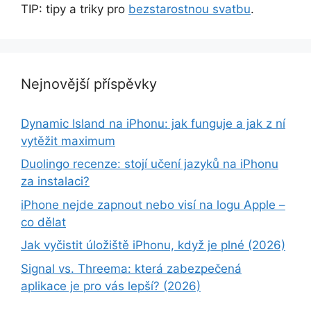
TIP: tipy a triky pro
bezstarostnou svatbu
.
Nejnovější příspěvky
Dynamic Island na iPhonu: jak funguje a jak z ní
vytěžit maximum
Duolingo recenze: stojí učení jazyků na iPhonu
za instalaci?
iPhone nejde zapnout nebo visí na logu Apple –
co dělat
Jak vyčistit úložiště iPhonu, když je plné (2026)
Signal vs. Threema: která zabezpečená
aplikace je pro vás lepší? (2026)