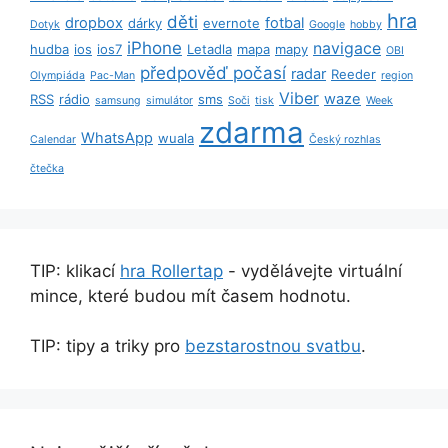
hra
děti
dropbox
fotbal
dárky
evernote
Dotyk
Google
hobby
iPhone
navigace
hudba
ios
ios7
Letadla
mapa
mapy
OBI
předpověď počasí
radar
Reeder
Olympiáda
Pac-Man
region
Viber
waze
RSS
rádio
sms
samsung
simulátor
Soči
tisk
Week
zdarma
WhatsApp
wuala
Calendar
Český rozhlas
čtečka
TIP: klikací
hra Rollertap
- vydělávejte virtuální
mince, které budou mít časem hodnotu.
TIP: tipy a triky pro
bezstarostnou svatbu
.