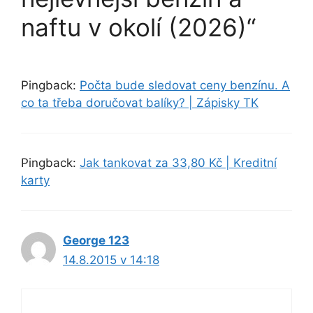
naftu v okolí (2026)“
Pingback:
Počta bude sledovat ceny benzínu. A
co ta třeba doručovat balíky? | Zápisky TK
Pingback:
Jak tankovat za 33,80 Kč | Kreditní
karty
George 123
14.8.2015 v 14:18