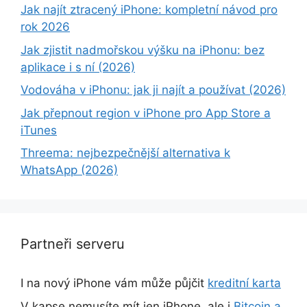
Jak najít ztracený iPhone: kompletní návod pro
rok 2026
Jak zjistit nadmořskou výšku na iPhonu: bez
aplikace i s ní (2026)
Vodováha v iPhonu: jak ji najít a používat (2026)
Jak přepnout region v iPhone pro App Store a
iTunes
Threema: nejbezpečnější alternativa k
WhatsApp (2026)
Partneři serveru
I na nový iPhone vám může půjčit
kreditní karta
V kapse nemusíte mít jen iPhone, ale i
Bitcoin a