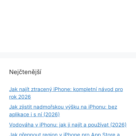
Nejčtenější
Jak najít ztracený iPhone: kompletní návod pro
rok 2026
Jak zjistit nadmořskou výšku na iPhonu: bez
aplikace i s ní (2026)
Vodováha v iPhonu: jak ji najít a používat (2026)
Jak přepnout region v iPhone pro App Store a