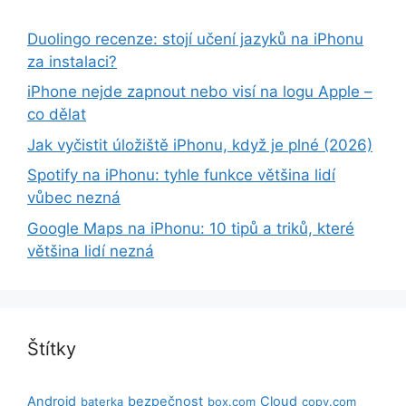
Duolingo recenze: stojí učení jazyků na iPhonu
za instalaci?
iPhone nejde zapnout nebo visí na logu Apple –
co dělat
Jak vyčistit úložiště iPhonu, když je plné (2026)
Spotify na iPhonu: tyhle funkce většina lidí
vůbec nezná
Google Maps na iPhonu: 10 tipů a triků, které
většina lidí nezná
Štítky
Android
bezpečnost
Cloud
baterka
box.com
copy.com