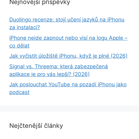
Nejnovější příspěvky
Duolingo recenze: stojí učení jazyků na iPhonu
za instalaci?
iPhone nejde zapnout nebo visí na logu Apple –
co dělat
Jak vyčistit úložiště iPhonu, když je plné (2026)
Signal vs. Threema: která zabezpečená
aplikace je pro vás lepší? (2026)
Jak poslouchat YouTube na pozadí iPhonu jako
podcast
Nejčtenější články