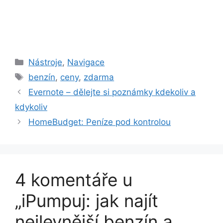
Rubriky
Nástroje
,
Navigace
Štítky
benzín
,
ceny
,
zdarma
Evernote – dělejte si poznámky kdekoliv a
kdykoliv
HomeBudget: Peníze pod kontrolou
4 komentáře u
„iPumpuj: jak najít
nejlevnější benzín a