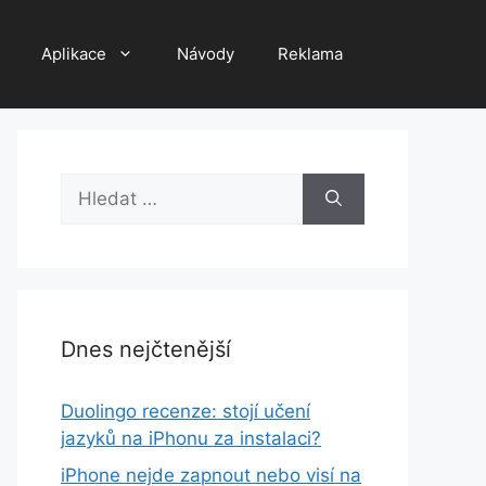
Aplikace
Návody
Reklama
Hledat:
Dnes nejčtenější
Duolingo recenze: stojí učení
jazyků na iPhonu za instalaci?
iPhone nejde zapnout nebo visí na