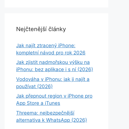
Nejčtenější články
Jak najít ztracený iPhone:
kompletní návod pro rok 2026
Jak zjistit nadmořskou výšku na
iPhonu: bez aplikace i s ní (2026)
Vodováha v iPhonu: jak ji najít a
používat (2026)
Jak přepnout region v iPhone pro
App Store a iTunes
Threema: nejbezpečnější
alternativa k WhatsApp (2026)