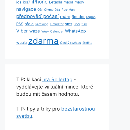
iPhone
ios
ios7
Letadla
mapa
mapy
navigace
OBI
Olympiáda
Pac-Man
předpověď počasí
radar
Reeder
region
RSS
rádio
sms
samsung
simulátor
Soči
tisk
Viber
waze
WhatsApp
Week Calendar
zdarma
wuala
Český rozhlas
čtečka
TIP: klikací
hra Rollertap
-
vydělávejte virtuální mince, které
budou mít časem hodnotu.
TIP: tipy a triky pro
bezstarostnou
svatbu
.