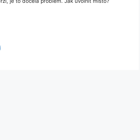
, je to docela problém. Jak uvolnit místo?
í