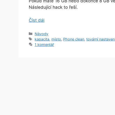
Pokud máte 16 GB nebo dokonce 8 GB verzi
Následující hack to řeší.
Číst dál
Rubriky
Návody
Štítky
kapacita
,
místo
,
Phone clean
,
tovární nastaven
1 komentář