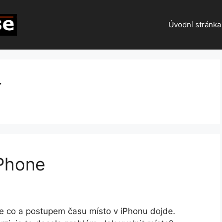
Úvodní stránka
í
iPhone
de co a postupem času místo v iPhonu dojde.