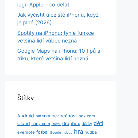
logu Apple – co dělat
Jak vyčistit úložiště iPhonu, když
je plné (2026)
Spotify na iPhonu: tyhle funkce
většina lidí vůbec nezná
Google Maps na iPhonu: 10 tipů a
triků, které většina lidí nezná
Štítky
Android
bezpečnost
baterka
box.com
děti
Cloud
dropbox
copy.com
dárky
Dotyk
hra
fotbal
evernote
hudba
Google
hobby