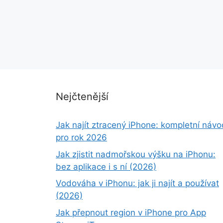
Nejčtenější
Jak najít ztracený iPhone: kompletní návo
pro rok 2026
Jak zjistit nadmořskou výšku na iPhonu:
bez aplikace i s ní (2026)
Vodováha v iPhonu: jak ji najít a používat
(2026)
Jak přepnout region v iPhone pro App