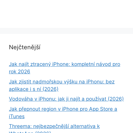
Nejčtenější
Jak najít ztracený iPhone: kompletní návod pro
rok 2026
Jak zjistit nadmořskou výšku na iPhonu: bez
aplikace i s ní (2026)
Vodováha v iPhonu: jak ji najít a používat (2026)
Jak přepnout region v iPhone pro App Store a
iTunes
Threema: nejbezpečnější alternativa k