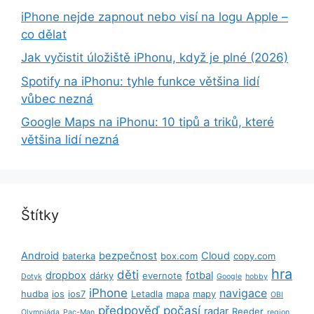
iPhone nejde zapnout nebo visí na logu Apple –
co dělat
Jak vyčistit úložiště iPhonu, když je plné (2026)
Spotify na iPhonu: tyhle funkce většina lidí
vůbec nezná
Google Maps na iPhonu: 10 tipů a triků, které
většina lidí nezná
Štítky
Android
bezpečnost
Cloud
baterka
box.com
copy.com
hra
děti
dropbox
fotbal
dárky
evernote
Dotyk
Google
hobby
iPhone
navigace
hudba
ios
ios7
Letadla
mapa
mapy
OBI
předpověď počasí
radar
Reeder
Olympiáda
Pac-Man
region