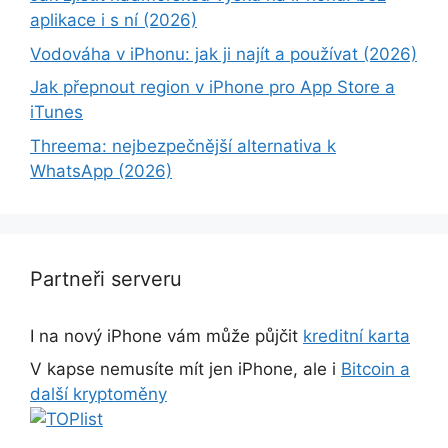
aplikace i s ní (2026)
Vodováha v iPhonu: jak ji najít a používat (2026)
Jak přepnout region v iPhone pro App Store a
iTunes
Threema: nejbezpečnější alternativa k
WhatsApp (2026)
Partneři serveru
I na nový iPhone vám může půjčit
kreditní karta
V kapse nemusíte mít jen iPhone, ale i
Bitcoin a
další kryptoměny