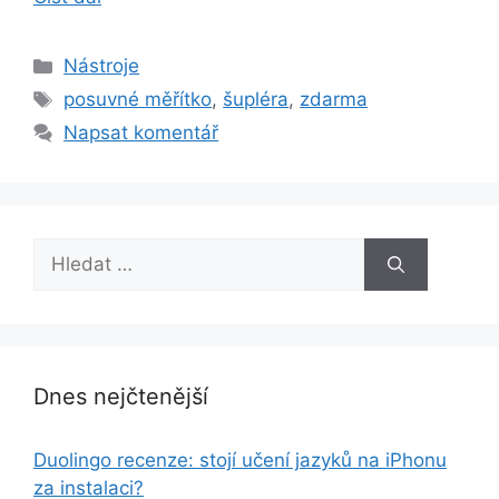
Rubriky
Nástroje
Štítky
posuvné měřítko
,
šupléra
,
zdarma
Napsat komentář
Hledat:
Dnes nejčtenější
Duolingo recenze: stojí učení jazyků na iPhonu
za instalaci?