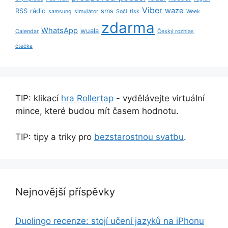
Viber
waze
RSS
rádio
sms
samsung
simulátor
Soči
tisk
Week
zdarma
WhatsApp
wuala
Calendar
Český rozhlas
čtečka
TIP: klikací
hra Rollertap
- vydělávejte virtuální
mince, které budou mít časem hodnotu.
TIP: tipy a triky pro
bezstarostnou svatbu
.
Nejnovější příspěvky
Duolingo recenze: stojí učení jazyků na iPhonu