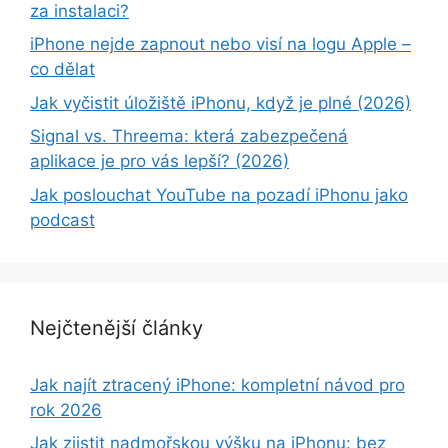
za instalaci?
iPhone nejde zapnout nebo visí na logu Apple –
co dělat
Jak vyčistit úložiště iPhonu, když je plné (2026)
Signal vs. Threema: která zabezpečená
aplikace je pro vás lepší? (2026)
Jak poslouchat YouTube na pozadí iPhonu jako
podcast
Nejčtenější články
Jak najít ztracený iPhone: kompletní návod pro
rok 2026
Jak zjistit nadmořskou výšku na iPhonu: bez