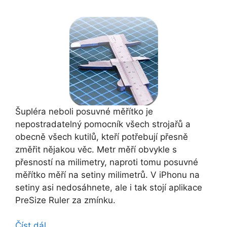
Šupléra neboli posuvné měřítko je
nepostradatelný pomocník všech strojařů a
obecně všech kutilů, kteří potřebují přesně
změřit nějakou věc. Metr měří obvykle s
přesností na milimetry, naproti tomu posuvné
měřítko měří na setiny milimetrů. V iPhonu na
setiny asi nedosáhnete, ale i tak stojí aplikace
PreSize Ruler za zmínku.
Číst dál