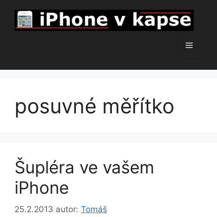
Přeskočit
na
obsah
Menu
posuvné měřítko
Šupléra ve vašem
iPhone
25.2.2013
autor:
Tomáš