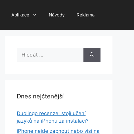
Aplikace
Návody
Reklama
Hledat:
Dnes nejčtenější
Duolingo recenze: stojí učení
jazyků na iPhonu za instalaci?
iPhone nejde zapnout nebo visí na