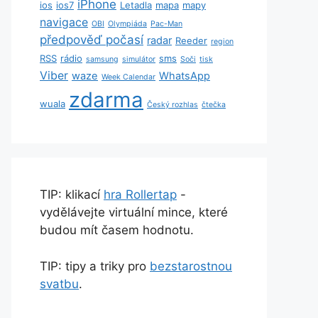
iPhone
ios
ios7
Letadla
mapa
mapy
navigace
OBI
Olympiáda
Pac-Man
předpověď počasí
radar
Reeder
region
RSS
rádio
sms
samsung
simulátor
Soči
tisk
Viber
waze
WhatsApp
Week Calendar
zdarma
wuala
Český rozhlas
čtečka
TIP: klikací
hra Rollertap
-
vydělávejte virtuální mince, které
budou mít časem hodnotu.
TIP: tipy a triky pro
bezstarostnou
svatbu
.