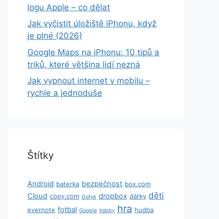
logu Apple – co dělat
Jak vyčistit úložiště iPhonu, když
je plné (2026)
Google Maps na iPhonu: 10 tipů a
triků, které většina lidí nezná
Jak vypnout internet v mobilu –
rychle a jednoduše
Štítky
Android
bezpečnost
baterka
box.com
děti
Cloud
dropbox
copy.com
dárky
Dotyk
hra
fotbal
evernote
hudba
Google
hobby