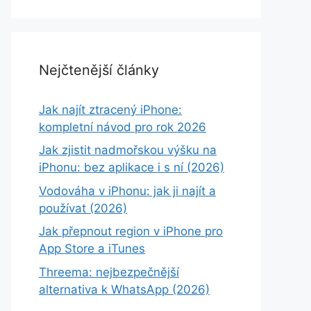
Nejčtenější články
Jak najít ztracený iPhone:
kompletní návod pro rok 2026
Jak zjistit nadmořskou výšku na
iPhonu: bez aplikace i s ní (2026)
Vodováha v iPhonu: jak ji najít a
používat (2026)
Jak přepnout region v iPhone pro
App Store a iTunes
Threema: nejbezpečnější
alternativa k WhatsApp (2026)