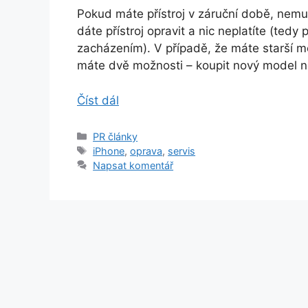
Pokud máte přístroj v záruční době, nemusí
dáte přístroj opravit a nic neplatíte (t
zacházením). V případě, že máte starší mo
máte dvě možnosti – koupit nový model ne
Číst dál
Rubriky
PR články
Štítky
iPhone
,
oprava
,
servis
Napsat komentář