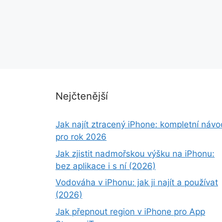
Nejčtenější
Jak najít ztracený iPhone: kompletní návo
pro rok 2026
Jak zjistit nadmořskou výšku na iPhonu:
bez aplikace i s ní (2026)
Vodováha v iPhonu: jak ji najít a používat
(2026)
Jak přepnout region v iPhone pro App