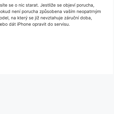
te se o nic starat. Jestliže se objeví porucha,
edy pokud není porucha způsobena vaším neopatrným
del, na který se již nevztahuje záruční doba,
bo dát iPhone opravit do servisu.