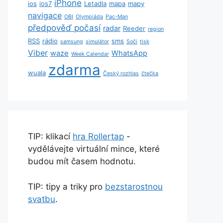
iPhone
ios
ios7
Letadla
mapa
mapy
navigace
OBI
Olympiáda
Pac-Man
předpověď počasí
radar
Reeder
region
RSS
rádio
sms
samsung
simulátor
Soči
tisk
Viber
waze
WhatsApp
Week Calendar
zdarma
wuala
Český rozhlas
čtečka
TIP: klikací
hra Rollertap
-
vydělávejte virtuální mince, které
budou mít časem hodnotu.
TIP: tipy a triky pro
bezstarostnou
svatbu
.