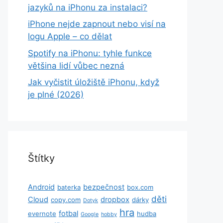
jazyků na iPhonu za instalaci?
iPhone nejde zapnout nebo visí na
logu Apple – co dělat
Spotify na iPhonu: tyhle funkce
většina lidí vůbec nezná
Jak vyčistit úložiště iPhonu, když
je plné (2026)
Štítky
Android
bezpečnost
baterka
box.com
děti
Cloud
dropbox
copy.com
dárky
Dotyk
hra
fotbal
evernote
hudba
Google
hobby