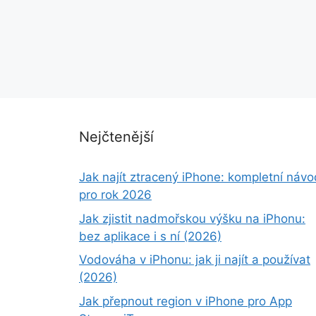
Nejčtenější
Jak najít ztracený iPhone: kompletní návo
pro rok 2026
Jak zjistit nadmořskou výšku na iPhonu:
bez aplikace i s ní (2026)
Vodováha v iPhonu: jak ji najít a používat
(2026)
Jak přepnout region v iPhone pro App