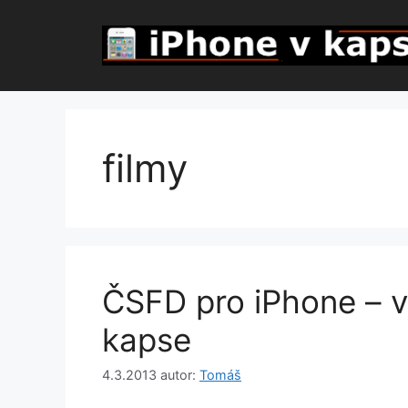
Přeskočit
na
obsah
filmy
ČSFD pro iPhone – v
kapse
4.3.2013
autor:
Tomáš