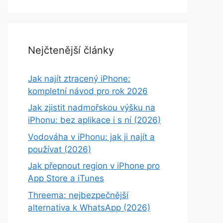
Nejčtenější články
Jak najít ztracený iPhone:
kompletní návod pro rok 2026
Jak zjistit nadmořskou výšku na
iPhonu: bez aplikace i s ní (2026)
Vodováha v iPhonu: jak ji najít a
používat (2026)
Jak přepnout region v iPhone pro
App Store a iTunes
Threema: nejbezpečnější
alternativa k WhatsApp (2026)