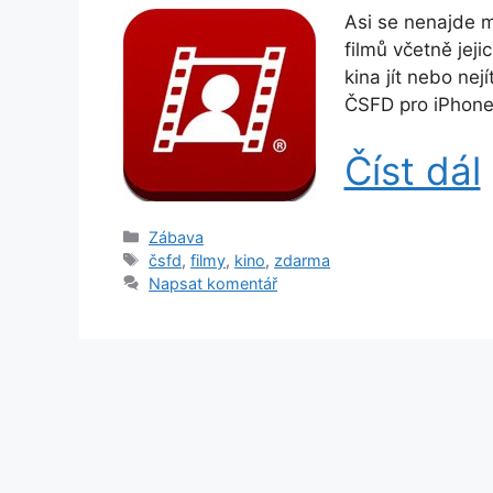
Asi se nenajde mo
filmů včetně jej
kina jít nebo nejí
ČSFD pro iPhone t
Číst dál
Rubriky
Zábava
Štítky
čsfd
,
filmy
,
kino
,
zdarma
Napsat komentář