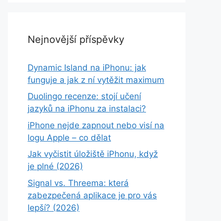
Nejnovější příspěvky
Dynamic Island na iPhonu: jak
funguje a jak z ní vytěžit maximum
Duolingo recenze: stojí učení
jazyků na iPhonu za instalaci?
iPhone nejde zapnout nebo visí na
logu Apple – co dělat
Jak vyčistit úložiště iPhonu, když
je plné (2026)
Signal vs. Threema: která
zabezpečená aplikace je pro vás
lepší? (2026)