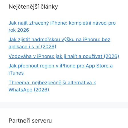
Nejčtenější články
Jak najít ztracený iPhone: kompletní návod pro
rok 2026
Jak zjistit nadmořskou výšku na iPhonu: bez
aplikace i s ní (2026)
Vodováha v iPhonu: jak ji najít a používat (2026)
Jak přepnout region v iPhone pro App Store a
iTunes
Threema: nejbezpečnější alternativa k
WhatsApp (2026)
Partneři serveru