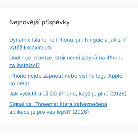
Nejnovější příspěvky
Dynamic Island na iPhonu: jak funguje a jak z ní
vytěžit maximum
Duolingo recenze: stojí učení jazyků na iPhonu
za instalaci?
iPhone nejde zapnout nebo visí na logu Apple –
co dělat
Jak vyčistit úložiště iPhonu, když je plné (2026)
Signal vs. Threema: která zabezpečená
aplikace je pro vás lepší? (2026)