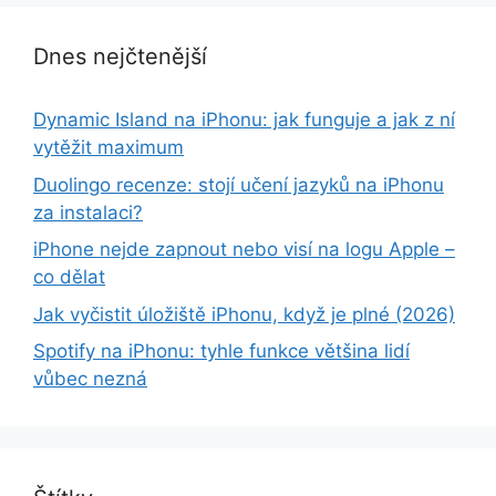
Dnes nejčtenější
Dynamic Island na iPhonu: jak funguje a jak z ní
vytěžit maximum
Duolingo recenze: stojí učení jazyků na iPhonu
za instalaci?
iPhone nejde zapnout nebo visí na logu Apple –
co dělat
Jak vyčistit úložiště iPhonu, když je plné (2026)
Spotify na iPhonu: tyhle funkce většina lidí
vůbec nezná