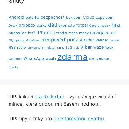
Štítky
Android
bezpečnost
Cloud
baterka
box.com
copy.com
hra
děti
dropbox
fotbal
dárky
evernote
Dotyk
Google
hobby
iPhone
navigace
hudba
ios
ios7
Letadla
mapa
mapy
OBI
předpověď počasí
radar
Reeder
Olympiáda
Pac-Man
region
Viber
waze
RSS
rádio
sms
samsung
simulátor
Soči
tisk
Week
zdarma
WhatsApp
wuala
Calendar
Český rozhlas
čtečka
TIP: klikací
hra Rollertap
- vydělávejte virtuální
mince, které budou mít časem hodnotu.
TIP: tipy a triky pro
bezstarostnou svatbu
.